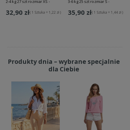
2-4 kg 27 szt rozmiar XS -
3-6 kg 25 szt rozmiar S -
Bamboolove
Bamboolove
32,90 zł
35,90 zł
( 1 Sztuka = 1,22 zł )
( 1 Sztuka = 1,44 zł )
Do koszyka
Do koszyka
Produkty dnia – wybrane specjalnie
dla Ciebie