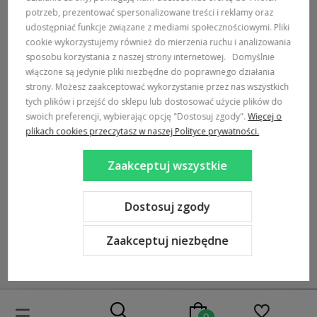
MARKI
potrzeb, prezentować spersonalizowane treści i reklamy oraz
udostępniać funkcje związane z mediami społecznościowymi. Pliki
POPULARNE KATEGORIE
cookie wykorzystujemy również do mierzenia ruchu i analizowania
sposobu korzystania z naszej strony internetowej.
Domyślnie
włączone są jedynie pliki niezbędne do poprawnego działania
DOSTAWA:
strony. Możesz zaakceptować wykorzystanie przez nas wszystkich
tych plików i przejść do sklepu lub dostosować użycie plików do
swoich preferencji, wybierając opcję "Dostosuj zgody".
Więcej o
plikach cookies przeczytasz w naszej Polityce prywatności.
Zaakceptuj wszystkie
Sklep internetowy Shoper Premium
Szablon Shoper Modern 3.0™
od GrowCommerce
Dostosuj zgody
Zaakceptuj niezbędne