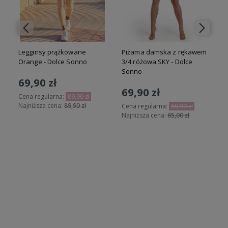
Legginsy prążkowane
Piżama damska z rękawem
Orange - Dolce Sonno
3/4 różowa SKY - Dolce
Sonno
69,90 zł
69,90 zł
Cena regularna:
89,90 zł
Najniższa cena:
89,90 zł
Cena regularna:
89,90 zł
Najniższa cena:
65,00 zł
N
Do koszyka
Do koszyka