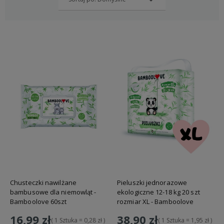
Chusteczki nawilżane
Pieluszki jednorazowe
bambusowe dla niemowląt -
ekologiczne 12-18 kg 20 szt
Bamboolove 60szt
rozmiar XL - Bamboolove
16,99 zł
38,90 zł
( 1 Sztuka = 0,28 zł )
( 1 Sztuka = 1,95 zł )