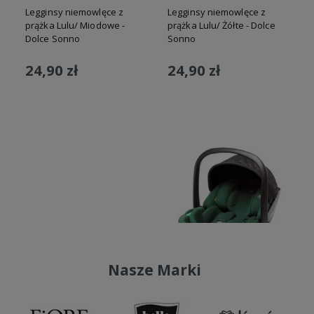
Legginsy niemowlęce z
Legginsy niemowlęce z
prążka Lulu/ Miodowe -
prążka Lulu/ Żółte - Dolce
Dolce Sonno
Sonno
k
B
24,90 zł
24,90 zł
N
Do koszyka
Do koszyka
Nasze Marki