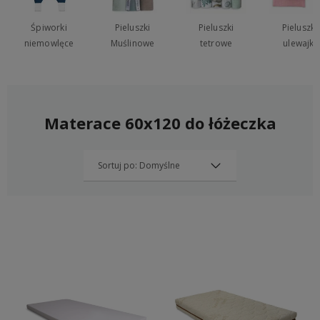
Śpiworki
Pieluszki
Pieluszki
Pieluszki
niemowlęce
Muślinowe
tetrowe
ulewajki
Materace 60x120 do łóżeczka