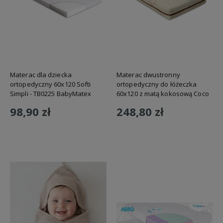
Materac dla dziecka
Materac dwustronny
ortopedyczny 60x120 Softi
ortopedyczny do łóżeczka
Simpli - TB0225 BabyMatex
60x120 z matą kokosową Coco
Hemp - TB0436 BabyMatex
98,90 zł
248,80 zł
Do koszyka
Do koszyka