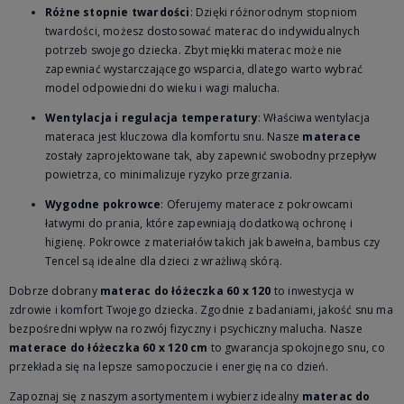
Różne stopnie twardości
: Dzięki różnorodnym stopniom
twardości, możesz dostosować materac do indywidualnych
potrzeb swojego dziecka. Zbyt miękki materac może nie
zapewniać wystarczającego wsparcia, dlatego warto wybrać
model odpowiedni do wieku i wagi malucha.
Wentylacja i regulacja temperatury
: Właściwa wentylacja
materaca jest kluczowa dla komfortu snu. Nasze
materace
zostały zaprojektowane tak, aby zapewnić swobodny przepływ
powietrza, co minimalizuje ryzyko przegrzania.
Wygodne pokrowce
: Oferujemy materace z pokrowcami
łatwymi do prania, które zapewniają dodatkową ochronę i
higienę. Pokrowce z materiałów takich jak bawełna, bambus czy
Tencel są idealne dla dzieci z wrażliwą skórą.
Dobrze dobrany
materac do łóżeczka 60 x 120
to inwestycja w
zdrowie i komfort Twojego dziecka. Zgodnie z badaniami, jakość snu ma
bezpośredni wpływ na rozwój fizyczny i psychiczny malucha. Nasze
materace do łóżeczka 60 x 120 cm
to gwarancja spokojnego snu, co
przekłada się na lepsze samopoczucie i energię na co dzień.
Zapoznaj się z naszym asortymentem i wybierz idealny
materac do