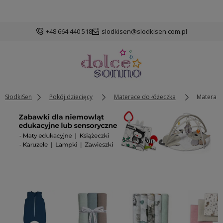
+48 664 440 518
slodkisen@slodkisen.com.pl
SłodkiSen
Pokój dziecięcy
Materace do łóżeczka
Materace