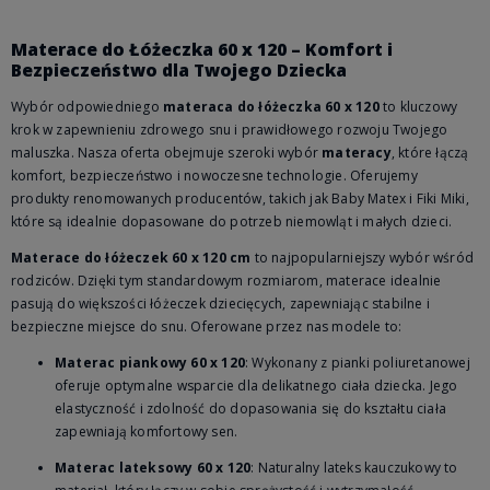
Materace do Łóżeczka 60 x 120 – Komfort i
Bezpieczeństwo dla Twojego Dziecka
Wybór odpowiedniego
materaca do łóżeczka 60 x 120
to kluczowy
krok w zapewnieniu zdrowego snu i prawidłowego rozwoju Twojego
maluszka. Nasza oferta obejmuje szeroki wybór
materacy
, które łączą
komfort, bezpieczeństwo i nowoczesne technologie. Oferujemy
produkty renomowanych producentów, takich jak Baby Matex i Fiki Miki,
które są idealnie dopasowane do potrzeb niemowląt i małych dzieci.
Materace do łóżeczek 60 x 120 cm
to najpopularniejszy wybór wśród
rodziców. Dzięki tym standardowym rozmiarom, materace idealnie
pasują do większości łóżeczek dziecięcych, zapewniając stabilne i
bezpieczne miejsce do snu. Oferowane przez nas modele to:
Materac piankowy 60 x 120
: Wykonany z pianki poliuretanowej
oferuje optymalne wsparcie dla delikatnego ciała dziecka. Jego
elastyczność i zdolność do dopasowania się do kształtu ciała
zapewniają komfortowy sen.
Materac lateksowy 60 x 120
: Naturalny lateks kauczukowy to