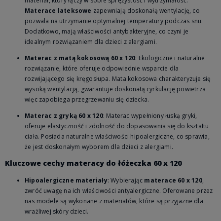
materiał, który łączy w sobie sprężystość i wytrzymałość.
Materace lateksowe
zapewniają doskonałą wentylację, co
pozwala na utrzymanie optymalnej temperatury podczas snu.
Dodatkowo, mają właściwości antybakteryjne, co czyni je
idealnym rozwiązaniem dla dzieci z alergiami.
Materac z matą kokosową 60 x 120
: Ekologiczne i naturalne
rozwiązanie, które oferuje odpowiednie wsparcie dla
rozwijającego się kręgosłupa. Mata kokosowa charakteryzuje się
wysoką wentylacją, gwarantuje doskonałą cyrkulację powietrza
więc zapobiega przegrzewaniu się dziecka.
Materac z gryką 60 x 120
: Materac wypełniony łuską gryki,
oferuje elastyczność i zdolność do dopasowania się do kształtu
ciała. Posiada naturalne właściwości hipoalergiczne, co sprawia,
że jest doskonałym wyborem dla dzieci z alergiami.
Kluczowe cechy materacy do łóżeczka 60 x 120
Hipoalergiczne materiały
: Wybierając
materace 60 x 120
,
zwróć uwagę na ich właściwości antyalergiczne. Oferowane przez
nas modele są wykonane z materiałów, które są przyjazne dla
wrażliwej skóry dzieci.