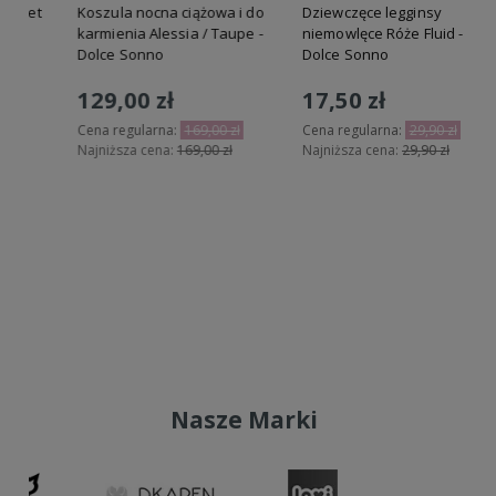
t
Koszula nocna ciążowa i do
Dziewczęce legginsy
karmienia Alessia / Taupe -
niemowlęce Róże Fluid -
Dolce Sonno
Dolce Sonno
129,00 zł
17,50 zł
Cena regularna:
169,00 zł
Cena regularna:
29,90 zł
Najniższa cena:
169,00 zł
Najniższa cena:
29,90 zł
N
Do koszyka
Do koszyka
Nasze Marki