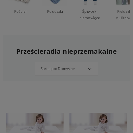
Pościel
Poduszki
Śpiworki
Pieluszki
niemowlęce
Muślinow
Prześcieradła nieprzemakalne