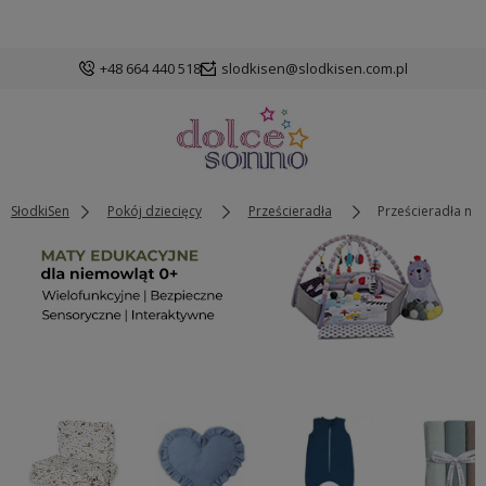
+48 664 440 518
slodkisen@slodkisen.com.pl
SłodkiSen
Pokój dziecięcy
Prześcieradła
Prześcieradła ni