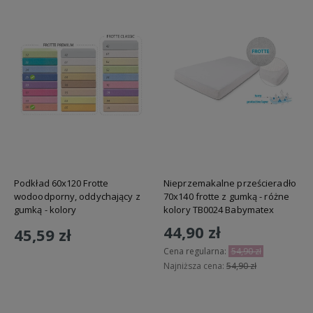
Podkład 60x120 Frotte
Nieprzemakalne prześcieradło
wodoodporny, oddychający z
70x140 frotte z gumką - różne
gumką - kolory
kolory TB0024 Babymatex
44,90 zł
45,59 zł
Cena regularna:
54,90 zł
Najniższa cena:
54,90 zł
Do koszyka
Do koszyka