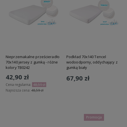
Nieprzemakalne prześcieradło
Podkład 70x140 Tencel
70x140 jersey z gumką - różne
wodoodporny, oddychający z
kolory TB0242
gumką biały
42,90 zł
67,90 zł
Cena regularna:
48,59 zł
Najniższa cena:
48,59 zł
Do koszyka
Do koszyka
Promocja