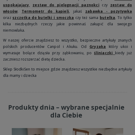
uspokajający
,
zestaw do pielęgnacji paznokci
czy
zestaw do
włosów
.
Termometr do kąpieli
, jakaś
zabawka - pozytywka
oraz
szczotka do butelki i smoczka
czy też sama
butelka
. To tylko
kilka niezbędnych rzeczy jakie powinnaś zakupić dla swojego
niemowlaka.
W naszej ofercie znajdziesz to wszystko, bezpieczne artykuły znanych
polskich producentów Canpol i Akuku. Od
Gryzaka
który ukoi i
wymasuje bolące dziąsła przy ząbkowaniu, po
śliniaczki
kiedy już
zaczniesz rozszerzać dietę dziecka.
Sklep SłodkiSen to miejsce gdzie znajdziesz wszystkie niezbędne artykuły
dla mamy i dziecka
Produkty dnia – wybrane specjalnie
dla Ciebie