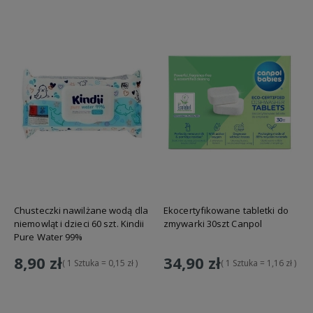
Chusteczki nawilżane wodą dla
Ekocertyfikowane tabletki do
niemowląt i dzieci 60 szt. Kindii
zmywarki 30szt Canpol
Pure Water 99%
8,90 zł
34,90 zł
( 1 Sztuka = 0,15 zł )
( 1 Sztuka = 1,16 zł )
Do koszyka
Do koszyka