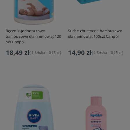
Ręczniki jednorazowe
Suche chusteczki bambusowe
bambusowe dla niemowląt 120
dla niemowląt 100szt Canpol
szt Canpol
18,49 zł
14,90 zł
( 1 Sztuka = 0,15 zł )
( 1 Sztuka = 0,15 zł )
Do koszyka
Do koszyka