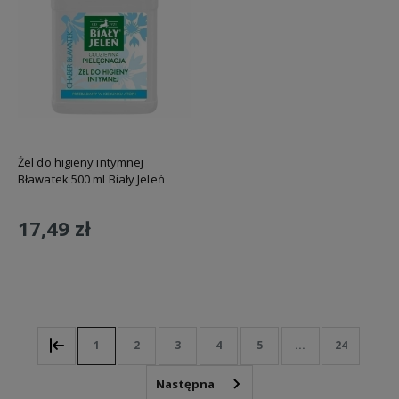
Żel do higieny intymnej
Bławatek 500 ml Biały Jeleń
17,49 zł
Do koszyka
1
2
3
4
5
...
24