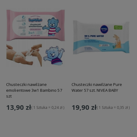
Chusteczki nawilżane
Chusteczki nawilżane Pure
emolientowe 3w1 Bambino 57
Water 57 szt. NIVEA BABY
szt
13,90 zł
19,90 zł
( 1 Sztuka = 0,24 zł )
( 1 Sztuka = 0,35 zł )
Do koszyka
Do koszyka