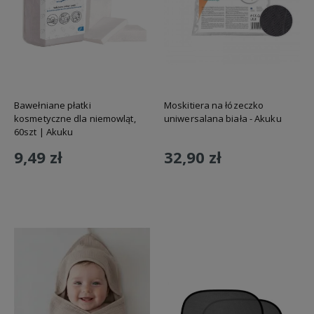
Bawełniane płatki
Moskitiera na łózeczko
kosmetyczne dla niemowląt,
uniwersalana biała - Akuku
60szt | Akuku
9,49 zł
32,90 zł
Do koszyka
Do koszyka