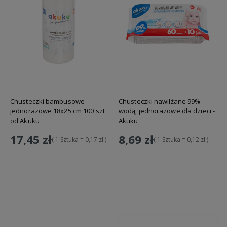
Chusteczki bambusowe
Chusteczki nawilżane 99%
jednorazowe 18x25 cm 100 szt
wodą, jednorazowe dla dzieci -
od Akuku
Akuku
17,45 zł
8,69 zł
( 1 Sztuka = 0,17 zł )
( 1 Sztuka = 0,12 zł )
Do koszyka
Do koszyka