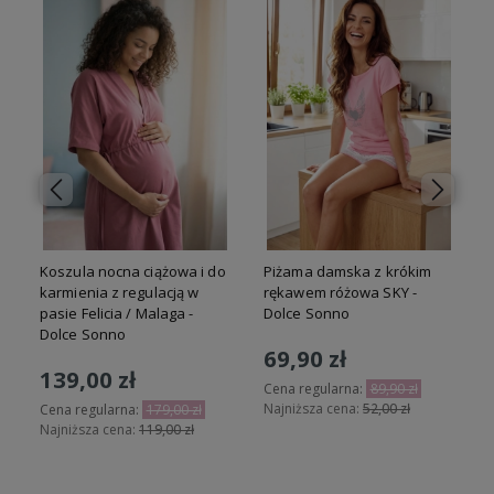
Koszula nocna ciążowa i do
Piżama damska z krókim
o
karmienia z regulacją w
rękawem różowa SKY -
pasie Felicia / Malaga -
Dolce Sonno
Dolce Sonno
69,90 zł
139,00 zł
Cena regularna:
89,90 zł
Najniższa cena:
52,00 zł
Cena regularna:
179,00 zł
Najniższa cena:
119,00 zł
Do koszyka