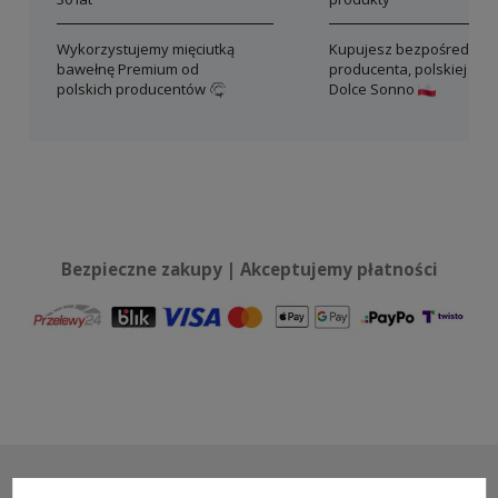
Wykorzystujemy mięciutką
Kupujesz bezpośrednio 
bawełnę Premium od
producenta, polskiej mar
polskich producentów
Dolce Sonno
Bezpieczne zakupy | Akceptujemy płatności