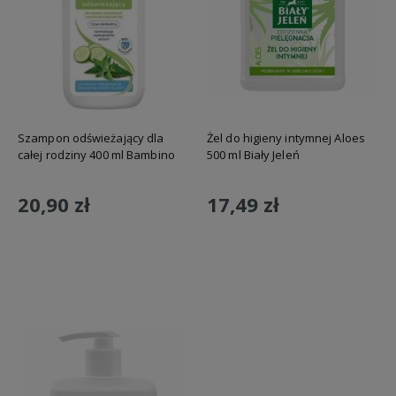
Szampon odświeżający dla
Żel do higieny intymnej Aloes
całej rodziny 400 ml Bambino
500 ml Biały Jeleń
20,90 zł
17,49 zł
Do koszyka
Do koszyka