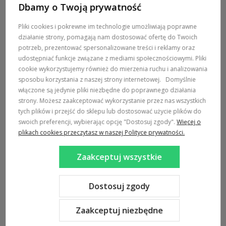
Dbamy o Twoją prywatność
POMOC / ZAMÓWIENIA
Pliki cookies i pokrewne im technologie umożliwiają poprawne
działanie strony, pomagają nam dostosować ofertę do Twoich
MARKI
potrzeb, prezentować spersonalizowane treści i reklamy oraz
udostępniać funkcje związane z mediami społecznościowymi. Pliki
POPULARNE KATEGORIE
cookie wykorzystujemy również do mierzenia ruchu i analizowania
sposobu korzystania z naszej strony internetowej.
Domyślnie
włączone są jedynie pliki niezbędne do poprawnego działania
DOSTAWA:
strony. Możesz zaakceptować wykorzystanie przez nas wszystkich
tych plików i przejść do sklepu lub dostosować użycie plików do
swoich preferencji, wybierając opcję "Dostosuj zgody".
Więcej o
plikach cookies przeczytasz w naszej Polityce prywatności.
Zaakceptuj wszystkie
Sklep internetowy Shoper Premium
Szablon Shoper Modern 3.0™
od GrowCommerce
Dostosuj zgody
Zaakceptuj niezbędne