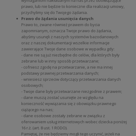
wymaganiom nakładanym na nas przez obowiązujące
prawo, lub nie będzie to konieczne dla realizacji umowy,
przychylimy się do Twojego żądania.
Prawo do żądania usunięcia danych
Prawo to, zwane również prawem do bycia
zapomnianym, oznacza Twoje prawo do żądania,
abyśmy usunęli z naszych systemów bazodanowych
oraz z naszej dokumentacji wszelkie informacje
zawierające Twoje dane osobowe w wypadku gdy:
- dane nie są już niezbędne do celów, dla których były
zebrane lub w inny sposób przetwarzane;
- cofniesz zgodę na przetwarzanie, a nie ma innej
podstawy prawnej przetwarzania danych;
- wniesiesz sprzeciw dotyczący przetwarzania danych
osobowych;
- Twoje dane były przetwarzane niezgodnie z prawem;
- dane muszą zostać usunięte ze względu na
konieczność wywiązania się z obowiązku prawnego
ciążącego na nas;
- dane osobowe zostały zebrane w związku z
oferowaniem usług internetowych wobec dziecka poniżej
16 r.ż. (art. 8 ust. 1 RODO).
Pamiętaj, że nie będziemy mogli tego uczynić, jeżeli na