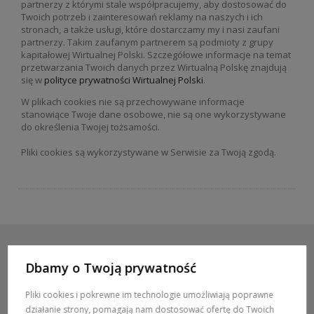
partnerzy z którymi stale współpracujemy, aby dostosować do
Twoich potrzeb i zainteresowań reklamy na naszych i ich
stronach, a także usługi, które dostarczamy my i nasi zaufani
partnerzy. Takim zaufanym partnerem są podmioty z grupy
kapitałowej Wirtualnej Polski. Szczegółowe informacje na temat
przetwarzania Twoich danych przez Wirtualną Polskę znajdują
się w
polityce prywatności Wirtualnej Polski
.
W plikach cookies nie są przechowywane informacje
stanowiące Twoje dane osobowe, nie są one wykorzystywane
do określenia Twojej tożsamości.
Pliki cookies są wykorzystywane w Serwisie za Twoją zgodą.
Dbamy o Twoją prywatność
POMOC / ZAMÓWIENIA
Pliki cookies i pokrewne im technologie umożliwiają poprawne
działanie strony, pomagają nam dostosować ofertę do Twoich