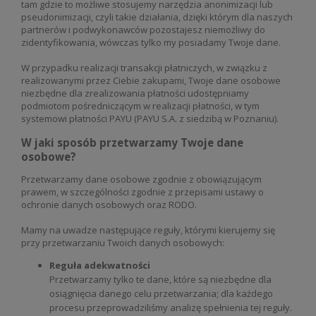
tam gdzie to możliwe stosujemy narzędzia anonimizacji lub
pseudonimizacji, czyli takie działania, dzięki którym dla naszych
partnerów i podwykonawców pozostajesz niemożliwy do
zidentyfikowania, wówczas tylko my posiadamy Twoje dane.
W przypadku realizacji transakcji płatniczych, w związku z
realizowanymi przez Ciebie zakupami, Twoje dane osobowe
niezbędne dla zrealizowania płatności udostępniamy
podmiotom pośredniczącym w realizacji płatności, w tym
systemowi płatności PAYU (PAYU S.A. z siedzibą w Poznaniu).
W jaki sposób przetwarzamy Twoje dane
osobowe?
Przetwarzamy dane osobowe zgodnie z obowiązującym
prawem, w szczególności zgodnie z przepisami ustawy o
ochronie danych osobowych oraz RODO.
Mamy na uwadze następujące reguły, którymi kierujemy się
przy przetwarzaniu Twoich danych osobowych:
Reguła adekwatności
Przetwarzamy tylko te dane, które są niezbędne dla
osiągnięcia danego celu przetwarzania; dla każdego
procesu przeprowadziliśmy analizę spełnienia tej reguły.