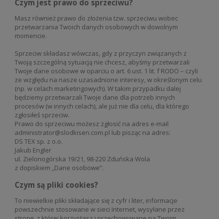
Czym jest prawo do sprzeciwu?
Masz również prawo do złożenia tzw. sprzeciwu wobec
przetwarzania Twoich danych osobowych w dowolnym
momencie.
Sprzeciw składasz wówczas, gdy z przyczyn związanych z
Twoją szczególną sytuacją nie chcesz, abyśmy przetwarzali
Twoje dane osobowe w oparciu o art. 6 ust. 1 lit. f RODO – czyli
ze względu na nasze uzasadnione interesy, w określonym celu
(np. w celach marketingowych). W takim przypadku dalej
będziemy przetwarzali Twoje dane dla potrzeb innych
procesów (w innych celach), ale już nie dla celu, dla którego
zgłosiłeś sprzeciw.
Prawo do sprzeciwu możesz zgłosić na adres e-mail
administrator@slodkisen.com.pl lub pisząc na adres:
DS TEX sp. z o.o.
Jakub Engler
ul. Zielonogórska 19/21, 98-220 Zduńska Wola
z dopiskiem „Dane osobowe”.
Czym są pliki cookies?
To niewielkie pliki składające się z cyfr i liter, informacje
powszechnie stosowane w sieci Internet, wysyłane przez
stronę, z której korzystasz i przechowywane na Twoim