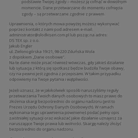
podstawie Twojej zgody – możesz ją cofnąć w dowolnym
momencie. Dane przetwarzane do momentu cofnięcia
zgody – są przetwarzane zgodnie z prawem.
Uprawnienia, o których mowa powyżej możesz wykonywać
poprzez kontakt z nami pod adresem e-mail:
administrator@slodkisen.com.pl lub pisząc na adres:
DS TEX sp. z o.o.
Jakub Engler
ul. Zielonogórska 19/21, 98-220 Zduńska Wola
z dopiskiem „Dane osobowe”.
Na te dane może pisać również wówczas, gdy jakieś działanie
lub sytuacja z którą się spotkasz będzie budziła Twoje obawy,
czy na pewno jest zgodna z przepisami. W takim przypadku
odpowiemy na Twoje pytania i wątpliwości.
Jeżeli uznasz, że w jakikolwiek sposób naruszyliśmy reguły
przetwarzania Twoich danych osobowych to masz prawo do
złożenia skargi bezpośrednio do organu nadzoru (jest to
Prezes Urzędu Ochrony Danych Osobowych). W ramach
wykonania tego uprawnienia powinieneś podać pełny opis
zaistniałej sytuacji oraz wskazać jakie działanie uznajesz za
naruszające Twoje prawa lub wolności. Skargę należy złożyć
bezpośrednio do organu nadzoru.