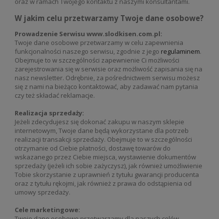
oraz w ramach Twojego kontaktu z naszymi konsultantami.
W jakim celu przetwarzamy Twoje dane osobowe?
Prowadzenie Serwisu www.slodkisen.com.pl:
Twoje dane osobowe przetwarzamy w celu zapewnienia
funkcjonalności naszego serwisu, zgodnie z jego
regulaminem
.
Obejmuje to w szczególności zapewnienie Ci możliwości
zarejestrowania się w serwisie oraz możliwość zapisania się na
nasz newsletter. Odrębnie, za pośrednictwem serwisu możesz
się z nami na bieżąco kontaktować, aby zadawać nam pytania
czy też składać reklamacje.
Realizacja sprzedaży:
Jeżeli zdecydujesz się dokonać zakupu w naszym sklepie
internetowym, Twoje dane będą wykorzystane dla potrzeb
realizacji transakcji sprzedaży. Obejmuje to w szczególności
otrzymanie od Ciebie płatności, dostawę towarów do
wskazanego przez Ciebie miejsca, wystawienie dokumentów
sprzedaży (jeżeli ich sobie zażyczysz), jak również umożliwienie
Tobie skorzystanie z uprawnień z tytułu gwarancji producenta
oraz z tytułu rękojmi, jak również z prawa do odstąpienia od
umowy sprzedaży.
Cele marketingowe:
Twoje dane osobowe przetwarzamy dla naszych celów