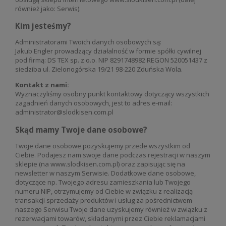
również jako: Serwis).
Kim jesteśmy?
Administratorami Twoich danych osobowych są:
Jakub Engler prowadzący działalność w formie spółki cywilnej
pod firmą: DS TEX sp. z o.o. NIP 8291748982 REGON 520051437 z
siedziba ul. Zielonogórska 19/21 98-220 Zduńska Wola.
Kontakt z nami:
Wyznaczyliśmy osobny punkt kontaktowy dotyczący wszystkich
zagadnień danych osobowych, jest to adres e-mail:
administrator@slodkisen.com.pl
Skąd mamy Twoje dane osobowe?
Twoje dane osobowe pozyskujemy przede wszystkim od
Ciebie. Podajesz nam swoje dane podczas rejestracji w naszym
sklepie (na www.slodkisen.com.pl) oraz zapisując się na
newsletter w naszym Serwisie. Dodatkowe dane osobowe,
dotyczące np. Twojego adresu zamieszkania lub Twojego
numeru NIP, otrzymujemy od Ciebie w związku z realizacją
transakcji sprzedaży produktów i usług za pośrednictwem
naszego Serwisu Twoje dane uzyskujemy również w związku z
rezerwacjami towarów, składanymi przez Ciebie reklamacjami