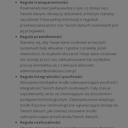
Reguła transparentności
Powinieneś mieć pełną wiedzę o tym, co dzieje się z
Twoimi danymi. Niniejszy dokument, w którym staramy
się udzielić Tobie pełnej informacji o regułach
przetwarzania przez nas Twoich danych osobowych jest
jej przejawem.
Reguła prawidłowości
Staramy się, aby Twoje dane osobowe w naszych
systemach były aktualne i zgodne z prawdą. Jeżeli
stwierdzisz, że w jakimś obszarze Twoje dane osobowe
nie zostały przez nas zaktualizowane lub są błędne,
proszę skontaktuj się z nami pod adresem:
administrator@slodkisen.com.pl
Reguła integralności i poufności
Stosujemy niezbędne środki zabezpieczające poufność i
integralność Twoich danych osobowych. Cały czas je
usprawniamy, wraz ze zmieniającym się otoczeniem i
postępem technologicznym. Zabezpieczenia obejmują
środki fizyczne i technologiczne ograniczające dostęp do
Twoich danych, jak również stosowne środki
zabezpieczające przed utratą Twoich danych.
Reguła rozliczalności
Chcemy móc rozliczyć się z każdego naszego działania