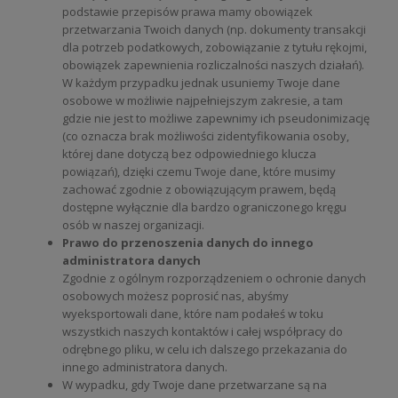
podstawie przepisów prawa mamy obowiązek
przetwarzania Twoich danych (np. dokumenty transakcji
dla potrzeb podatkowych, zobowiązanie z tytułu rękojmi,
obowiązek zapewnienia rozliczalności naszych działań).
W każdym przypadku jednak usuniemy Twoje dane
osobowe w możliwie najpełniejszym zakresie, a tam
gdzie nie jest to możliwe zapewnimy ich pseudonimizację
(co oznacza brak możliwości zidentyfikowania osoby,
której dane dotyczą bez odpowiedniego klucza
powiązań), dzięki czemu Twoje dane, które musimy
zachować zgodnie z obowiązującym prawem, będą
dostępne wyłącznie dla bardzo ograniczonego kręgu
osób w naszej organizacji.
Prawo do przenoszenia danych do innego
administratora danych
Zgodnie z ogólnym rozporządzeniem o ochronie danych
osobowych możesz poprosić nas, abyśmy
wyeksportowali dane, które nam podałeś w toku
wszystkich naszych kontaktów i całej współpracy do
odrębnego pliku, w celu ich dalszego przekazania do
innego administratora danych.
W wypadku, gdy Twoje dane przetwarzane są na