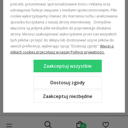
MARKI
potrzeb, prezentować spersonalizowane treści i reklamy oraz
udostępniać funkcje związane z mediami społecznościowymi. Pliki
POPULARNE KATEGORIE
cookie wykorzystujemy również do mierzenia ruchu i analizowania
sposobu korzystania z naszej strony internetowej.
Domyślnie
włączone są jedynie pliki niezbędne do poprawnego działania
DOSTAWA:
strony. Możesz zaakceptować wykorzystanie przez nas wszystkich
tych plików i przejść do sklepu lub dostosować użycie plików do
swoich preferencji, wybierając opcję "Dostosuj zgody".
Więcej o
plikach cookies przeczytasz w naszej Polityce prywatności.
Zaakceptuj wszystkie
Sklep internetowy Shoper Premium
Szablon Shoper Modern 3.0™
od GrowCommerce
Dostosuj zgody
Zaakceptuj niezbędne