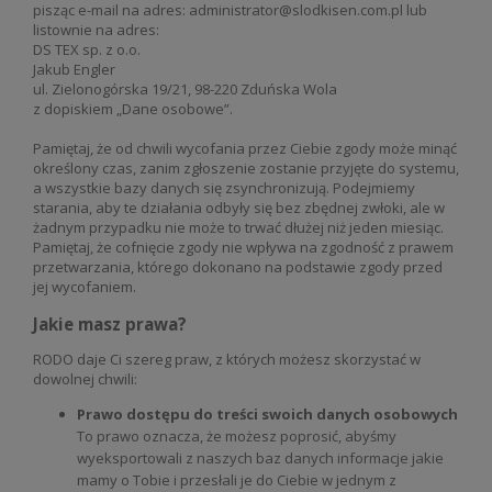
pisząc e-mail na adres: administrator@slodkisen.com.pl lub
listownie na adres:
DS TEX sp. z o.o.
Jakub Engler
ul. Zielonogórska 19/21, 98-220 Zduńska Wola
z dopiskiem „Dane osobowe”.
Pamiętaj, że od chwili wycofania przez Ciebie zgody może minąć
określony czas, zanim zgłoszenie zostanie przyjęte do systemu,
a wszystkie bazy danych się zsynchronizują. Podejmiemy
starania, aby te działania odbyły się bez zbędnej zwłoki, ale w
żadnym przypadku nie może to trwać dłużej niż jeden miesiąc.
Pamiętaj, że cofnięcie zgody nie wpływa na zgodność z prawem
przetwarzania, którego dokonano na podstawie zgody przed
jej wycofaniem.
Jakie masz prawa?
RODO daje Ci szereg praw, z których możesz skorzystać w
dowolnej chwili:
Prawo dostępu do treści swoich danych osobowych
To prawo oznacza, że możesz poprosić, abyśmy
wyeksportowali z naszych baz danych informacje jakie
mamy o Tobie i przesłali je do Ciebie w jednym z