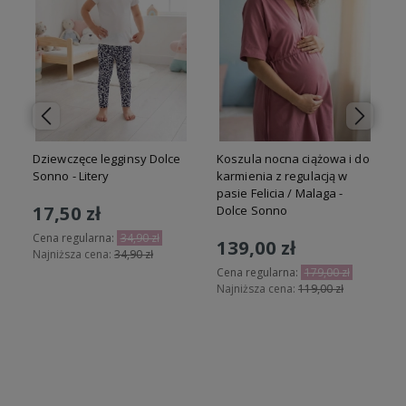
Dziewczęce legginsy Dolce
Koszula nocna ciążowa i do
T
Sonno - Litery
karmienia z regulacją w
pasie Felicia / Malaga -
17,50 zł
Dolce Sonno
Cena regularna:
34,90 zł
139,00 zł
Najniższa cena:
34,90 zł
Cena regularna:
179,00 zł
Najniższa cena:
119,00 zł
Do koszyka
Do koszyka