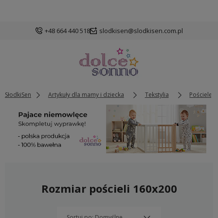
+48 664 440 518
slodkisen@slodkisen.com.pl
SłodkiSen
Artykuły dla mamy i dziecka
Tekstylia
Pościele -
Rozmiar pościeli 160x200