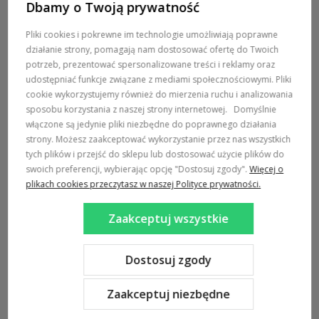
Dbamy o Twoją prywatność
POMOC / ZAMÓWIENIA
Pliki cookies i pokrewne im technologie umożliwiają poprawne
działanie strony, pomagają nam dostosować ofertę do Twoich
MARKI
potrzeb, prezentować spersonalizowane treści i reklamy oraz
udostępniać funkcje związane z mediami społecznościowymi. Pliki
POPULARNE KATEGORIE
cookie wykorzystujemy również do mierzenia ruchu i analizowania
sposobu korzystania z naszej strony internetowej.
Domyślnie
włączone są jedynie pliki niezbędne do poprawnego działania
DOSTAWA:
strony. Możesz zaakceptować wykorzystanie przez nas wszystkich
tych plików i przejść do sklepu lub dostosować użycie plików do
swoich preferencji, wybierając opcję "Dostosuj zgody".
Więcej o
plikach cookies przeczytasz w naszej Polityce prywatności.
Zaakceptuj wszystkie
Sklep internetowy Shoper Premium
Szablon Shoper Modern 3.0™
od GrowCommerce
Dostosuj zgody
Zaakceptuj niezbędne