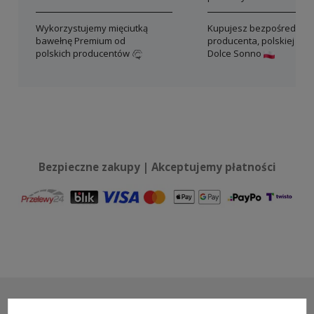
Wykorzystujemy mięciutką
Kupujesz bezpośrednio 
bawełnę Premium od
producenta, polskiej mar
polskich producentów
Dolce Sonno
Bezpieczne zakupy | Akceptujemy płatności