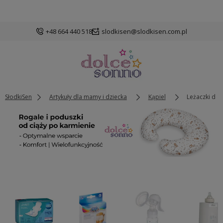
+48 664 440 518
slodkisen@slodkisen.com.pl
SłodkiSen
Artykuły dla mamy i dziecka
Kąpiel
Leżaczki do k