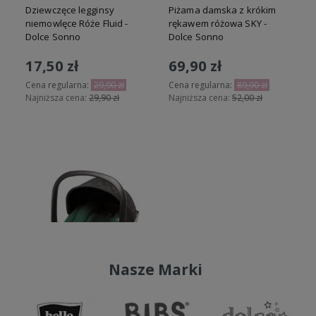
t
Dziewczęce legginsy
Piżama damska z krókim
niemowlęce Róże Fluid -
rękawem różowa SKY -
Dolce Sonno
Dolce Sonno
17,50 zł
69,90 zł
Cena regularna:
29,90 zł
Cena regularna:
89,90 zł
Najniższa cena:
29,90 zł
Najniższa cena:
52,00 zł
N
Do koszyka
Do koszyka
Nasze Marki