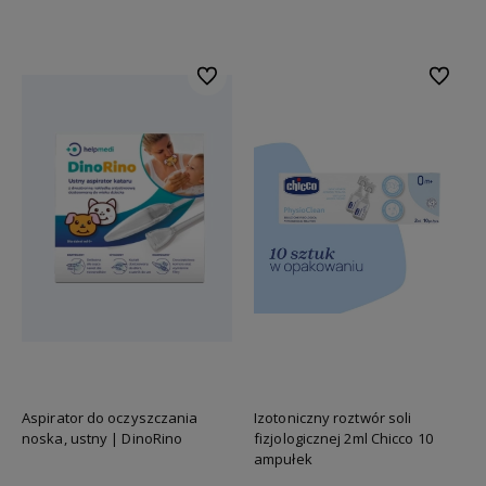
Do koszyka
Do koszyka
Do ulubionych
Do ulubi
Aspirator do oczyszczania
Izotoniczny roztwór soli
noska, ustny | DinoRino
fizjologicznej 2ml Chicco 10
ampułek