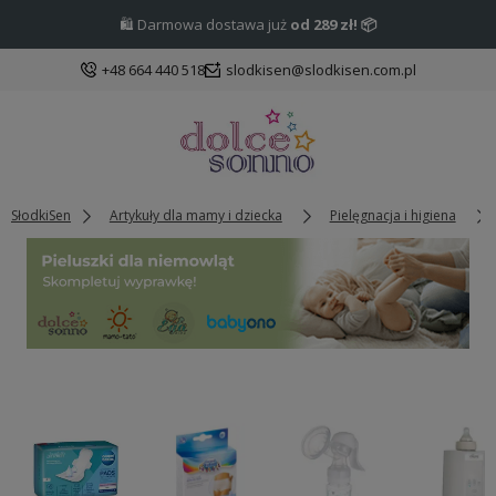
🛍️ Darmowa dostawa już
od 289 zł! 📦
+48 664 440 518
slodkisen@slodkisen.com.pl
SłodkiSen
Artykuły dla mamy i dziecka
Pielęgnacja i higiena