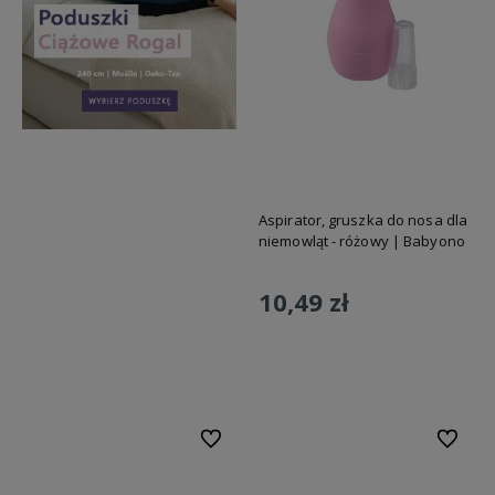
Aspirator, gruszka do nosa dla
niemowląt - różowy | Babyono
10,49 zł
Do koszyka
Do ulubionych
Do ulubi