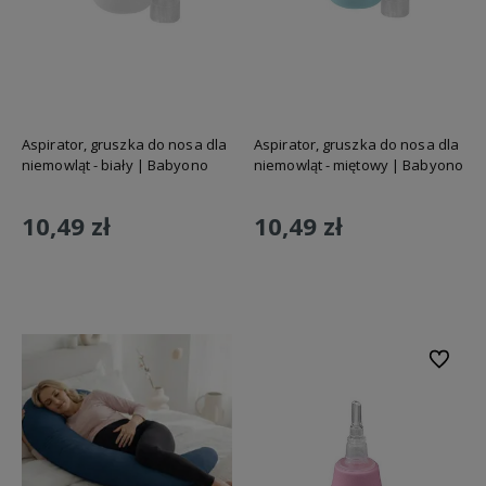
Aspirator, gruszka do nosa dla
Aspirator, gruszka do nosa dla
niemowląt - biały | Babyono
niemowląt - miętowy | Babyono
10,49 zł
10,49 zł
Do koszyka
Do koszyka
Do ulubi