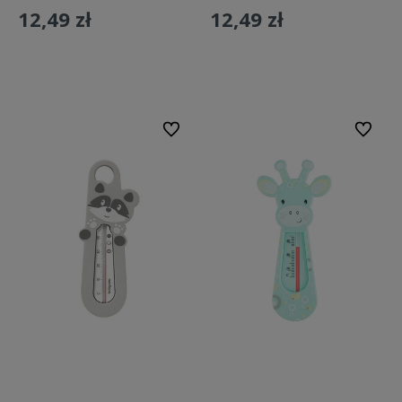
12,49 zł
12,49 zł
Do koszyka
Do koszyka
Do ulubionych
Do ulubi