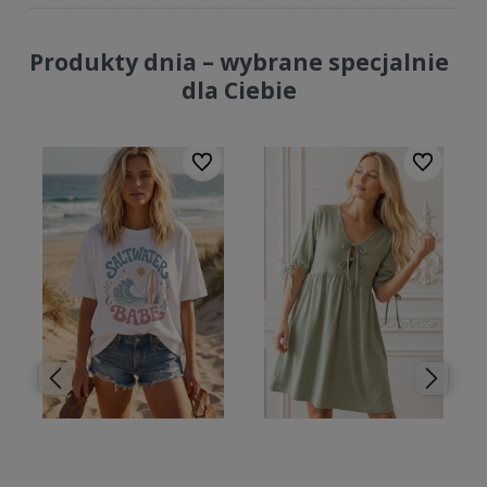
Produkty dnia – wybrane specjalnie
dla Ciebie
lubionych
Do ulubionych
Do ulubion