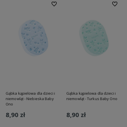
Do ulubionych
Do ulubi
Gąbka kąpielowa dla dzieci i
Gąbka kąpielowa dla dzieci i
niemowląt - Niebieska Baby
niemowląt - Turkus Baby Ono
Ono
8,90 zł
8,90 zł