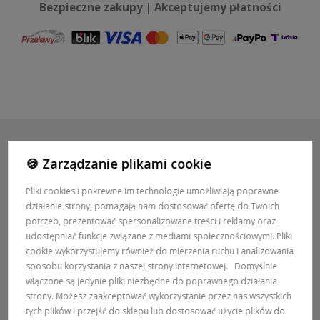
Bezpieczne zakupy | Akceptujemy płatności
🍪 Zarządzanie plikami cookie
POMOC / ZAMÓWIENIA
Pliki cookies i pokrewne im technologie umożliwiają poprawne
działanie strony, pomagają nam dostosować ofertę do Twoich
MARKI
potrzeb, prezentować spersonalizowane treści i reklamy oraz
udostępniać funkcje związane z mediami społecznościowymi. Pliki
POPULARNE KATEGORIE
cookie wykorzystujemy również do mierzenia ruchu i analizowania
sposobu korzystania z naszej strony internetowej.
Domyślnie
włączone są jedynie pliki niezbędne do poprawnego działania
DOSTAWA:
strony. Możesz zaakceptować wykorzystanie przez nas wszystkich
tych plików i przejść do sklepu lub dostosować użycie plików do