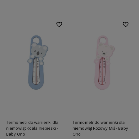
Do koszyka
Do koszyka
Do ulubionych
Do ulubi
Termometr do wanienki dla
Termometr do wanienki dla
niemowląt Koala niebieski -
niemowląt Różowy Miś - Baby
Baby Ono
Ono