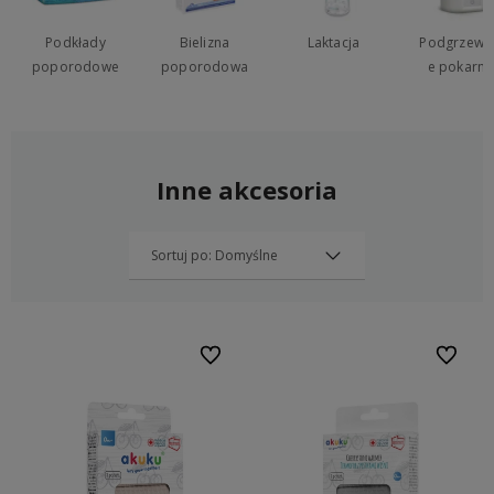
Podkłady
Bielizna
Laktacja
Podgrzewa
poporodowe
poporodowa
e pokarm
Inne akcesoria
Do ulubionych
Do ulubi