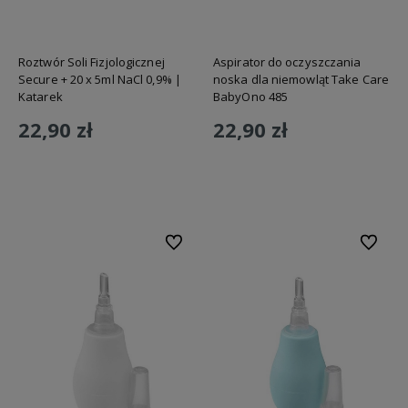
Roztwór Soli Fizjologicznej
Aspirator do oczyszczania
Secure + 20 x 5ml NaCl 0,9% |
noska dla niemowląt Take Care
Katarek
BabyOno 485
22,90 zł
22,90 zł
Do koszyka
Do koszyka
Do ulubionych
Do ulubi