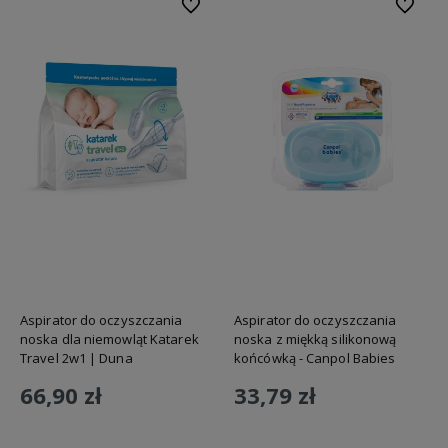
Do ulubionych
Do ulubi
Aspirator do oczyszczania
Aspirator do oczyszczania
noska dla niemowląt Katarek
noska z miękką silikonową
Travel 2w1 | Duna
końcówką - Canpol Babies
66,90 zł
33,79 zł