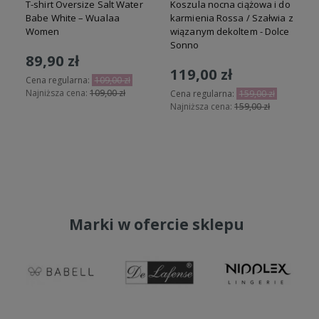
T-shirt Oversize Salt Water
Koszula nocna ciążowa i do
o
Babe White – Wualaa
karmienia Rossa / Szałwia z
Women
wiązanym dekoltem - Dolce
Sonno
89,90 zł
119,00 zł
Cena regularna:
109,00 zł
Najniższa cena:
109,00 zł
Cena regularna:
159,00 zł
Najniższa cena:
159,00 zł
N
Do koszyka
Do koszyka
Marki w ofercie sklepu