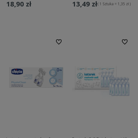
18,90 zł
13,49 zł
( 1 Sztuka = 1,35 zł )
Do koszyka
Do koszyka
Do ulubionych
Do ulubi