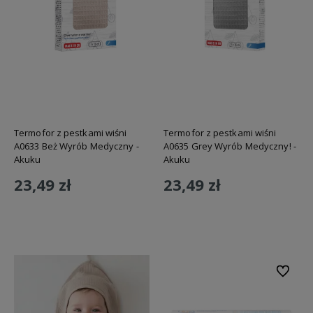
Termofor z pestkami wiśni
Termofor z pestkami wiśni
A0633 Beż Wyrób Medyczny -
A0635 Grey Wyrób Medyczny! -
Akuku
Akuku
23,49 zł
23,49 zł
Do koszyka
Do koszyka
Do ulubi