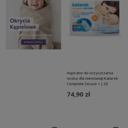
Aspirator do oczyszczania
noska dla niemowląt Katarek
Complete Secure + | 20
ampułek po 5ml NaCL 0,9%
74,90 zł
Do koszyka