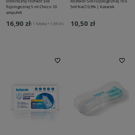
Izotoniczny roztwór soli
Roztwór Soli Fizjologicznej 10 x
fizjologicznej 5 ml Chicco 10
5ml NaCl 0,9% | Katarek
ampułek
16,90 zł
10,50 zł
( 1 Sztuka = 1,69 zł )
Do koszyka
Do koszyka
Do ulubionych
Do ulubi