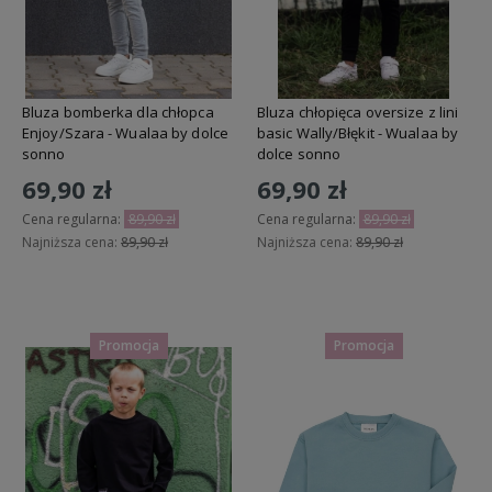
Bluza bomberka dla chłopca
Bluza chłopięca oversize z lini
Enjoy/Szara - Wualaa by dolce
basic Wally/Błękit - Wualaa by
sonno
dolce sonno
69,90 zł
69,90 zł
Cena regularna:
89,90 zł
Cena regularna:
89,90 zł
Najniższa cena:
89,90 zł
Najniższa cena:
89,90 zł
Do koszyka
Do koszyka
Promocja
Promocja