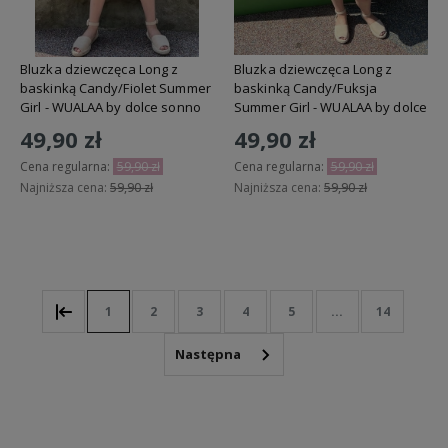
Bluzka dziewczęca Long z
Bluzka dziewczęca Long z
baskinką Candy/Fiolet Summer
baskinką Candy/Fuksja
Girl - WUALAA by dolce sonno
Summer Girl - WUALAA by dolce
sonno
49,90 zł
49,90 zł
Cena regularna:
59,90 zł
Cena regularna:
59,90 zł
Najniższa cena:
59,90 zł
Najniższa cena:
59,90 zł
Do koszyka
Do koszyka
1
2
3
4
5
...
14