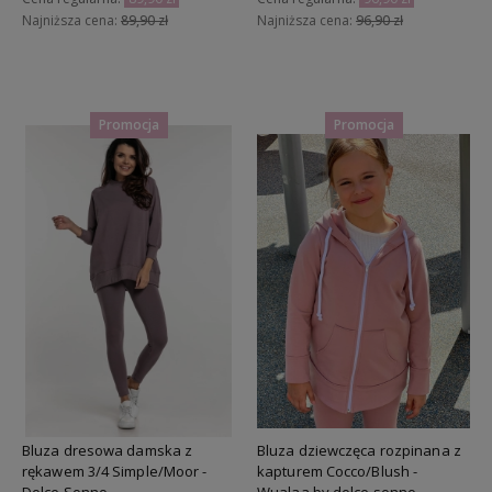
Najniższa cena:
89,90 zł
Najniższa cena:
96,90 zł
Do koszyka
Do koszyka
Promocja
Promocja
Bluza dresowa damska z
Bluza dziewczęca rozpinana z
rękawem 3/4 Simple/Moor -
kapturem Cocco/Blush -
Dolce Sonno
Wualaa by dolce sonno