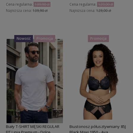
Cena regularna:
139,90 zł
Cena regularna:
129,00 zł
Najniższa cena:
139,90 zł
Najniższa cena:
129,00 zł
Do koszyka
Do koszyka
Nowość
Promocja
Promocja
Biały T-SHIRT MĘSKI REGULAR
Biustonosz półusztywniany 85J
FIT Linia Premium - Dolce
Black Maxi 1950 - Ava