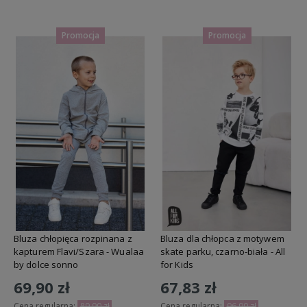
Do koszyka
Do koszyka
Promocja
Promocja
Bluza chłopięca rozpinana z
Bluza dla chłopca z motywem
kapturem Flavi/Szara - Wualaa
skate parku, czarno-biała - All
by dolce sonno
for Kids
69,90 zł
67,83 zł
Cena regularna:
89,90 zł
Cena regularna:
96,90 zł