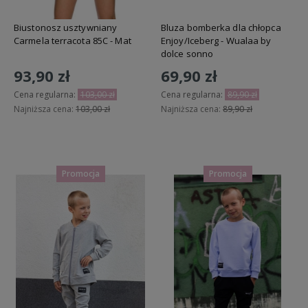
Biustonosz usztywniany
Bluza bomberka dla chłopca
Carmela terracota 85C - Mat
Enjoy/Iceberg - Wualaa by
dolce sonno
93,90 zł
69,90 zł
Cena regularna:
103,00 zł
Cena regularna:
89,90 zł
Najniższa cena:
103,00 zł
Najniższa cena:
89,90 zł
Do koszyka
Do koszyka
Promocja
Promocja