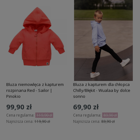
Bluza niemowlęca z kapturem
Bluza z kapturem dla chłopca
rozpinana Red - Sailor |
Chilly/Błękit - Wualaa by dolce
Pinokio
sonno
99,90 zł
69,90 zł
Cena regularna:
119,90 zł
Cena regularna:
89,90 zł
Najniższa cena:
119,90 zł
Najniższa cena:
89,90 zł
Do koszyka
Do koszyka