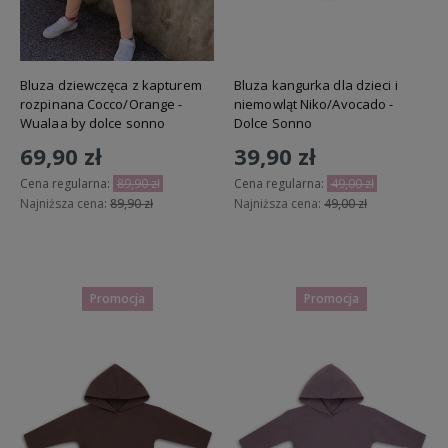
Bluza dziewczęca z kapturem
Bluza kangurka dla dzieci i
rozpinana Cocco/Orange -
niemowląt Niko/Avocado -
Wualaa by dolce sonno
Dolce Sonno
69,90 zł
39,90 zł
Cena regularna:
89,90 zł
Cena regularna:
49,00 zł
Najniższa cena:
89,90 zł
Najniższa cena:
49,00 zł
Do koszyka
Do koszyka
Promocja
Promocja