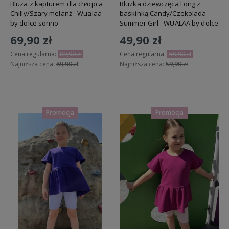
Bluza z kapturem dla chłopca
Bluzka dziewczęca Long z
Chilly/Szary melanż - Wualaa
baskinką Candy/Czekolada
by dolce sonno
Summer Girl - WUALAA by dolce
sonno
69,90 zł
49,90 zł
Cena regularna:
89,90 zł
Cena regularna:
59,90 zł
Najniższa cena:
89,90 zł
Najniższa cena:
59,90 zł
Do koszyka
Do koszyka
Promocja
Promocja