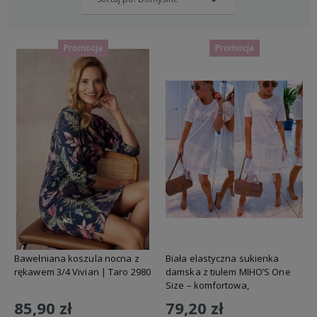
Promocja
Promocja
Bawełniana koszula nocna z
Biała elastyczna sukienka
rękawem 3/4 Vivian | Taro 2980
damska z tiulem MIHO’S One
Size – komfortowa,
uniwersalna, także ciążowa
85,90 zł
79,20 zł