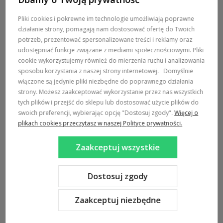
POMOC / ZAMÓWIENIA
Pliki cookies i pokrewne im technologie umożliwiają poprawne
działanie strony, pomagają nam dostosować ofertę do Twoich
MARKI
potrzeb, prezentować spersonalizowane treści i reklamy oraz
udostępniać funkcje związane z mediami społecznościowymi. Pliki
POPULARNE KATEGORIE
cookie wykorzystujemy również do mierzenia ruchu i analizowania
sposobu korzystania z naszej strony internetowej.
Domyślnie
włączone są jedynie pliki niezbędne do poprawnego działania
DOSTAWA:
strony. Możesz zaakceptować wykorzystanie przez nas wszystkich
tych plików i przejść do sklepu lub dostosować użycie plików do
swoich preferencji, wybierając opcję "Dostosuj zgody".
Więcej o
plikach cookies przeczytasz w naszej Polityce prywatności.
Zaakceptuj wszystkie
Sklep internetowy Shoper Premium
Szablon Shoper Modern 3.0™
od GrowCommerce
Dostosuj zgody
Zaakceptuj niezbędne