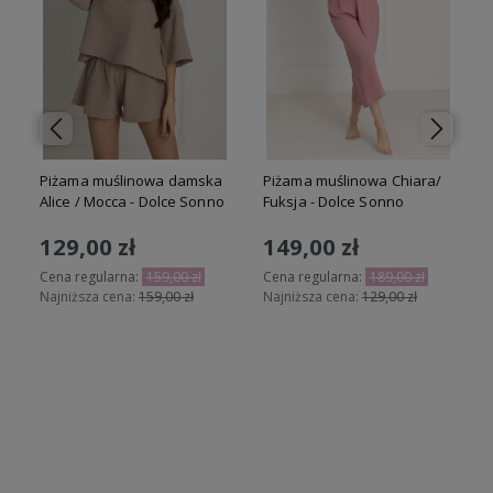
Piżama muślinowa damska
Piżama muślinowa Chiara/
Alice / Mocca - Dolce Sonno
Fuksja - Dolce Sonno
129,00 zł
149,00 zł
Cena regularna:
159,00 zł
Cena regularna:
189,00 zł
Najniższa cena:
159,00 zł
Najniższa cena:
129,00 zł
N
Do koszyka
Do koszyka