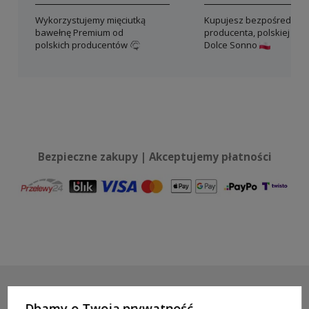
Wykorzystujemy mięciutką
Kupujesz bezpośrednio 
bawełnę Premium od
producenta, polskiej mar
polskich producentów
Dolce Sonno
Bezpieczne zakupy | Akceptujemy płatności
Dbamy o Twoją prywatność