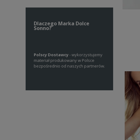
Dlaczego Marka Dolce
Sonno?
stawcy
- wykorzystujemy
Własne Projekty
- sami
Materia
rodukowany w Polsce
projektujemy wzory naszych
certyfiko
nio od naszych partnerów.
produktów dla niemowląt, dzieci oraz
jakości, 
mam.
wymagani