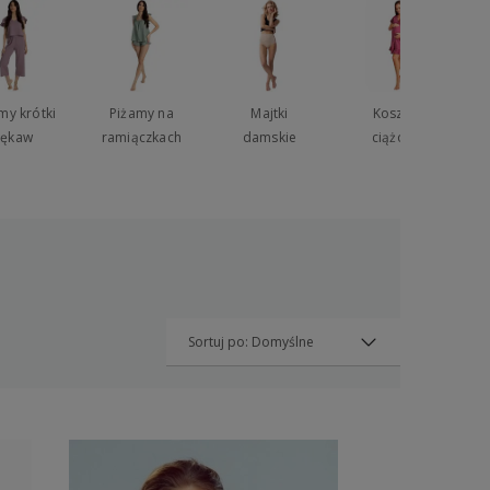
Przejdź do listy (wymagane logowanie)
my krótki
Piżamy na
Majtki
Koszule
rękaw
ramiączkach
damskie
ciążowe