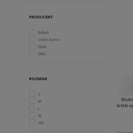
PRODUCENT
Babell
Dolce Sonno
Eldar
EMILI
ROZMIAR
S
Bluzk
M
krótki 
L
XL
XXL
Cena regu