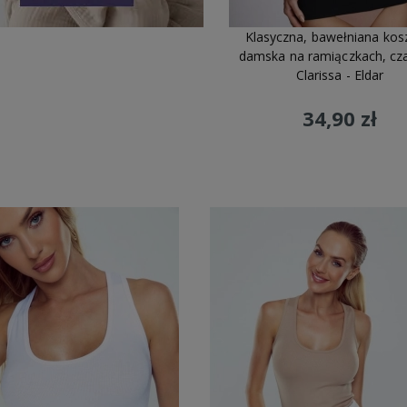
Klasyczna, bawełniana kos
damska na ramiączkach, cz
Clarissa - Eldar
34,90 zł
ły Premium
- wybieramy
Jesteśmy
polską marką, szyjemy
Polscy
Do koszyka
wane materiały najwyższej
we własnej szwalni w Polsce
od
materia
które spełniają nasze
ponad 30 lat.
bezpośr
a.