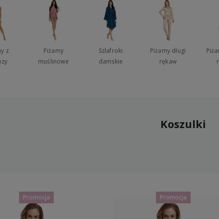
y z
Piżamy
Szlafroki
Piżamy długi
Piża
ozy
muślinowe
damskie
rękaw
Koszulki
Promocja
Promocja