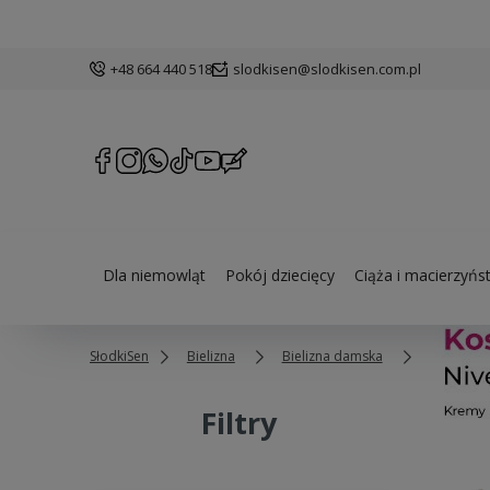
+48 664 440 518
slodkisen@slodkisen.com.pl
Dla niemowląt
Pokój dziecięcy
Ciąża i macierzyńs
SłodkiSen
Bielizna
Bielizna damska
Koszulki
Filtry