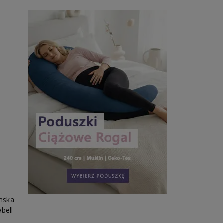
mska
abell