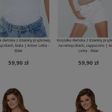
a damska z dzianiny prążkowej
Koszulka damska z dzianiny prąż
ączkach, biała | Active Lotta -
na ramiączkach, cappuccino | Ac
Eldar
Lotta - Eldar
59,90 zł
59,90 zł
Do koszyka
Do koszyka