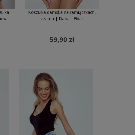
zulka
Koszulka damska na ramiączkach,
arna |
czarna | Dana - Eldar
59,90 zł
 Dostawcy
- wykorzystujemy
Do koszyka
ł produkowany w Polsce
ednio od naszych partnerów.