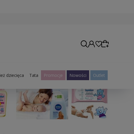
eż dziecięca
Tata
Promocje
Nowości
Outlet
Wybierz coś dla siebie z naszej aktualnej oferty
lub zaloguj się, aby przywrócić dodane produkty
do listy z poprzedniej sesji.