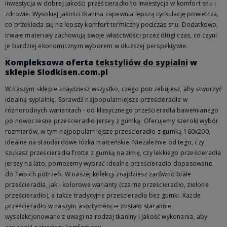
Inwestycja w dobrej jakości prześcieradło to inwestycja w komfort snu i
zdrowie. Wysokiej jakości tkanina zapewnia lepszą cyrkulację powietrza,
co przekłada się na lepszy komfort termiczny podczas snu. Dodatkowo,
trwałe materiały zachowują swoje właściwości przez długi czas, co czyni
je bardziej ekonomicznym wyborem w dłuższej perspektywie.
Kompleksowa oferta
tekstyliów do sypialni
w
sklepie Slodkisen.com.pl
W naszym sklepie znajdziesz wszystko, czego potrzebujesz, aby stworzyć
idealną sypialnię. Sprawdź najpopularniejsze prześcieradła w
różnorodnych wariantach - od klasycznego prześcieradła bawełnianego
po nowoczesne prześcieradło jersey z gumką. Oferujemy szeroki wybór
rozmiarów, w tym najpopularniejsze prześcieradło z gumką 160x200,
idealne na standardowe łóżka małżeńskie. Niezależnie od tego, czy
szukasz prześcieradła frotte z gumką na zimę, czy lekkiego prześcieradła
jersey na lato, pomożemy wybrać idealne prześcieradło dopasowane
do Twoich potrzeb. W naszej kolekcji znajdziesz zarówno białe
prześcieradła, jak i kolorowe warianty (czarne prześcieradło, zielone
prześcieradło), a także tradycyjne prześcieradła bez gumki. Każde
prześcieradło w naszym asortymencie zostało starannie
wyselekcjonowane z uwagi na rodzaj tkaniny i jakość wykonania, aby