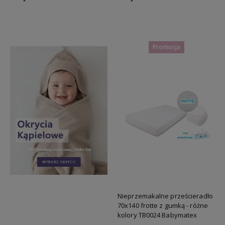
Do koszyka
Do koszyka
Promocja
Nieprzemakalne prześcieradło
70x140 frotte z gumką - różne
kolory TB0024 Babymatex