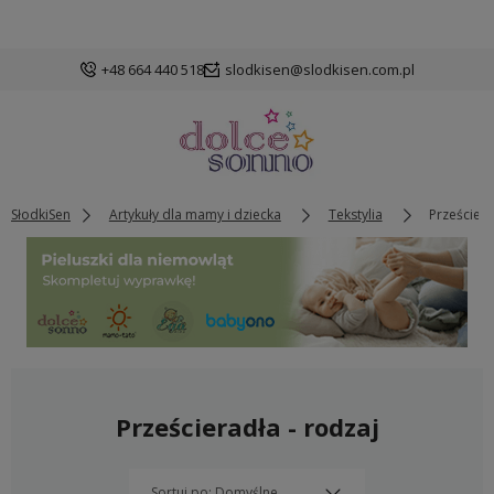
+48 664 440 518
slodkisen@slodkisen.com.pl
SłodkiSen
Artykuły dla mamy i dziecka
Tekstylia
Prześciera
Prześcieradła - rodzaj