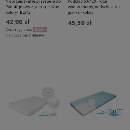
Nieprzemakalne prześcieradło
Podkład 60x120 Frotte
70x140 jersey z gumką - różne
wodoodporny, oddychający z
kolory TB0242
gumką - kolory
42,90 zł
45,59 zł
Cena regularna:
48,59 zł
Najniższa cena:
48,59 zł
Do koszyka
Do koszyka