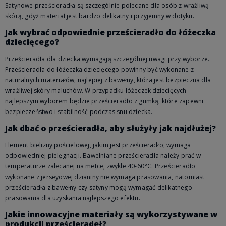
Satynowe prześcieradła są szczególnie polecane dla osób z wrażliwą
skórą, gdyż materiał jest bardzo delikatny i przyjemny w dotyku.
Jak wybrać odpowiednie prześcieradło do łóżeczka
dziecięcego?
Prześcieradła dla dziecka wymagają szczególnej uwagi przy wyborze.
Prześcieradła do łóżeczka dziecięcego powinny być wykonane z
naturalnych materiałów, najlepiej z bawełny, która jest bezpieczna dla
wrażliwej skóry maluchów. W przypadku łóżeczek dziecięcych
najlepszym wyborem będzie prześcieradło z gumką, które zapewni
bezpieczeństwo i stabilność podczas snu dziecka.
Jak dbać o prześcieradła, aby służyły jak najdłużej?
Element bielizny pościelowej, jakim jest prześcieradło, wymaga
odpowiedniej pielęgnacji. Bawełniane prześcieradła należy prać w
temperaturze zalecanej na metce, zwykle 40-60°C. Prześcieradło
wykonane z jerseyowej dzianiny nie wymaga prasowania, natomiast
prześcieradła z bawełny czy satyny mogą wymagać delikatnego
prasowania dla uzyskania najlepszego efektu.
Jakie innowacyjne materiały są wykorzystywane w
produkcji prześcieradeł?