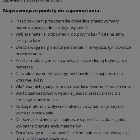
zapewnić najwyższy komfort snu.
Najważniejsze punkty do zapamiętania:
Przed zakupem prześcieradła dokładnie zmierz wymiary
materaca, uwzględniając jego wysokość
Wybierz materiał odpowiedni do pory roku - frotte na zimę,
jersey na lato
Zwróć uwagę na gramaturę materiału - im wyższa, tym trwalsze
prześcieradło
Prześcieradła z gumką są praktyczniejsze i lepiej trzymają się
materaca
Naturalne materiały, szczególnie bawełna, są najlepsze dla
wrażliwej skóry
Właściwa pielęgnacja znacząco wydłuża żywotność prześcieradła
Warto zainwestować w wysokiej jakości prześcieradło dla
lepszego komfortu snu
Rodzaj materiału wpływa na łatwość utrzymania - jersey nie
wymaga prasowania
Dla łóżeczek dziecięcych najlepsze są prześcieradła z gumką
wykonane z naturalnych materiałów
Zwróć uwagę na sezonowość - różne materiały sprawdzają się
lepiej w różnych porach roku