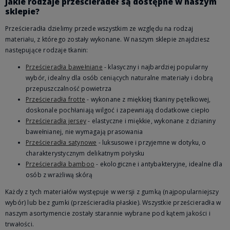
Jakie rodzaje prześcieradeł są dostępne w naszym
sklepie?
Prześcieradła dzielimy przede wszystkim ze względu na rodzaj
materiału, z którego zostały wykonane. W naszym sklepie znajdziesz
następujące rodzaje tkanin:
Prześcieradła bawełniane
- klasyczny i najbardziej popularny
wybór, idealny dla osób ceniących naturalne materiały i dobrą
przepuszczalność powietrza
Prześcieradła frotte
- wykonane z miękkiej tkaniny pętelkowej,
doskonale pochłaniają wilgoć i zapewniają dodatkowe ciepło
Prześcieradła jersey
- elastyczne i miękkie, wykonane z dzianiny
bawełnianej, nie wymagają prasowania
Prześcieradła satynowe
- luksusowe i przyjemne w dotyku, o
charakterystycznym delikatnym połysku
Prześcieradła bamboo
- ekologiczne i antybakteryjne, idealne dla
osób z wrażliwą skórą
Każdy z tych materiałów występuje w wersji z gumką (najpopularniejszy
wybór) lub bez gumki (prześcieradła płaskie). Wszystkie prześcieradła w
naszym asortymencie zostały starannie wybrane pod kątem jakości i
trwałości.