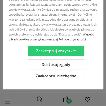
Dolce Sonno
Sonno
udostępniać funkcje związane z mediami społecznościowymi. Pliki
cookie wykorzystujemy również do mierzenia ruchu i analizowania
139,00 zł
119,00 zł
sposobu korzystania z naszej strony internetowej.
Domyślnie
włączone są jedynie pliki niezbędne do poprawnego działania
Cena regularna:
179,00 zł
Cena regularna:
159,00 zł
strony. Możesz zaakceptować wykorzystanie przez nas wszystkich
Najniższa cena:
119,00 zł
Najniższa cena:
159,00 zł
tych plików i przejść do sklepu lub dostosować użycie plików do
swoich preferencji, wybierając opcję "Dostosuj zgody".
Więcej o
plikach cookies przeczytasz w naszej Polityce prywatności.
Do koszyka
Do koszyka
Zaakceptuj wszystkie
Nasze Marki
Dostosuj zgody
Zaakceptuj niezbędne