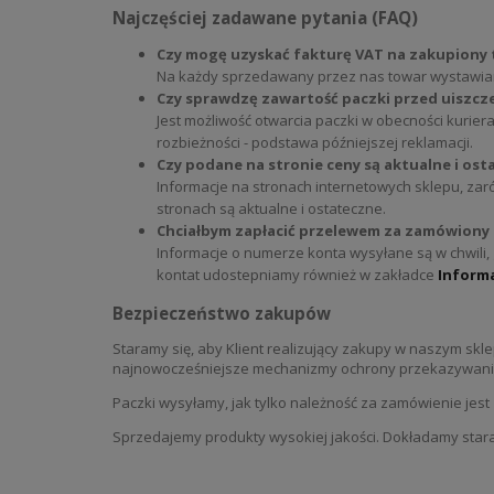
Najczęściej zadawane pytania (FAQ)
Czy mogę uzyskać fakturę VAT na zakupiony
Na każdy sprzedawany przez nas towar wystawiamy
Czy sprawdzę zawartość paczki przed uiszcz
Jest możliwość otwarcia paczki w obecności kurie
rozbieżności - podstawa późniejszej reklamacji.
Czy podane na stronie ceny są aktualne i os
Informacje na stronach internetowych sklepu, zar
stronach są aktualne i ostateczne.
Chciałbym zapłacić przelewem za zamówiony 
Informacje o numerze konta wysyłane są w chwili
kontat udostepniamy również w zakładce
Inform
Bezpieczeństwo zakupów
Staramy się, aby Klient realizujący zakupy w naszym sk
najnowocześniejsze mechanizmy ochrony przekazywania 
Paczki wysyłamy, jak tylko należność za zamówienie jes
Sprzedajemy produkty wysokiej jakości. Dokładamy stara