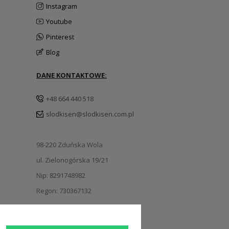
Instagram
Youtube
Pinterest
Blog
DANE KONTAKTOWE:
+48 664 440 518
slodkisen@slodkisen.com.pl
98-220 Zduńska Wola
ul. Zielonogórska 19/21
Nip: 8291748982
Regon: 730367132