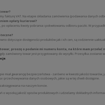
 towar?
 fakturę VAT. Na etapie składania zamówienia (podawania danych odbiorc
eniem opłaty kurierowi?
ra, po opłaceniu kwoty pobrania i pokwitowaniu odbioru paczki. W przypad
tateczne?
ówno dotyczące dostępności produktów jak i ich cen, są codziennie uaktu
towar, proszę o podanie mi numeru konta, na które mam przelać n
, gdy zamówiony towar jest przygotowany do wysyłki. Przesyłka zostanie 
acje
.
lepie miał gwarancję bezpieczeństwa - zarówno w kwestii jakości towarów
i przechowywania danych osobowych, jakie są w tej chwili dostępne.
t zaksięgowana na naszym koncie.
ń o wysoką jakość opisów produktowych i udzielamy dokładnych informacj