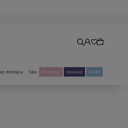
eż dziecięca
Tata
Promocje
Nowości
Outlet
Wybierz coś dla siebie z naszej aktualnej oferty
lub zaloguj się, aby przywrócić dodane produkty
do listy z poprzedniej sesji.