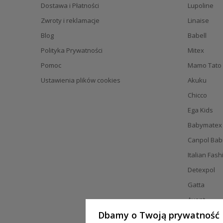
Dostawa i Płatności
Lupoline
Zwroty i reklamacje
Linaise
Blog
Babell
Polityka Prywatności
Mitex
Pomoc
Mamo Tato
Ustawienia plików cookies
Akuku
Chicco
Ega Kids
Babymatex
Canpol Bab
Italian Fash
Detexpol
Gatta
Avent
Dbamy o Twoją prywatność
Bibs