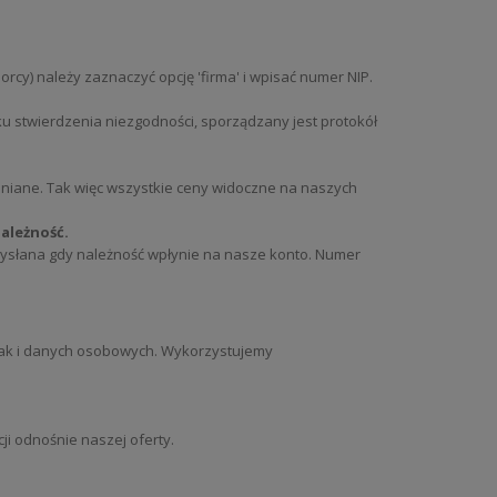
Przejdź do listy (wymagane logowanie)
y) należy zaznaczyć opcję 'firma' i wpisać numer NIP.
ku stwierdzenia niezgodności, sporządzany jest protokół
alniane. Tak więc wszystkie ceny widoczne na naszych
ależność.
wysłana gdy należność wpłynie na nasze konto. Numer
, jak i danych osobowych. Wykorzystujemy
i odnośnie naszej oferty.