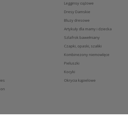
Legginsy ciążowe
Dresy Damskie
Bluzy dresowe
Artykuły dla mamy i dziecka
Szlafrok bawełniany
Czapki, opaski, szaliki
Kombinezony niemowlęce
Pieluszki
Kocyki
ies
Okrycia kąpielowe
ion