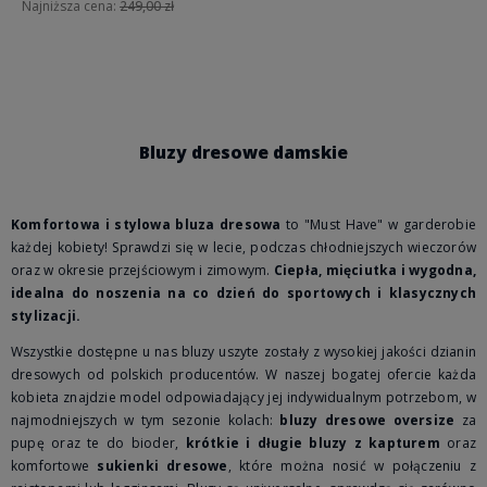
Najniższa cena:
249,00 zł
Do koszyka
Bluzy dresowe damskie
Komfortowa i stylowa bluza dresowa
to "Must Have" w garderobie
każdej kobiety! Sprawdzi się w lecie, podczas chłodniejszych wieczorów
oraz w okresie przejściowym i zimowym.
Ciepła, mięciutka i wygodna,
idealna do noszenia na co dzień do sportowych i klasycznych
stylizacji.
Wszystkie dostępne u nas bluzy uszyte zostały z wysokiej jakości dzianin
dresowych od polskich producentów. W naszej bogatej ofercie każda
kobieta znajdzie model odpowiadający jej indywidualnym potrzebom, w
najmodniejszych w tym sezonie kolach:
bluzy dresowe oversize
za
pupę oraz te do bioder,
krótkie i długie bluzy z kapturem
oraz
komfortowe
sukienki dresowe
, które można nosić w połączeniu z