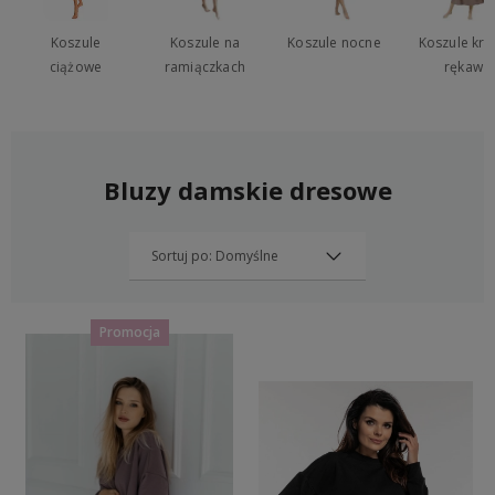
Koszule
Koszule na
Koszule nocne
Koszule kró
ciążowe
ramiączkach
rękaw
Bluzy damskie dresowe
Promocja