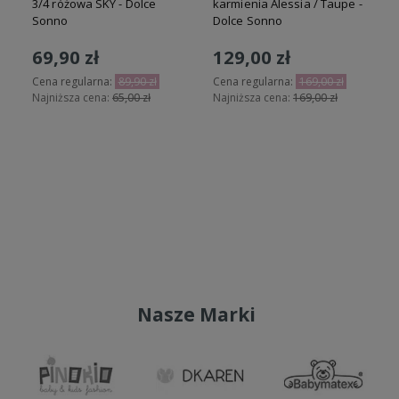
3/4 różowa SKY - Dolce
karmienia Alessia / Taupe -
Sonno
Dolce Sonno
69,90 zł
129,00 zł
N
Cena regularna:
89,90 zł
Cena regularna:
169,00 zł
Najniższa cena:
65,00 zł
Najniższa cena:
169,00 zł
Do koszyka
Do koszyka
Nasze Marki