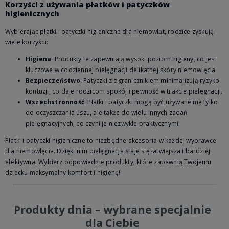
Korzyści z używania płatków i patyczków
higienicznych
Wybierając płatki i patyczki higieniczne dla niemowląt, rodzice zyskują
wiele korzyści:
Higiena
: Produkty te zapewniają wysoki poziom higieny, co jest
kluczowe w codziennej pielęgnacji delikatnej skóry niemowlęcia.
Bezpieczeństwo
: Patyczki z ogranicznikiem minimalizują ryzyko
kontuzji, co daje rodzicom spokój i pewność w trakcie pielęgnacji.
Wszechstronność
: Płatki i patyczki mogą być używane nie tylko
do oczyszczania uszu, ale także do wielu innych zadań
pielęgnacyjnych, co czyni je niezwykle praktycznymi.
Płatki i patyczki higieniczne to niezbędne akcesoria w każdej wyprawce
dla niemowlęcia. Dzięki nim pielęgnacja staje się łatwiejsza i bardziej
efektywna. Wybierz odpowiednie produkty, które zapewnią Twojemu
dziecku maksymalny komfort i higienę!
Produkty dnia – wybrane specjalnie
dla Ciebie