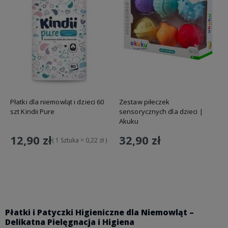
Płatki dla niemowląt i dzieci 60
Zestaw piłeczek
szt Kindii Pure
sensorycznych dla dzieci |
Akuku
12,90 zł
32,90 zł
( 1 Sztuka = 0,22 zł )
Do koszyka
Do koszyka
Płatki i Patyczki Higieniczne dla Niemowląt –
Delikatna Pielęgnacja i Higiena