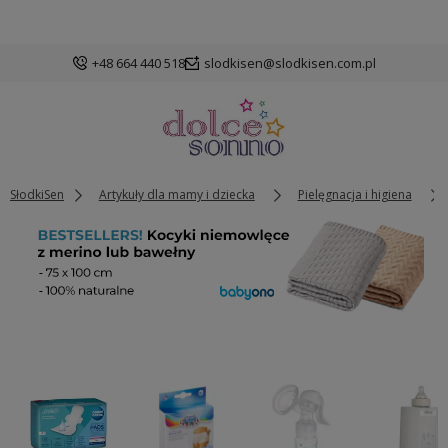
+48 664 440 518
slodkisen@slodkisen.com.pl
SłodkiSen
Artykuły dla mamy i dziecka
Pielęgnacja i higiena