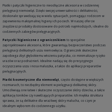
Płatki i patyczki higieniczne to nieodłączne akcesoria w codziennej
pielęgnacji niemowląt. Dzięki swojej uniwersalności i delikatności,
doskonale sprawdzają się w wielu sytuacjach, pomagając rodzicom w
zapewnieniu maksymalnej higieny ich pociech. W naszej ofercie
znajdziesz produkty dostosowane do potrzeb najmłodszych, idealne do
codziennych zabiegów pielęgnacyjnych.
Patyczki higieniczne z ogranicznikiem
to specjalnie
zaprojektowane akcesoria, które gwarantują bezpieczeństwo podczas
pielęgnacji delikatnych uszu niemowlęcia. Ogranicznik skutecznie
zapobiega zbyt głębokiemu włożeniu patyczka, co minimalizuje ryzyko
urazów oraz podrażnień. Idealnie nadają się do precyzyjnego
oczyszczania uszu i nosa maluszka, a także do aplikacji preparatów
pielęgnacyjnych.
Płatki kosmetyczne dla niemowląt
, często dostępne w większych
rozmiarach, to niezbędny element w pielęgnacji delikatnej skóry.
Umożliwiają one łatwe i skuteczne oczyszczanie skóry dziecka, a także
aplikację toników czy nawilżających preparatów. Ich miękka struktura
sprawia, że są delikatne dla wrażliwej skóry malucha, co czyni je
idealnym wyborem do codziennego użytku.