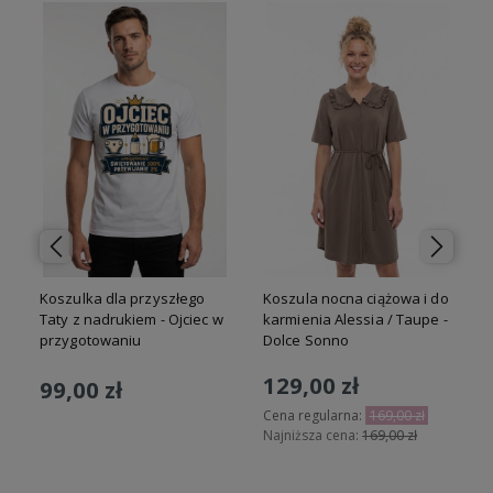
zyszłego
Koszula nocna ciążowa i do
Dziewczęce legginsy
 - Ojciec w
karmienia Alessia / Taupe -
niemowlęce Róże Fluid 
Dolce Sonno
Dolce Sonno
129,00 zł
17,50 zł
Cena regularna:
169,00 zł
Cena regularna:
29,90 zł
Najniższa cena:
169,00 zł
Najniższa cena:
29,90 zł
yka