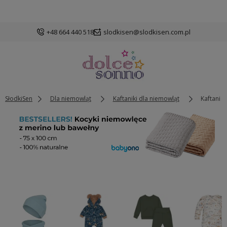
+48 664 440 518
slodkisen@slodkisen.com.pl
SłodkiSen
Dla niemowląt
Kaftaniki dla niemowląt
Kaftaniki