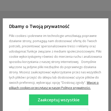
Dbamy o Twoją prywatność
POMOC / ZAMÓWIENIA
Pliki cookies i pokrewne im technologie umożliwiają poprawne
działanie strony, pomagają nam dostosować ofertę do Twoich
MARKI
potrzeb, prezentować spersonalizowane treści i reklamy oraz
udostępniać funkcje związane z mediami społecznościowymi. Pliki
POPULARNE KATEGORIE
cookie wykorzystujemy również do mierzenia ruchu i analizowania
sposobu korzystania z naszej strony internetowej.
Domyślnie
włączone są jedynie pliki niezbędne do poprawnego działania
DOSTAWA:
strony. Możesz zaakceptować wykorzystanie przez nas wszystkich
tych plików i przejść do sklepu lub dostosować użycie plików do
swoich preferencji, wybierając opcję "Dostosuj zgody".
Więcej o
plikach cookies przeczytasz w naszej Polityce prywatności.
Zaakceptuj wszystkie
Sklep internetowy Shoper Premium
Szablon Shoper Modern 3.0™
od GrowCommerce