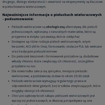
drugiego, dlatego elastyczność i otwartość na eksperymenty są kluczowe
w pieluchowaniu wielorazowym.
Najważniejsze informacje o pieluchach wielorazowych
- podsumowanie:
Pieluszki wielorazowe są
ekologiczną
alternatywą dla pieluch
jednorazowych, wykonaną z naturalnych materiałów, które są
przyjemne w dotyku i pozwalają skórze oddychać
Dostępne są różne rodzaje pieluch wielorazowych, w tym
kieszonki, AIO (All-In-One), formowanki, otulacze PUL lub wełniane
oraz tradycyjne pieluszki tetrowe
Do pieluszek kieszonek i formowanek potrzebne są dodatkowe
wkłady chłonne, które zwiększają ich chłonność, szczególnie
przydatne na noc
Dla noworodka zaleca się specjalne, mniejsze pieluszki
wielorazowe, a podstawowy zestaw to około 20-30 sztuk
Pieluszki wielorazowe wymagają regularnego prania w
odpowiednich detergentach, bez środków zmiękczających, które
mogłyby obniżyć ich chłonność
Choć początkowy koszt zakupu pieluszek wielorazowych jest
wyższy niż jednorazowych, w dłuższej perspektywie są one