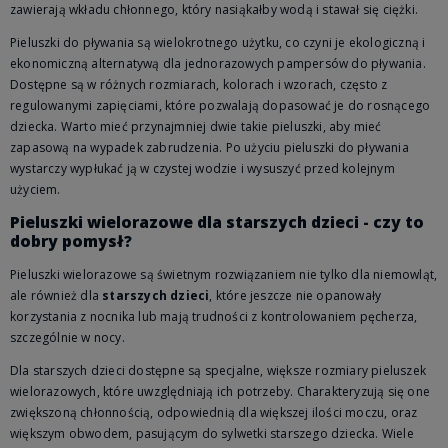
zawierają wkładu chłonnego, który nasiąkałby wodą i stawał się ciężki.
Pieluszki do pływania są wielokrotnego użytku, co czyni je ekologiczną i
ekonomiczną alternatywą dla jednorazowych pampersów do pływania.
Dostępne są w różnych rozmiarach, kolorach i wzorach, często z
regulowanymi zapięciami, które pozwalają dopasować je do rosnącego
dziecka. Warto mieć przynajmniej dwie takie pieluszki, aby mieć
zapasową na wypadek zabrudzenia. Po użyciu pieluszki do pływania
wystarczy wypłukać ją w czystej wodzie i wysuszyć przed kolejnym
użyciem.
Pieluszki wielorazowe dla starszych dzieci - czy to
dobry pomysł?
Pieluszki wielorazowe są świetnym rozwiązaniem nie tylko dla niemowląt,
ale również dla
starszych dzieci
, które jeszcze nie opanowały
korzystania z nocnika lub mają trudności z kontrolowaniem pęcherza,
szczególnie w nocy.
Dla starszych dzieci dostępne są specjalne, większe rozmiary pieluszek
wielorazowych, które uwzględniają ich potrzeby. Charakteryzują się one
zwiększoną chłonnością, odpowiednią dla większej ilości moczu, oraz
większym obwodem, pasującym do sylwetki starszego dziecka. Wiele