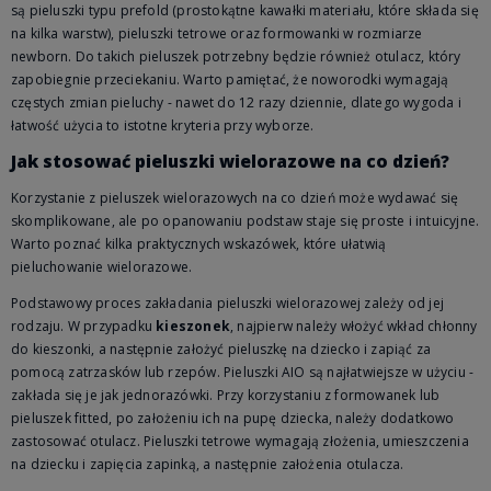
są pieluszki typu prefold (prostokątne kawałki materiału, które składa się
na kilka warstw), pieluszki tetrowe oraz formowanki w rozmiarze
newborn. Do takich pieluszek potrzebny będzie również otulacz, który
zapobiegnie przeciekaniu. Warto pamiętać, że noworodki wymagają
częstych zmian pieluchy - nawet do 12 razy dziennie, dlatego wygoda i
łatwość użycia to istotne kryteria przy wyborze.
Jak stosować pieluszki wielorazowe na co dzień?
Korzystanie z pieluszek wielorazowych na co dzień może wydawać się
skomplikowane, ale po opanowaniu podstaw staje się proste i intuicyjne.
Warto poznać kilka praktycznych wskazówek, które ułatwią
pieluchowanie wielorazowe.
Podstawowy proces zakładania pieluszki wielorazowej zależy od jej
rodzaju. W przypadku
kieszonek
, najpierw należy włożyć wkład chłonny
do kieszonki, a następnie założyć pieluszkę na dziecko i zapiąć za
pomocą zatrzasków lub rzepów. Pieluszki AIO są najłatwiejsze w użyciu -
zakłada się je jak jednorazówki. Przy korzystaniu z formowanek lub
pieluszek fitted, po założeniu ich na pupę dziecka, należy dodatkowo
zastosować otulacz. Pieluszki tetrowe wymagają złożenia, umieszczenia
na dziecku i zapięcia zapinką, a następnie założenia otulacza.