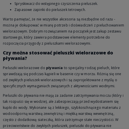
Spryskiwacz do wstępnego czyszczenia pieluszek.
Zapasowe zapinki do pieluszek tetrowych.
Warto pamiętać, że nie wszystkie akcesoria są niezbędne od razu -
można je dokupować w miarę potrzeb i doświadczeń z pieluchowaniem
wielorazowym. Dobrym rozwiązaniem na początek jest zakup zestawu
startowego, który zawiera podstawowe elementy potrzebne do
rozpoczęcia przygody z pieluszkami wielorazowymi.
Czy można stosować pieluszki wielorazowe do
pływania?
Pieluszki wielorazowe do
pływania
to specjalny rodzaj pieluch, które
sprawdzają się podczas kąpieli w basenie czy w morzu. Różnią się one
od zwykłych pieluszek wielorazowych i są zaprojektowane z myślą o
specyficznych wymaganiach związanych z aktywnościami wodnymi.
Pieluszki do pływania nie mają za zadanie zatrzymywania moczu (który i
tak rozpuści się w wodzie), ale zabezpieczają przed wydostaniem się
kupki do wody. Wykonane są z lekkiego, szybkoschnącego materiału z
wodoodporną warstwą zewnętrzną i miękką warstwą wewnętrzną,
często z dodatkową siateczką, która zatrzymuje stałe nieczystości. W
przeciwieństwie do zwykłych pieluszek, pieluszki do pływania nie