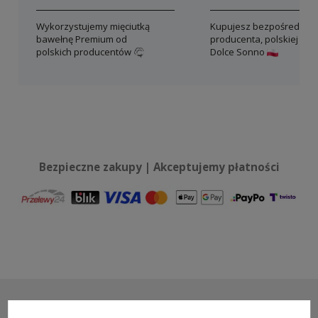
Wykorzystujemy mięciutką
Kupujesz bezpośrednio 
bawełnę Premium od
producenta, polskiej mar
polskich producentów
Dolce Sonno
Bezpieczne zakupy | Akceptujemy płatności