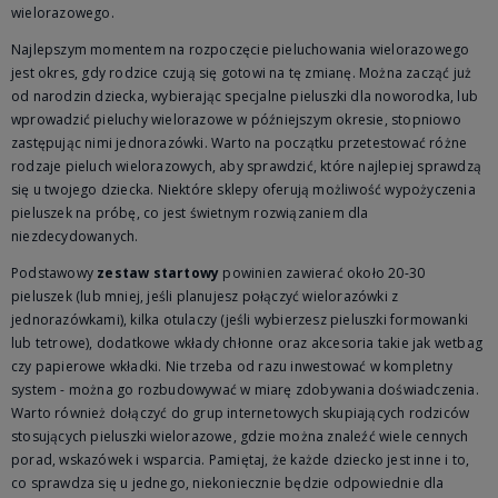
wielorazowego.
Najlepszym momentem na rozpoczęcie pieluchowania wielorazowego
jest okres, gdy rodzice czują się gotowi na tę zmianę. Można zacząć już
od narodzin dziecka, wybierając specjalne pieluszki dla noworodka, lub
wprowadzić pieluchy wielorazowe w późniejszym okresie, stopniowo
zastępując nimi jednorazówki. Warto na początku przetestować różne
rodzaje pieluch wielorazowych, aby sprawdzić, które najlepiej sprawdzą
się u twojego dziecka. Niektóre sklepy oferują możliwość wypożyczenia
pieluszek na próbę, co jest świetnym rozwiązaniem dla
niezdecydowanych.
Podstawowy
zestaw startowy
powinien zawierać około 20-30
pieluszek (lub mniej, jeśli planujesz połączyć wielorazówki z
jednorazówkami), kilka otulaczy (jeśli wybierzesz pieluszki formowanki
lub tetrowe), dodatkowe wkłady chłonne oraz akcesoria takie jak wetbag
czy papierowe wkładki. Nie trzeba od razu inwestować w kompletny
system - można go rozbudowywać w miarę zdobywania doświadczenia.
Warto również dołączyć do grup internetowych skupiających rodziców
stosujących pieluszki wielorazowe, gdzie można znaleźć wiele cennych
porad, wskazówek i wsparcia. Pamiętaj, że każde dziecko jest inne i to,
co sprawdza się u jednego, niekoniecznie będzie odpowiednie dla