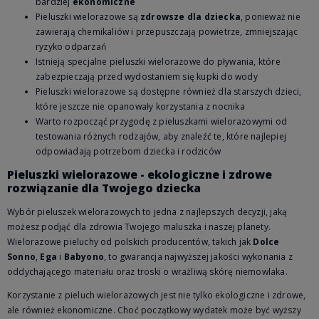
bardziej
ekonomiczne
Pieluszki wielorazowe są
zdrowsze dla dziecka
, ponieważ nie
zawierają chemikaliów i przepuszczają powietrze, zmniejszając
ryzyko odparzań
Istnieją specjalne pieluszki wielorazowe do pływania, które
zabezpieczają przed wydostaniem się kupki do wody
Pieluszki wielorazowe są dostępne również dla starszych dzieci,
które jeszcze nie opanowały korzystania z nocnika
Warto rozpocząć przygodę z pieluszkami wielorazowymi od
testowania różnych rodzajów, aby znaleźć te, które najlepiej
odpowiadają potrzebom dziecka i rodziców
Pieluszki wielorazowe - ekologiczne i zdrowe
rozwiązanie dla Twojego dziecka
Wybór pieluszek wielorazowych to jedna z najlepszych decyzji, jaką
możesz podjąć dla zdrowia Twojego maluszka i naszej planety.
Wielorazowe pieluchy od polskich producentów, takich jak
Dolce
Sonno
,
Ega
i
Babyono
, to gwarancja najwyższej jakości wykonania z
oddychającego materiału oraz troski o wrażliwą skórę niemowlaka.
Korzystanie z pieluch wielorazowych jest nie tylko ekologiczne i zdrowe,
ale również ekonomiczne. Choć początkowy wydatek może być wyższy