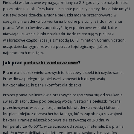
Pieluszki wielorazowe wymagają zmiany co 2-3 godziny lub natychmiast
po zrobieniu kupki. Przy każdej zmianie pieluchy należy dokładnie umyć i
osuszyć skórę dziecka. Brudne pieluszki można przechowywać w
specjalnym wiaderku lub worku na brudne pieluchy, aż do momentu
prania. Warto również zaopatrzyć się w papierowe wkładki, które
ułatwiają usuwanie kupki z pieluszki. Rodzice stosujący pieluszki
wielorazowe często łączą je z metodą EC (Elimination Communication),
ucząc dziecko sygnalizowania potrzeb fizjologicznych już od
najmłodszych miesięcy.
Jak prać
pieluszki wielorazowe
?
Pranie
pieluszek wielorazowych to kluczowy aspekt ich użytkowania.
Prawidłowa pielęgnacja pieluszek zapewni ich długotrwałą
funkcjonalność, higienę i komfort dla dziecka.
Proces prania pieluszek wielorazowych rozpoczyna się od spłukania
świeżych zabrudzeń pod bieżącą wodą. Następnie pieluszki można
przechowywać w suchym pojemniku lub wiaderku z wodą i kilkoma
kroplami olejku z drzewa herbacianego, który zapobiega rozwojowi
bakterii. Pranie pieluszek odbywa się zazwyczaj co 2-3 dni, w
temperaturze 40-60°C, w zależności od rodzaju materiału. Do prania
należy używać delikatnych detergentów, pozbawionych enzymów,