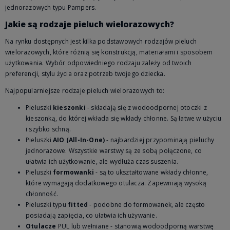
jednorazowych typu Pampers.
Jakie są rodzaje pieluch wielorazowych?
Na rynku dostępnych jest kilka podstawowych rodzajów pieluch
wielorazowych, które różnią się konstrukcją, materiałami i sposobem
użytkowania. Wybór odpowiedniego rodzaju zależy od twoich
preferencji, stylu życia oraz potrzeb twojego dziecka.
Najpopularniejsze rodzaje pieluch wielorazowych to:
Pieluszki
kieszonki
- składają się z wodoodpornej otoczki z
kieszonką, do której wkłada się wkłady chłonne. Są łatwe w użyciu
i szybko schną.
Pieluszki
AIO (All-In-One)
- najbardziej przypominają pieluchy
jednorazowe. Wszystkie warstwy są ze sobą połączone, co
ułatwia ich użytkowanie, ale wydłuża czas suszenia.
Pieluszki
formowanki
- są to ukształtowane wkłady chłonne,
które wymagają dodatkowego otulacza. Zapewniają wysoką
chłonność.
Pieluszki typu
fitted
- podobne do formowanek, ale często
posiadają zapięcia, co ułatwia ich używanie.
Otulacze
PUL lub wełniane - stanowią wodoodporną warstwę