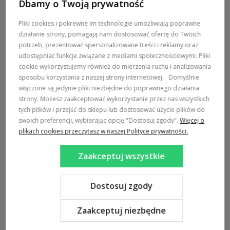
Dbamy o Twoją prywatność
POMOC / ZAMÓWIENIA
Pliki cookies i pokrewne im technologie umożliwiają poprawne
działanie strony, pomagają nam dostosować ofertę do Twoich
MARKI
potrzeb, prezentować spersonalizowane treści i reklamy oraz
udostępniać funkcje związane z mediami społecznościowymi. Pliki
POPULARNE KATEGORIE
cookie wykorzystujemy również do mierzenia ruchu i analizowania
sposobu korzystania z naszej strony internetowej.
Domyślnie
włączone są jedynie pliki niezbędne do poprawnego działania
DOSTAWA:
strony. Możesz zaakceptować wykorzystanie przez nas wszystkich
tych plików i przejść do sklepu lub dostosować użycie plików do
swoich preferencji, wybierając opcję "Dostosuj zgody".
Więcej o
plikach cookies przeczytasz w naszej Polityce prywatności.
Zaakceptuj wszystkie
Sklep internetowy Shoper Premium
Szablon Shoper Modern 3.0™
od GrowCommerce
Dostosuj zgody
Zaakceptuj niezbędne