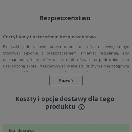
Bezpieczeństwo
Certyfikaty i ostrzeżenie bezpieczeństwa
Pieluszki jednorazowe przeznaczone do użytku zewnętrznego.
Stosować zgodnie z przeznaczeniem, zmieniać regularnie, aby
uniknąć podrażnień skóry dziecka. Nie używać na podrażnioną lub
uszkodzoną skórę. Przechowywać w miejscu suchym i niedostępnym
dla dzieci. W przypadku wystąpienia reakcji alergicznej przerwać
stosowanie i skonsultować się z lekarzem. Produkt jednorazowego
Rozwiń
użytku – nie wrzucać do toalety.
Koszty i opcje dostawy dla tego
Podmiot odpowiedzialny
produktu
Bamboolife Sp. z o.o.
Cena nie zawiera ewentualnych kosztów płatności
ul. Różowa 5/403
05-110 Jabłonna, Polska
info@bamboolove.pl
Kraj dostawy: