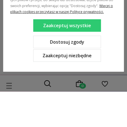
swoich preferencji, wybierając opcję "Dostosuj zgody".
Więcej o
MARKI
plikach cookies przeczytasz w naszej Polityce prywatności.
POPULARNE KATEGORIE
Zaakceptuj wszystkie
DOSTAWA:
Dostosuj zgody
Zaakceptuj niezbędne
Sklep internetowy Shoper Premium
Szablon Shoper Modern 3.0™
od GrowCommerce
Wybierz coś dla siebie z naszej aktualnej oferty lub zaloguj się,
aby przywrócić dodane produkty do listy z poprzedniej sesji.