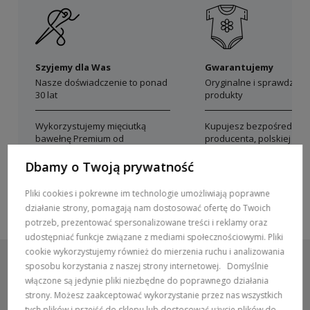
Szyjemy dla Was
Gwarantujemy
Nasze doświadczenie to ponad
Oryginalne i sprawdzon
30 lat
produkty
Wykorzystujemy mięciutką
Kupujesz bezpośrednio 
bawełnę Premium od
producenta, polskiej mar
polskich producentów
Dolce Sonno
Dbamy o Twoją prywatność
Pliki cookies i pokrewne im technologie umożliwiają poprawne
działanie strony, pomagają nam dostosować ofertę do Twoich
potrzeb, prezentować spersonalizowane treści i reklamy oraz
udostępniać funkcje związane z mediami społecznościowymi. Pliki
cookie wykorzystujemy również do mierzenia ruchu i analizowania
sposobu korzystania z naszej strony internetowej.
Domyślnie
włączone są jedynie pliki niezbędne do poprawnego działania
strony. Możesz zaakceptować wykorzystanie przez nas wszystkich
POMOC / ZAMÓWIENIA
tych plików i przejść do sklepu lub dostosować użycie plików do