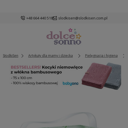
+48 664 440 518
slodkisen@slodkisen.com.pl
SłodkiSen
Artykuły dla mamy i dziecka
Pielęgnacja i higiena