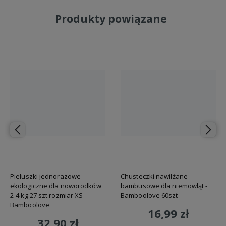
Produkty powiązane
Pieluszki jednorazowe
Chusteczki nawilżane
ekologiczne dla noworodków
bambusowe dla niemowląt -
2-4 kg 27 szt rozmiar XS -
Bamboolove 60szt
Bamboolove
16,99 zł
32,90 zł