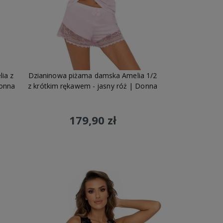
ia z
Dzianinowa piżama damska Amelia 1/2
Donna
z krótkim rękawem - jasny róż | Donna
179,90 zł
Do koszyka