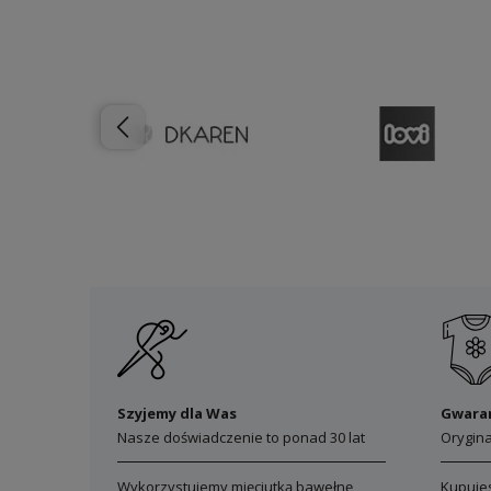
Szyjemy dla Was
Gwara
Nasze doświadczenie to ponad 30 lat
Orygin
Wykorzystujemy mięciutką bawełnę
Kupuje