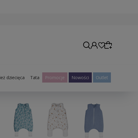
eż dziecięca
Tata
Promocje
Nowości
Outlet
Wybierz coś dla siebie z naszej aktualnej oferty
lub zaloguj się, aby przywrócić dodane produkty
do listy z poprzedniej sesji.