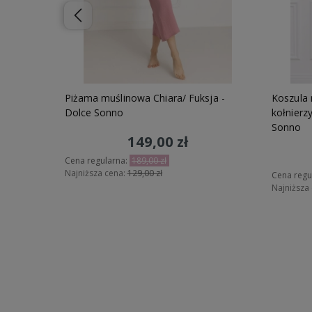
ce Róże
Piżama muślinowa Chiara/ Fuksja -
Koszula 
Dolce Sonno
kołnierz
Sonno
149,00 zł
Cena regularna:
189,00 zł
Najniższa cena:
129,00 zł
Cena regu
Najniższa
Do koszyka