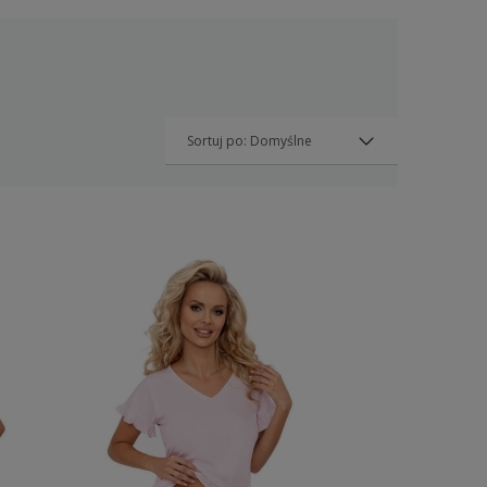
Przejdź do listy (wymagane logowanie)
 marką, szyjemy
Polscy Dostawcy
- wykorzystujemy
lni w Polsce
od
materiał produkowany w Polsce
bezpośrednio od naszych partnerów.