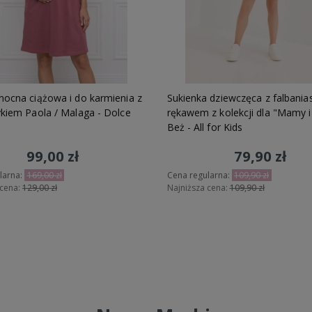
nocna ciążowa i do karmienia z
Sukienka dziewczęca z falbani
ykiem Paola / Malaga - Dolce
rękawem z kolekcji dla "Mamy i
Beż - All for Kids
99,00 zł
79,90 zł
larna:
169,00 zł
Cena regularna:
109,90 zł
 cena:
129,00 zł
Najniższa cena:
109,90 zł
Do koszyka
Do koszyka