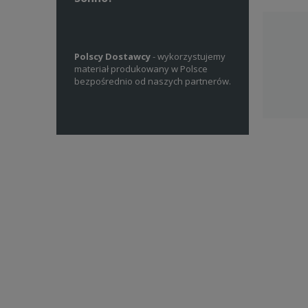
arką, szyjemy
Polscy Dostawcy
- wykorzystujemy
Własne Projekty
i w Polsce
od
materiał produkowany w Polsce
projektujemy wzo
bezpośrednio od naszych partnerów.
produktów dla nie
mam.