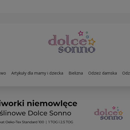
two
Artykuły dla mamy i dziecka
Bielizna
Odzież damska
Odzi