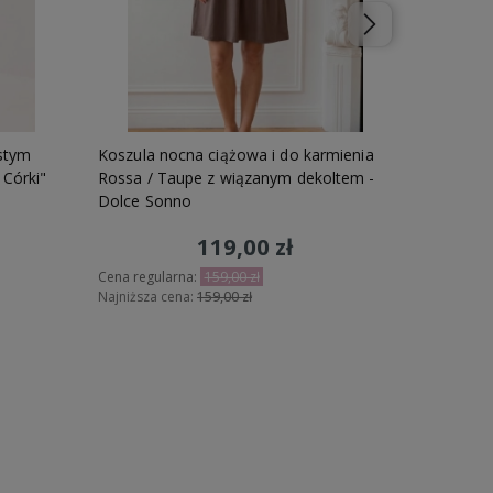
astym
Koszula nocna ciążowa i do karmienia
Dziewczę
 Córki"
Rossa / Taupe z wiązanym dekoltem -
Litery
Dolce Sonno
119,00 zł
Cena regu
Najniższa 
Cena regularna:
159,00 zł
Najniższa cena:
159,00 zł
Do koszyka