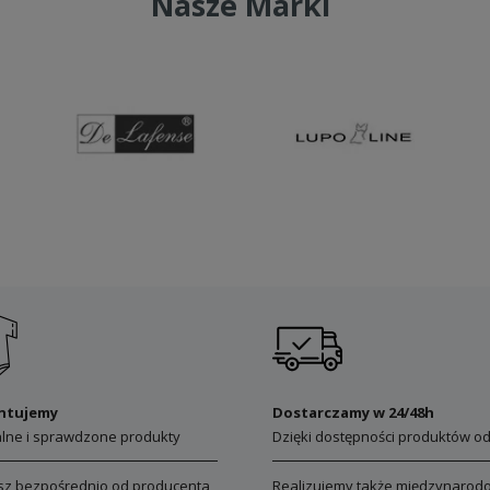
Nasze Marki
ntujemy
Dostarczamy w 24/48h
alne i sprawdzone produkty
Dzięki dostępności produktów od
sz bezpośrednio od producenta,
Realizujemy także międzynarod