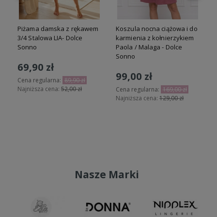
Piżama damska z rękawem
Koszula nocna ciążowa i do
3/4 Stalowa LIA- Dolce
karmienia z kołnierzykiem
Sonno
Paola / Malaga - Dolce
Sonno
69,90 zł
99,00 zł
Cena regularna:
89,90 zł
Najniższa cena:
52,00 zł
N
Cena regularna:
169,00 zł
Najniższa cena:
129,00 zł
Do koszyka
Do koszyka
Nasze Marki