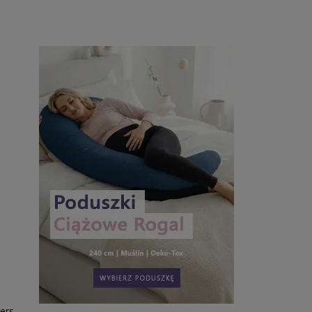
Do koszyka
ers -