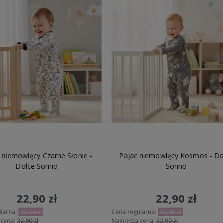
 niemowlęcy Czarne Słonie -
Pajac niemowlęcy Kosmos - Do
Dolce Sonno
Sonno
22,90 zł
22,90 zł
larna:
32,90 zł
Cena regularna:
32,90 zł
 cena:
32,90 zł
Najniższa cena:
32,90 zł