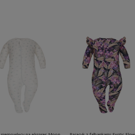
Do koszyka
Do koszyka
k niemowlęcy na ekspres Moon
Pajacyk z falbankami Exotic Flow