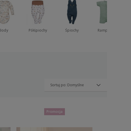
Przejdź do listy (wymagane logowanie)
Body
Półśpiochy
Śpiochy
Rampersy
Promocja