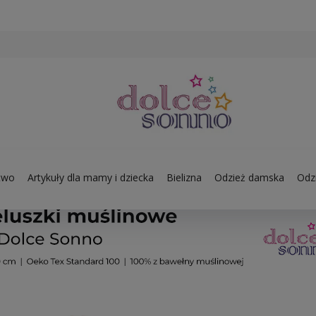
two
Artykuły dla mamy i dziecka
Bielizna
Odzież damska
Odzi