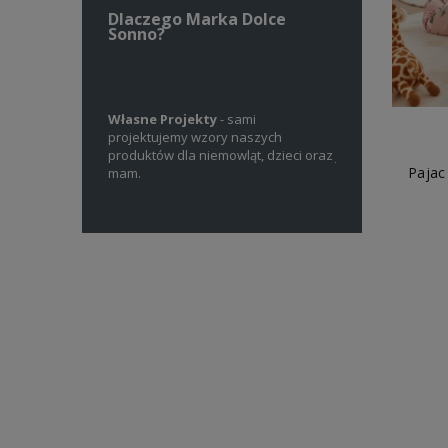
Dlaczego Marka Dolce
Sonno?
 wykorzystujemy
Własne Projekty
- sami
Materiały Premi
any w Polsce
projektujemy wzory naszych
certyfikowane mat
aszych partnerów.
produktów dla niemowląt, dzieci oraz
jakości, które spe
Pajac
mam.
wymagania.