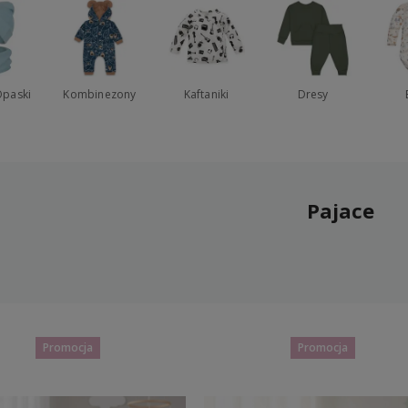
Opaski
Kombinezony
Kaftaniki
Dresy
Pajace
Promocja
Promocja