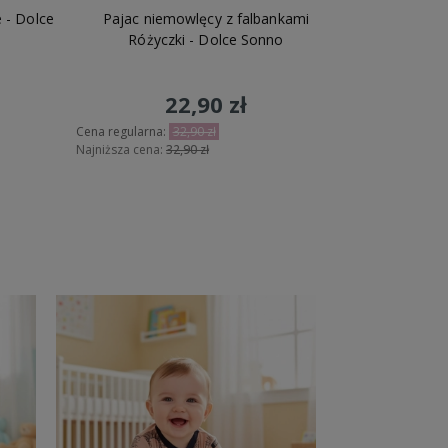
 - Dolce
Pajac niemowlęcy z falbankami
Różyczki - Dolce Sonno
22,90 zł
Cena regularna:
32,90 zł
Najniższa cena:
32,90 zł
Do koszyka