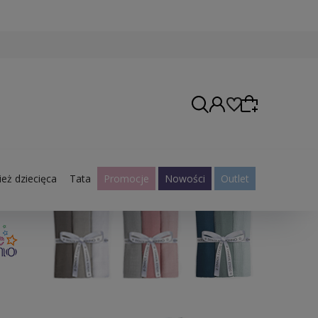
eż dziecięca
Tata
Promocje
Nowości
Outlet
Wybierz coś dla siebie z naszej aktualnej oferty
lub zaloguj się, aby przywrócić dodane produkty
do listy z poprzedniej sesji.