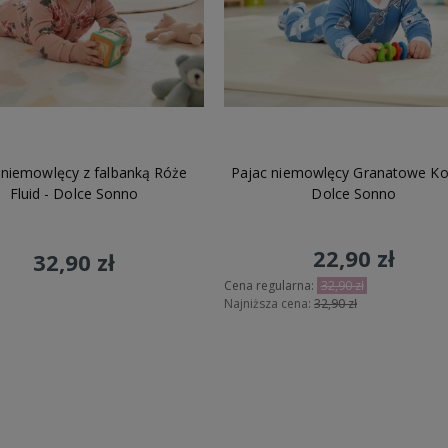
um
- wybieramy
Jesteśmy
polską marką, szyjemy
Polscy Dostawc
eriały najwyższej
we własnej szwalni w Polsce
od
materiał produk
łniają nasze
ponad 30 lat.
bezpośrednio od
 niemowlęcy z falbanką Róże
Pajac niemowlęcy Granatowe Ko
Fluid - Dolce Sonno
Dolce Sonno
22,90 zł
32,90 zł
Cena regularna:
32,90 zł
Najniższa cena:
32,90 zł
Do koszyka
Do koszyka