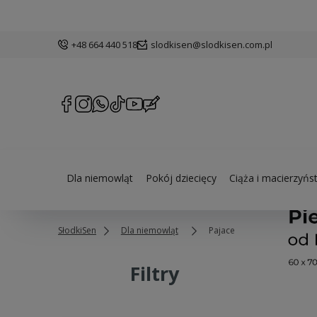
+48 664 440 518
slodkisen@slodkisen.com.pl
Dla niemowląt
Pokój dziecięcy
Ciąża i macierzyńs
SłodkiSen
Dla niemowląt
Pajace
Filtry