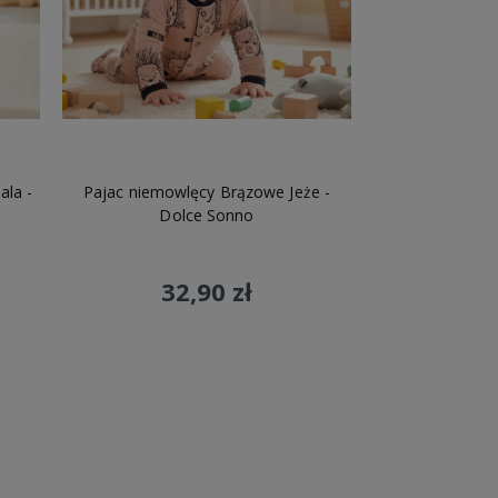
y
- wykorzystujemy
owany w Polsce
 naszych partnerów.
ala -
Pajac niemowlęcy Brązowe Jeże -
Dolce Sonno
32,90 zł
Do koszyka