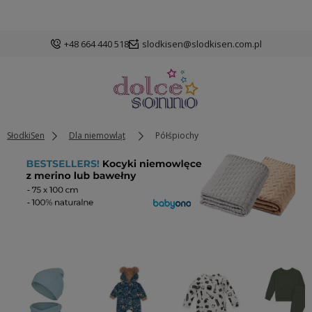
+48 664 440 518
slodkisen@slodkisen.com.pl
SłodkiSen
Dla niemowląt
Półśpiochy