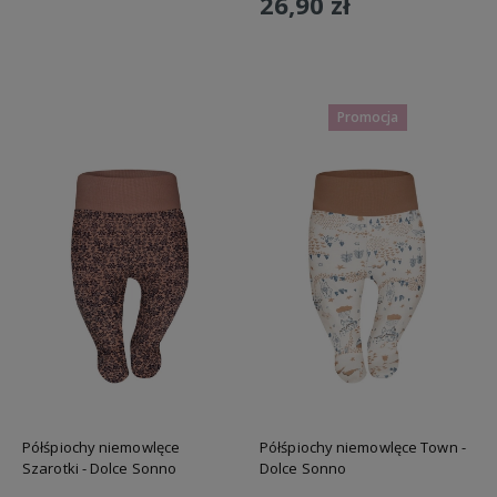
26,90 zł
Do koszyka
Promocja
Półśpiochy niemowlęce
Półśpiochy niemowlęce Town -
Szarotki - Dolce Sonno
Dolce Sonno