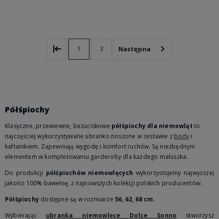
Do koszyka
1
2
Półśpiochy
Klasyczne, przewiewne, bezuciskowe
półśpiochy dla niemowląt
to
najczęściej wykorzystywane ubranko noszone w zestawie z
body
i
kaftanikiem. Zapewniają wygodę i komfort ruchów. Są niezbędnym
elementem w kompletowaniu garderoby dla każdego maluszka.
Do produkcji
półśpiochów niemowlęcych
wykorzystujemy najwyższej
jakości 100% bawełnę, z najnowszych kolekcji polskich producentów.
Półśpiochy
dostępne są w rozmiarze
56, 62, 68 cm
.
Wybierając
ubranka niemowlęce Dolce Sonno
stworzysz