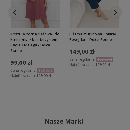
Koszula nocna ciążowa i do
Piżama muślinowa Chiara/
karmienia z kołnierzykiem
Posejdon - Dolce Sonno
Paola / Malaga - Dolce
149,00 zł
Sonno
Cena regularna:
189,00 zł
99,00 zł
Najniższa cena:
129,00 zł
N
Cena regularna:
169,00 zł
Najniższa cena:
129,00 zł
Do koszyka
Do koszyka
Nasze Marki