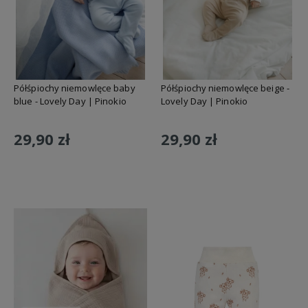
Półśpiochy niemowlęce baby
Półśpiochy niemowlęce beige -
blue - Lovely Day | Pinokio
Lovely Day | Pinokio
29,90 zł
29,90 zł
Do koszyka
Do koszyka