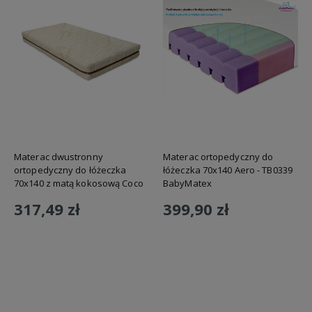
Materac dwustronny
Materac ortopedyczny do
ortopedyczny do łóżeczka
łóżeczka 70x140 Aero - TB0339
70x140 z matą kokosową Coco
BabyMatex
Hemp - TB0437 BabyMatex
317,49 zł
399,90 zł
Do koszyka
Do koszyka