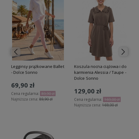
m
Legginsy prążkowane Ballet
Koszula nocna ciążowa i do
- Dolce Sonno
karmienia Alessia / Taupe -
Dolce Sonno
69,90 zł
129,00 zł
Cena regularna:
89,90 zł
Najniższa cena:
89,90 zł
Cena regularna:
169,00 zł
Najniższa cena:
169,00 zł
Do koszyka
Do koszyka