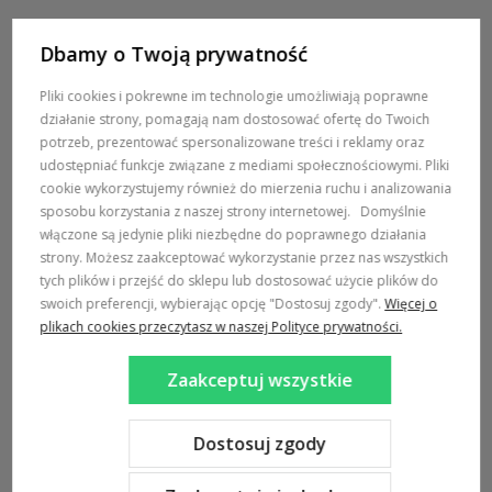
Dbamy o Twoją prywatność
POMOC / ZAMÓWIENIA
Pliki cookies i pokrewne im technologie umożliwiają poprawne
działanie strony, pomagają nam dostosować ofertę do Twoich
MARKI
potrzeb, prezentować spersonalizowane treści i reklamy oraz
udostępniać funkcje związane z mediami społecznościowymi. Pliki
POPULARNE KATEGORIE
cookie wykorzystujemy również do mierzenia ruchu i analizowania
sposobu korzystania z naszej strony internetowej.
Domyślnie
włączone są jedynie pliki niezbędne do poprawnego działania
DOSTAWA:
strony. Możesz zaakceptować wykorzystanie przez nas wszystkich
tych plików i przejść do sklepu lub dostosować użycie plików do
swoich preferencji, wybierając opcję "Dostosuj zgody".
Więcej o
plikach cookies przeczytasz w naszej Polityce prywatności.
Zaakceptuj wszystkie
Sklep internetowy Shoper Premium
Szablon Shoper Modern 3.0™
od GrowCommerce
Dostosuj zgody