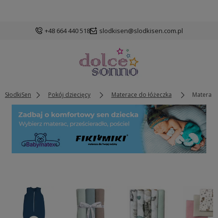
+48 664 440 518
slodkisen@slodkisen.com.pl
SłodkiSen
Pokój dziecięcy
Materace do łóżeczka
Materace