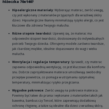
łóżeczka 70x140?
Hipoalergiczne materiały
: Wybierając materac, zwróć uwagę,
czy jest wykonany z materiałów przyjaznych dla wrażliwej skóry
dzieci. Hipoalergiczne tkaniny minimalizują ryzyko alergii, co jest
kluczowe dla zdrowia Twojego malucha.
Różne stopnie twardości
: Upewnij się, że materac ma
odpowiedni stopień twardości, dostosowany do indywidualnych
potrzeb Twojego dziecka. Oferujemy modele zarówno twardsze,
jak i bardziej miękkie, idealnie dopasowane do wagi i wieku
malucha.
Wentylacja i regulacja temperatury
: Sprawdź, czy materac
zapewnia odpowiednią wentylację, co jest kluczowe dla komfortu
snu. Dobrze zaprojektowane materace umożliwiają swobodny
przepływ powietrza, co pomaga w utrzymaniu optymalnej
temperatury, minimalizując ryzyko przegrzania.
Wygodne pokrowce
: Zwróć uwagę na pokrowce materaca.
Powinny być łatwe do prania i wykonane z materiałów takich jak
bawełna, bambus czy Tencel, które zapewniają dodatkową
ochronę i higienę, a także są idealne dla dzieci z wrażliwą skórą.