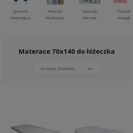
Śpiworki
Pieluszki
Pieluszki
Pieluszki
niemowlęce
Muślinowe
tetrowe
ulewajki
Materace 70x140 do łóżeczka