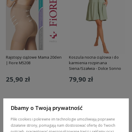
Rajstopy ciążowe Mama 20den
Koszula nocna ciążowa i do
| Fiore M5208
karmienia rozpinana
Siena/Szałwia - Dolce Sonno
25,90 zł
79,90 zł
Do koszyka
Do koszyka
Dbamy o Twoją prywatność
Pliki cookies i pokrewne im technologie umożliwiają poprawne
działanie strony, pomagają nam dostosować ofertę do Twoich
potrzeb, prezentować spersonalizowane treści i reklamy oraz