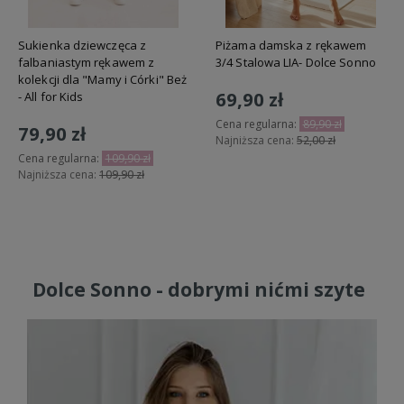
Sukienka dziewczęca z
Piżama damska z rękawem
falbaniastym rękawem z
3/4 Stalowa LIA- Dolce Sonno
kolekcji dla "Mamy i Córki" Beż
69,90 zł
- All for Kids
Cena regularna:
89,90 zł
79,90 zł
Najniższa cena:
52,00 zł
Cena regularna:
109,90 zł
Najniższa cena:
109,90 zł
Do koszyka
Do koszyka
Dolce Sonno - dobrymi nićmi szyte