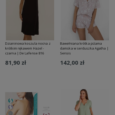
Dzianinowa koszula nocna z
Bawełniana krótka piżama
krótkim rękawem Hazel -
damska w serduszka Agatha |
czarna | De Lafense 816
Sensis
81,90 zł
142,00 zł
Do koszyka
Do koszyka