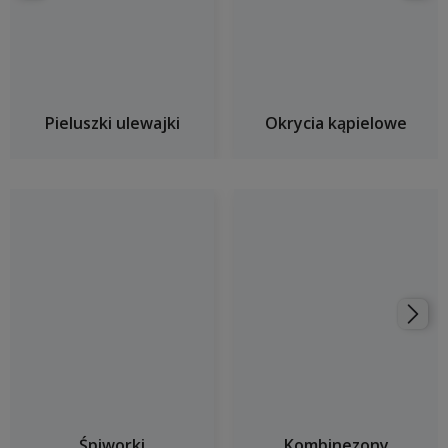
Pieluszki ulewajki
Okrycia kąpielowe
Śpiworki
Kombinezony