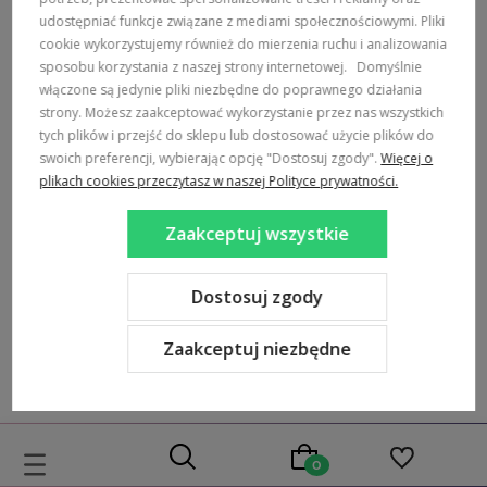
udostępniać funkcje związane z mediami społecznościowymi. Pliki
cookie wykorzystujemy również do mierzenia ruchu i analizowania
sposobu korzystania z naszej strony internetowej.
Domyślnie
włączone są jedynie pliki niezbędne do poprawnego działania
strony. Możesz zaakceptować wykorzystanie przez nas wszystkich
tych plików i przejść do sklepu lub dostosować użycie plików do
swoich preferencji, wybierając opcję "Dostosuj zgody".
Więcej o
plikach cookies przeczytasz w naszej Polityce prywatności.
Zaakceptuj wszystkie
Bawełniana bluzka dziecięca z
Letni Rampers na napy Orange
długim rękawem czerwona z
- Fruit & Sun Pinokio
motylem - Imagine | Pinokio
Dostosuj zgody
47,90 zł
59,99 zł
Zaakceptuj niezbędne
Do koszyka
Do koszyka