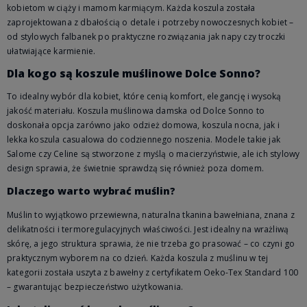
kobietom w ciąży i mamom karmiącym. Każda koszula została
zaprojektowana z dbałością o detale i potrzeby nowoczesnych kobiet –
od stylowych falbanek po praktyczne rozwiązania jak napy czy troczki
ułatwiające karmienie.
Dla kogo są koszule muślinowe Dolce Sonno?
To idealny wybór dla kobiet, które cenią komfort, elegancję i wysoką
jakość materiału. Koszula muślinowa damska od Dolce Sonno to
doskonała opcja zarówno jako odzież domowa, koszula nocna, jak i
lekka koszula casualowa do codziennego noszenia. Modele takie jak
Salome czy Celine są stworzone z myślą o macierzyństwie, ale ich stylowy
design sprawia, że świetnie sprawdzą się również poza domem.
Dlaczego warto wybrać muślin?
Muślin to wyjątkowo przewiewna, naturalna tkanina bawełniana, znana z
delikatności i termoregulacyjnych właściwości. Jest idealny na wrażliwą
skórę, a jego struktura sprawia, że nie trzeba go prasować – co czyni go
praktycznym wyborem na co dzień. Każda koszula z muślinu w tej
kategorii została uszyta z bawełny z certyfikatem Oeko-Tex Standard 100
– gwarantując bezpieczeństwo użytkowania.