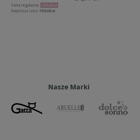
N
Cena regularna:
159,00 zł
Najniższa cena:
159,00 zł
Do koszyka
Do koszyka
Nasze Marki