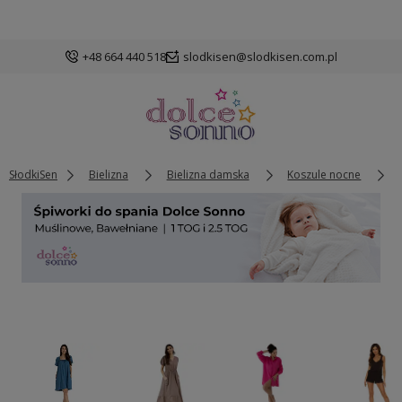
+48 664 440 518
slodkisen@slodkisen.com.pl
SłodkiSen
Bielizna
Bielizna damska
Koszule nocne