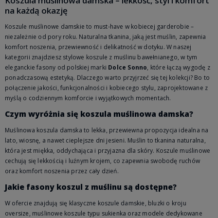
Koszula muślinowa damska – lekkość, styl i komfort
na każdą okazję
Koszule muślinowe damskie to must-have w kobiecej garderobie –
niezależnie od pory roku. Naturalna tkanina, jaką jest muślin, zapewnia
komfort noszenia, przewiewność i delikatność w dotyku. W naszej
kategorii znajdziesz stylowe koszule z muślinu bawełnianego, w tym
eleganckie fasony od polskiej marki
Dolce Sonno
, które łączą wygodę z
ponadczasową estetyką. Dlaczego warto przyjrzeć się tej kolekcji? Bo to
połączenie jakości, funkcjonalności i kobiecego stylu, zaprojektowane z
myślą o codziennym komforcie i wyjątkowych momentach.
Czym wyróżnia się koszula muślinowa damska?
Muślinowa koszula damska to lekka, przewiewna propozycja idealna na
lato, wiosnę, a nawet cieplejsze dni jesieni. Muślin to tkanina naturalna,
która jest miękka, oddychająca i przyjazna dla skóry. Koszule muślinowe
cechują się lekkością i luźnym krojem, co zapewnia swobodę ruchów
oraz komfort noszenia przez cały dzień.
Jakie fasony koszul z muślinu są dostępne?
W ofercie znajdują się klasyczne koszule damskie, bluzki o kroju
oversize, muślinowe koszule typu sukienka oraz modele dedykowane