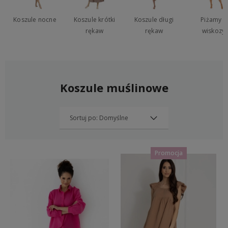
Koszule nocne
Koszule krótki
Koszule długi
Piżamy z
rękaw
rękaw
wiskozy
Koszule muślinowe
Promocja