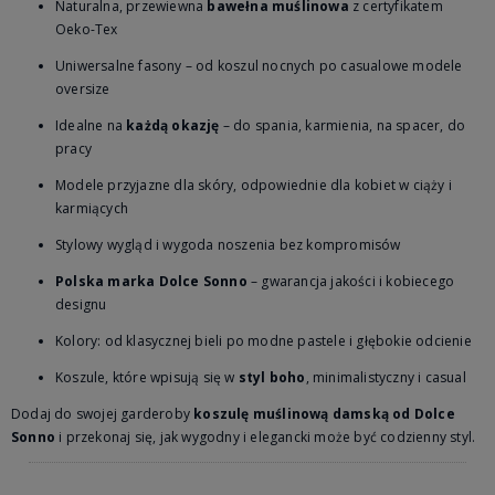
Naturalna, przewiewna
bawełna muślinowa
z certyfikatem
Oeko-Tex
Uniwersalne fasony – od koszul nocnych po casualowe modele
oversize
Idealne na
każdą okazję
– do spania, karmienia, na spacer, do
pracy
Modele przyjazne dla skóry, odpowiednie dla kobiet w ciąży i
karmiących
Stylowy wygląd i wygoda noszenia bez kompromisów
Polska marka Dolce Sonno
– gwarancja jakości i kobiecego
designu
Kolory: od klasycznej bieli po modne pastele i głębokie odcienie
Koszule, które wpisują się w
styl boho
, minimalistyczny i casual
Dodaj do swojej garderoby
koszulę muślinową damską od Dolce
Sonno
i przekonaj się, jak wygodny i elegancki może być codzienny styl.