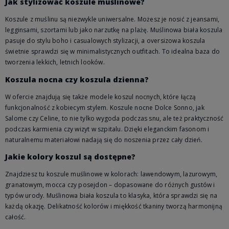
Jak stylizować koszule muślinowe?
Koszule z muślinu są niezwykle uniwersalne. Możesz je nosić z jeansami,
legginsami, szortami lub jako narzutkę na plażę. Muślinowa biała koszula
pasuje do stylu boho i casualowych stylizacji, a oversizowa koszula
świetnie sprawdzi się w minimalistycznych outfitach. To idealna baza do
tworzenia lekkich, letnich looków.
Koszula nocna czy koszula dzienna?
W ofercie znajdują się także modele koszul nocnych, które łączą
funkcjonalność z kobiecym stylem. Koszule nocne Dolce Sonno, jak
Salome czy Celine, to nie tylko wygoda podczas snu, ale też praktyczność
podczas karmienia czy wizyt w szpitalu. Dzięki eleganckim fasonom i
naturalnemu materiałowi nadają się do noszenia przez cały dzień.
Jakie kolory koszul są dostępne?
Znajdziesz tu koszule muślinowe w kolorach: lawendowym, lazurowym,
granatowym, mocca czy posejdon – dopasowane do różnych gustów i
typów urody. Muślinowa biała koszula to klasyka, która sprawdzi się na
każdą okazję. Delikatność kolorów i miękkość tkaniny tworzą harmonijną
całość.