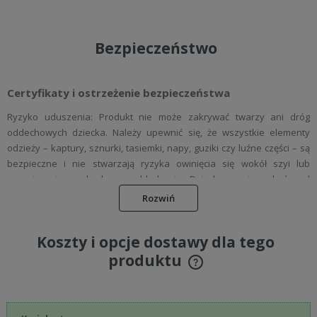
Bezpieczeństwo
Certyfikaty i ostrzeżenie bezpieczeństwa
Ryzyko uduszenia: Produkt nie może zakrywać twarzy ani dróg
oddechowych dziecka. Należy upewnić się, że wszystkie elementy
odzieży – kaptury, sznurki, tasiemki, napy, guziki czy luźne części – są
bezpieczne i nie stwarzają ryzyka owinięcia się wokół szyi lub
ograniczenia swobodnego oddychania. Dziecko powinno być pod
stałym nadzorem podczas korzystania z odzieży. Wszelkie luźne
Rozwiń
elementy opakowania, folie, etykiety i tasiemki należy natychmiast
usunąć, aby uniknąć zagrożenia uduszenia.
Koszty i opcje dostawy dla tego
Ryzyko alergii: Nasza odzież wykonana jest z materiałów
produktu
posiadających certyfikat Oeko-Tex Standard 100, co potwierdza jej
Cena nie zawiera ewentualnych kosztów płatności
bezpieczeństwo dla delikatnej skóry dzieci i niemowląt. Przed
pierwszym użyciem wyprać wyrób, aby usunąć ewentualne
pozostałości produkcyjne. Stosować łagodne detergenty