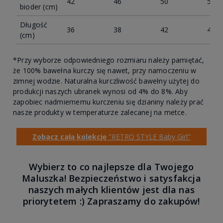
42
46
50
52
bioder (cm)
Długość
36
38
42
46
(cm)
*Przy wyborze odpowiedniego rozmiaru należy pamiętać,
że 100% bawełna kurczy się nawet, przy namoczeniu w
zimnej wodzie. Naturalna kurczliwość bawełny użytej do
produkcji naszych ubranek wynosi od 4% do 8%. Aby
zapobiec nadmiernemu kurczeniu się dzianiny należy prać
nasze produkty w temperaturze zalecanej na metce.
Zobacz całą kolekcję
"RETRO STYLE Baby Girl"
Wybierz to co najlepsze dla Twojego
Maluszka! Bezpieczeństwo i satysfakcja
naszych małych klientów jest dla nas
priorytetem :) Zapraszamy do zakupów!