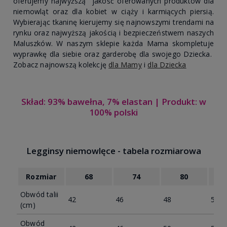
oferujemy najwyższą jakość oferowanych produktów dla
niemowląt oraz dla kobiet w ciąży i karmiących piersią.
Wybierając tkaninę kierujemy się najnowszymi trendami na
rynku oraz najwyższą jakością i bezpieczeństwem naszych
Maluszków. W naszym sklepie każda Mama skompletuje
wyprawkę dla siebie oraz garderobę dla swojego Dziecka.
Zobacz najnowszą kolekcję
dla Mamy
i
dla Dziecka
Skład: 93% bawełna, 7% elastan | Produkt: w
100% polski
Legginsy niemowlęce - tabela rozmiarowa
Rozmiar
68
74
80
Obwód talii
42
46
48
50
(cm)
Obwód