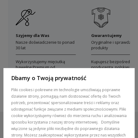
Szyjemy dla Was
Gwarantujemy
Nasze doświadczenie to ponad
Oryginalne i sprawdzon
30 lat
produkty
Wykorzystujemy mięciutką
Kupujesz bezpośrednio 
bawełnę Premium od
producenta, polskiej mar
polskich producentów
Dolce Sonno
Dbamy o Twoją prywatność
Pliki cookies i pokrewne im technologie umożliwiają poprawne
działanie strony, pomagają nam dostosować ofertę do Twoich
potrzeb, prezentować spersonalizowane treści i reklamy oraz
udostępniać funkcje związane z mediami społecznościowymi. Pliki
cookie wykorzystujemy również do mierzenia ruchu i analizowania
sposobu korzystania z naszej strony internetowej.
Domyślnie
włączone są jedynie pliki niezbędne do poprawnego działania
strony. Możesz zaakceptować wykorzystanie przez nas wszystkich