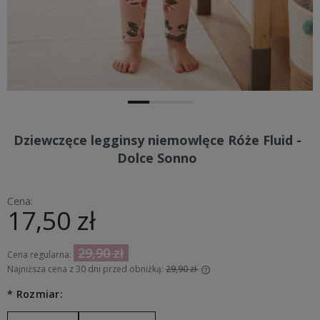
Dziewczęce legginsy niemowlęce Róże Fluid -
Dolce Sonno
Cena:
17,50 zł
29,90 zł
Cena regularna:
Najniższa cena z 30 dni przed obniżką:
29,90 zł
Jeżeli produkt jest sprzedawany krócej niż 30 dni, wyświetlana
*
Rozmiar:
jest najniższa cena od momentu, kiedy produkt pojawił się w
sprzedaży.