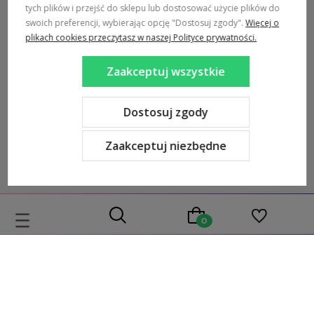
POMOC / ZAMÓWIENIA
tych plików i przejść do sklepu lub dostosować użycie plików do
swoich preferencji, wybierając opcję "Dostosuj zgody".
Więcej o
MARKI
plikach cookies przeczytasz w naszej Polityce prywatności.
POPULARNE KATEGORIE
Zaakceptuj wszystkie
DOSTAWA:
Dostosuj zgody
Zaakceptuj niezbędne
Sklep internetowy Shoper Premium
Szablon Shoper Modern 3.0™
od GrowCommerce
Wybierz coś dla siebie z naszej aktualnej oferty lub zaloguj się,
aby przywrócić dodane produkty do listy z poprzedniej sesji.