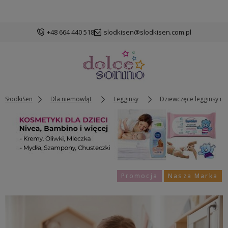
+48 664 440 518
slodkisen@slodkisen.com.pl
SłodkiSen
Dla niemowląt
Legginsy
Dziewczęce legginsy ni
Promocja
Nasza Marka