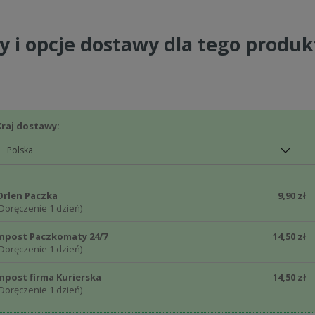
kowanie.
 w tym czapki należy dobierać odpowiednio do temperatury i miejsca uży
y i opcje dostawy dla tego produ
ych warstw w chłodne. Regularnie kontrolować komfort dziecka, dotykają
ia (zaczerwienienie, potliwość, przyspieszony oddech) lub wychłodzenia (
 i dziecięcą zgodnie z instrukcjami producenta, aby ograniczyć rozwój ro
em, aby zapobiec pleśni i nieprzyjemnym zapachom. Stosować łagodne
ści także między praniami, regularnie wietrząc lub strzepując w zależności
Kraj dostawy:
dzić, czy produkt nie wykazuje oznak uszkodzeń, takich jak dziury, prz
oznak zużycia lub zniszczenia – nie kontynuować użytkowania. Tylko 
Regularnie kontrolować stan wypełnień i materiałów, aby upewnić się, 
Orlen Paczka
9,90 zł
Doręczenie 1 dzień)
cych się na metce dotyczących prania, suszenia, prasowania i przecho
est łatwopalna – trzymać z dala od otwartego ognia, gorących powierzchni 
Inpost Paczkomaty 24/7
14,50 zł
Doręczenie 1 dzień)
Inpost firma Kurierska
14,50 zł
Doręczenie 1 dzień)