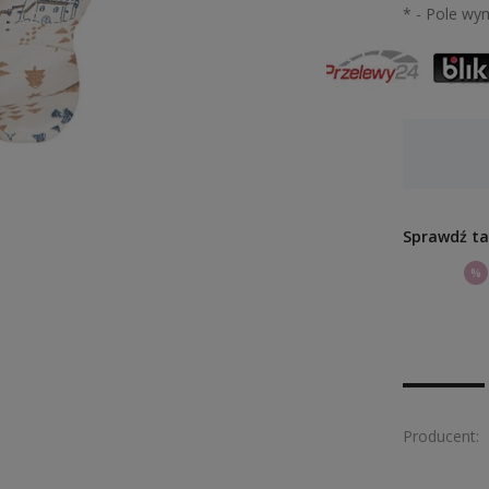
*
- Pole wy
Dostępność:
duża ilość
Sprawdź ta
%
Producent: