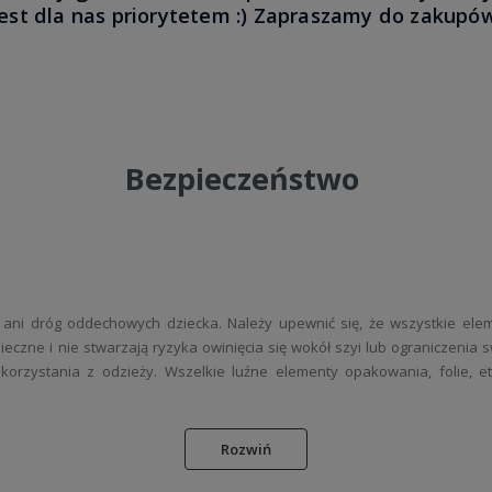
jest dla nas priorytetem :) Zapraszamy do zakupów
Bezpieczeństwo
ani dróg oddechowych dziecka. Należy upewnić się, że wszystkie elem
ezpieczne i nie stwarzają ryzyka owinięcia się wokół szyi lub ograniczen
zystania z odzieży. Wszelkie luźne elementy opakowania, folie, ety
 posiadających certyfikat Oeko-Tex Standard 100, co potwierdza jej bezpi
Rozwiń
wyprać wyrób, aby usunąć ewentualne pozostałości produkcyjne. Stos
 podrażniać skórę. W przypadku dzieci o szczególnie wrażliwej skórze