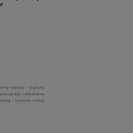
!
enty odzieży – kaptury,
ia swobodnego oddychania.
kiety i tasiemki należy
eczeństwo dla delikatnej
ować łagodne detergenty
 monitorować reakcję po