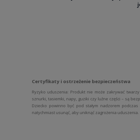
Certyfikaty i ostrzeżenie bezpieczeństwa
Ryzyko uduszenia: Produkt nie może zakrywać twarzy 
sznurki, tasiemki, napy, guziki czy luźne części – są b
Dziecko powinno być pod stałym nadzorem podczas kor
natychmiast usunąć, aby uniknąć zagrożenia uduszenia.
Ryzyko alergii: Nasza odzież wykonana jest z materiałów
skóry dzieci i niemowląt. Przed pierwszym użyciem 
przeznaczone dla niemowląt i unikać środków mogących