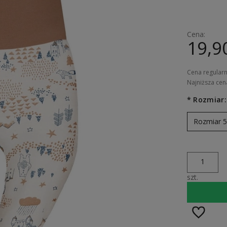
Cena:
19,90
Cena regular
Najniższa cen
*
Rozmiar:
Jeżeli pro
30 dni, wy
Rozmiar 
momentu, k
sprzedaży
szt.