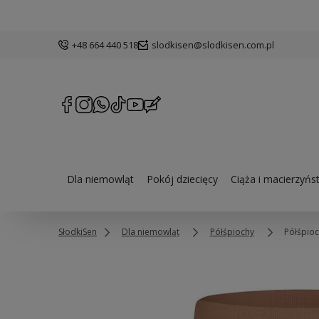
+48 664 440 518
slodkisen@slodkisen.com.pl
Dla niemowląt
Pokój dziecięcy
Ciąża i macierzyńs
SłodkiSen
Dla niemowląt
Półśpiochy
Półśpio