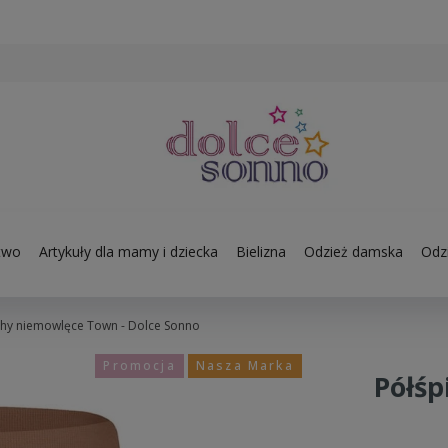
two
Artykuły dla mamy i dziecka
Bielizna
Odzież damska
Odzi
chy niemowlęce Town - Dolce Sonno
Promocja
Nasza Marka
Półśp