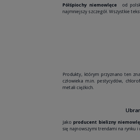
Półśpiochy niemowlęce
od polsk
najmniejszy szczegół. Wszystkie teks
Produkty, którym przyznano ten zn
człowieka m.in. pestycydów, chloro
metali ciężkich.
Ubran
Jako
producent bielizny niemowlę
się najnowszymi trendami na rynku 