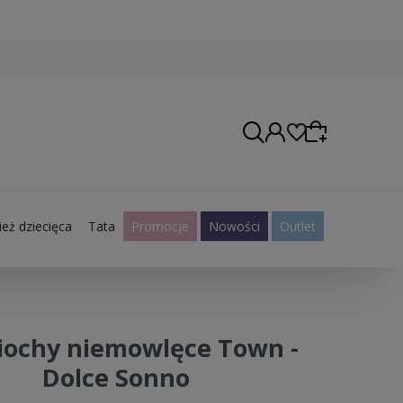
eż dziecięca
Tata
Promocje
Nowości
Outlet
Wybierz coś dla siebie z naszej aktualnej oferty
lub zaloguj się, aby przywrócić dodane produkty
do listy z poprzedniej sesji.
iochy niemowlęce Town -
Dolce Sonno