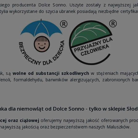
iego producenta Dolce Sonno. Uszyte zostały z najwyższej ja
tylia wykorzystane do szycia ubranek posiadają niezbędne certyfik
ak, są
wolne od substancji szkodliwych
w stężeniach mającyc
fenoli, formaldehydu, barwników alergizujących, zabronionych 
ka dla niemowląt od Dolce Sonno - tylko w sklepie Słod
cej oraz ciążowej
oferujemy najwyższą jakość oferowanych prod
i najwyższą jakością oraz bezpieczeństwem naszych Maluszków.