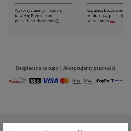
Wykorzystujemy mięciutką
Kupujesz bezpośrednio 
bawełnę Premium od
producenta, polskiej mar
polskich producentów
Dolce Sonno
Bezpieczne zakupy | Akceptujemy płatności