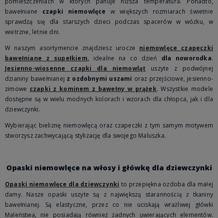
pomieszczeniach w których panuje niższa temperatura. Ponadto,
bawełniane
czapki niemowlęce
w większych rozmiarach świetnie
sprawdzą się dla starszych dzieci podczas spacerów w wózku, w
wietrzne, letnie dni.
W naszym asortymencie znajdziesz urocze
niemowlęce czapeczki
bawełniane z supełkiem
,
idealne na co dzień
dla noworodka
.
Jesienno-wiosenne czapki dla niemowląt
uszyte z podwójnej
dzianiny bawełnianej
z ozdobnymi uszami
oraz przejściowe, jesienno-
zimowe
czapki z kominem z bawełny w prążek
. Wszystkie modele
dostępne są w wielu modnych kolorach i wzorach dla chłopca, jak i dla
dziewczynki.
Wybierając bieliznę niemowlęcą oraz czapeczki z tym samym motywem
stworzysz zachwycającą stylizację dla swojego Maluszka.
Opaski niemowlęce na włosy i główkę dla dziewczynki
Opaski niemowlęce dla dziewczynki
to przepiękna ozdoba dla małej
damy. Nasze opaski uszyte są z największą starannością z tkaniny
bawełnianej. Są elastyczne, przez co nie uciskają wrażliwej główki
Maleństwa, nie posiadają również żadnych uwierających elementów.