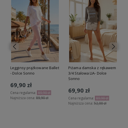
Legginsy prążkowane Ballet
Piżama damska z rękawem
- Dolce Sonno
3/4 Stalowa LIA- Dolce
Sonno
69,90 zł
69,90 zł
Cena regularna:
89,90 zł
Najniższa cena:
89,90 zł
N
Cena regularna:
89,90 zł
Najniższa cena:
52,00 zł
Do koszyka
Do koszyka