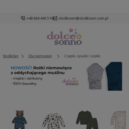
+48 664 440 518
slodkisen@slodkisen.com.pl
SłodkiSen
Dla niemowląt
Czapki, opaski i szaliki