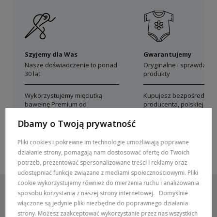
Szyjemy dla Was
Gwarantujemy
Nasze doświadczenie to ponad
Oryginalne i sprawdzon
30 lat
produkty
Wykorzystujemy mięciutką
Kupujesz bezpośrednio 
bawełnę Premium od
producenta, polskiej mar
polskich producentów
Dolce Sonno
Dbamy o Twoją prywatność
Pliki cookies i pokrewne im technologie umożliwiają poprawne
działanie strony, pomagają nam dostosować ofertę do Twoich
potrzeb, prezentować spersonalizowane treści i reklamy oraz
udostępniać funkcje związane z mediami społecznościowymi. Pliki
cookie wykorzystujemy również do mierzenia ruchu i analizowania
sposobu korzystania z naszej strony internetowej.
Domyślnie
włączone są jedynie pliki niezbędne do poprawnego działania
strony. Możesz zaakceptować wykorzystanie przez nas wszystkich
POMOC / ZAMÓWIENIA