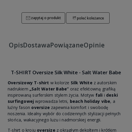
zapytaj o produkt
poleć koleżance
Opis
Dostawa
Powiązane
Opinie
T-SHIRT Oversize Silk White - Salt Water Babe
Oversizowy T-shirt
w kolorze
Silk White
z autorskim
nadrukiem
„Salt Water Babe”
oraz efektowną grafiką
inspirowaną surferskim stylem życia. Motyw
fali
i
deski
surfingowej
wprowadza letni,
beach holiday vibe
, a
luźny fason
oversize
zapewnia komfort i swobodę
noszenia. Idealny wybór do codziennych stylizacji pełnych
słońca, wakacyjnego luzu i nadmorskiej energii.
T-shirt o kroju
oversize
z okrągłym dekoltem i krótkim