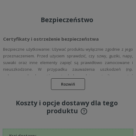
Bezpieczeństwo
Certyfikaty i ostrzeżenie bezpieczeństwa
Bezpieczne użytkowanie: Używać produktu wyłącznie zgodnie z jego
przeznaczeniem. Przed użyciem sprawdzić, czy szwy, guziki, napy,
suwaki oraz inne elementy zapięć są prawidłowo zamocowane i
nieuszkodzone. W przypadku zauważenia uszkodzeń (np.
poluzowanych elementów, ostrych krawędzi, przetarć) zaprzestać
użytkowania produktu.
Rozwiń
Dobór rozmiaru: Dobierać odzież damską w odpowiednim rozmiarze,
aby zapewniała swobodę ruchów i komfort podczas użytkowania.
Koszty i opcje dostawy dla tego
Unikać zbyt ciasnych produktów, które mogą powodować ucisk lub
produktu
dyskomfort.
Cena nie zawiera ewentualnych kosztów płatności
Materiał: Odzież wykonana jest z tkanin z certyfikatem Oeko-Tex
Standard 100, zapewniających bezpieczeństwo dla skóry wrażliwej i
minimalizujących ryzyko podrażnień. Elementy metalowe, napy i guziki
Kraj dostawy: