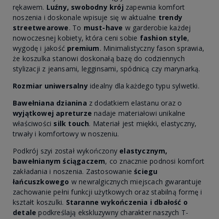
rękawem.
Luźny, swobodny krój
zapewnia komfort
noszenia i doskonale wpisuje się w aktualne
trendy
streetwearowe
. To
must-have
w garderobie każdej
nowoczesnej kobiety, która ceni sobie
fashion style
,
wygodę i jakość
premium
. Minimalistyczny fason sprawia,
że koszulka stanowi doskonałą bazę do codziennych
stylizacji z jeansami, legginsami, spódnicą czy marynarką.
Rozmiar uniwersalny
idealny dla każdego typu sylwetki.
Bawełniana dzianina
z dodatkiem elastanu oraz o
wyjątkowej apreturze
nadaje materiałowi unikalne
właściwości
silk touch
. Materiał jest miękki, elastyczny,
trwały i komfortowy w noszeniu.
Podkrój szyi został wykończony
elastycznym,
bawełnianym ściągaczem
, co znacznie podnosi komfort
zakładania i noszenia. Zastosowanie
ściegu
łańcuszkowego
w newralgicznych miejscach gwarantuje
zachowanie pełni funkcji użytkowych oraz stabilną formę i
kształt koszulki.
Staranne wykończenia i dbałość o
detale
podkreślają ekskluzywny charakter naszych T-