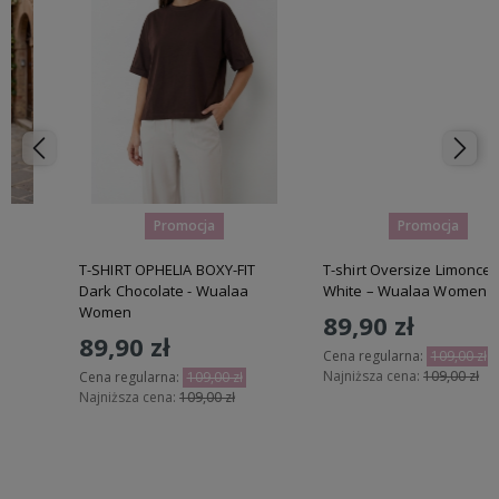
kier.sc@gmail.com
Promocja
Promocja
T-SHIRT OPHELIA BOXY-FIT
T-shirt Oversize Limoncello
Dark Chocolate - Wualaa
White – Wualaa Women
Women
89,90 zł
89,90 zł
Cena regularna:
109,00 zł
Najniższa cena:
109,00 zł
Cena regularna:
109,00 zł
Najniższa cena:
109,00 zł
Do koszyka
Do koszyka