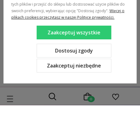
tych plików i przejść do sklepu lub dostosować użycie plików do
swoich preferencji, wybierając opcję "Dostosuj zgody".
Więcej o
MARKI
plikach cookies przeczytasz w naszej Polityce prywatności.
POPULARNE KATEGORIE
Zaakceptuj wszystkie
DOSTAWA:
Dostosuj zgody
Zaakceptuj niezbędne
Sklep internetowy Shoper Premium
Szablon Shoper Modern 3.0™
od GrowCommerce
Wybierz coś dla siebie z naszej aktualnej oferty lub zaloguj się,
aby przywrócić dodane produkty do listy z poprzedniej sesji.