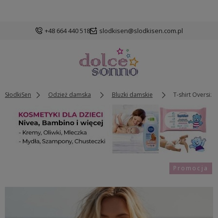
+48 664 440 518
slodkisen@slodkisen.com.pl
SłodkiSen
Odzież damska
Bluzki damskie
T-shirt Oversiz
Promocja