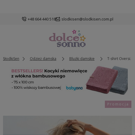
+48 664 440 518
slodkisen@slodkisen.com.pl
SłodkiSen
Odzież damska
Bluzki damskie
T-shirt Oversi
Promocja