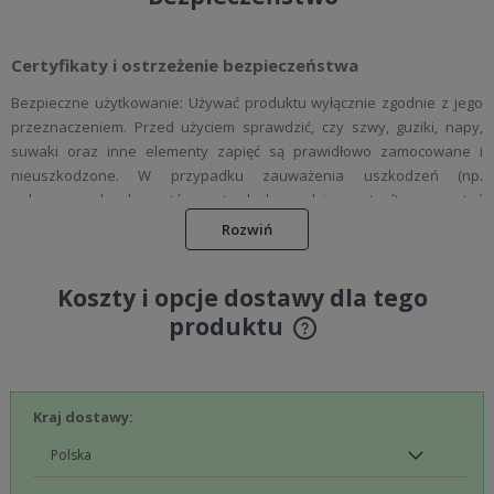
Certyfikaty i ostrzeżenie bezpieczeństwa
Bezpieczne użytkowanie: Używać produktu wyłącznie zgodnie z jego
przeznaczeniem. Przed użyciem sprawdzić, czy szwy, guziki, napy,
suwaki oraz inne elementy zapięć są prawidłowo zamocowane i
nieuszkodzone. W przypadku zauważenia uszkodzeń (np.
poluzowanych elementów, ostrych krawędzi, przetarć) zaprzestać
użytkowania produktu.
Rozwiń
Dobór rozmiaru: Dobierać odzież damską w odpowiednim rozmiarze,
aby zapewniała swobodę ruchów i komfort podczas użytkowania.
Koszty i opcje dostawy dla tego
Unikać zbyt ciasnych produktów, które mogą powodować ucisk lub
produktu
dyskomfort.
Cena nie zawiera ewentualnych kosztów płatności
Materiał: Odzież wykonana jest z tkanin z certyfikatem Oeko-Tex
Standard 100, zapewniających bezpieczeństwo dla skóry wrażliwej i
minimalizujących ryzyko podrażnień. Elementy metalowe, napy i guziki
Kraj dostawy:
nie zawierają niklu ani innych szkodliwych substancji, co zmniejsza
ryzyko alergii kontaktowej. W przypadku wystąpienia podrażnień lub
reakcji alergicznej należy niezwłocznie przerwać użytkowanie i w razie