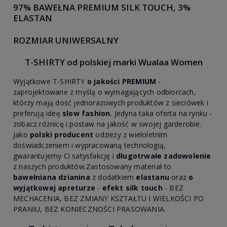
97% BAWEŁNA PREMIUM SILK TOUCH, 3%
ELASTAN
ROZMIAR UNIWERSALNY
T-SHIRTY od polskiej marki Wualaa Women
Wyjątkowe T-SHIRTY
o jakości PREMIUM
-
zaprojektowane z myślą o wymagających odbiorcach,
którzy mają dość jednorazowych produktów z sieciówek i
preferują ideę
slow fashion.
Jedyna taka oferta na rynku -
zobacz różnicę i postaw na jakość w swojej garderobie.
Jako
polski producent
odzieży z wieloletnim
doświadczeniem i wypracowaną technologią,
gwarantujemy Ci satysfakcję i
długotrwałe zadowolenie
z naszych produktów.Zastosowany materiał to
bawełniana dzianina
z dodatkiem
elastanu
oraz
o
wyjątkowej apreturze
-
efekt silk touch
- BEZ
MECHACENIA, BEZ ZMIANY KSZTAŁTU I WIELKOŚCI PO
PRANIU, BEZ KONIECZNOŚCI PRASOWANIA.