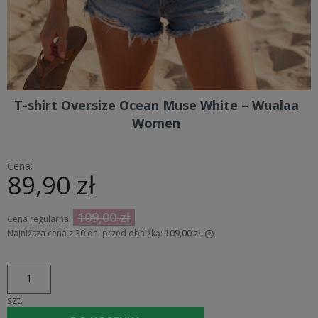
T-shirt Oversize Ocean Muse White – Wualaa
Women
Cena:
89,90 zł
109,00 zł
Cena regularna:
Najniższa cena z 30 dni przed obniżką:
109,00 zł
Jeżeli produkt jest sprzedawany krócej niż 30 dni, wyświetlana
jest najniższa cena od momentu, kiedy produkt pojawił się w
sprzedaży.
szt.