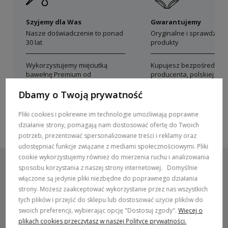
Szyjemy dla Was
Gwarantujemy
Nasze doświadczenie to ponad
Oryginalne i sprawdzon
30 lat
produkty
Wykorzystujemy mięciutką
Kupujesz bezpośrednio 
bawełnę Premium od
producenta, polskiej mar
polskich producentów
Dolce Sonno
Dbamy o Twoją prywatność
Pliki cookies i pokrewne im technologie umożliwiają poprawne
działanie strony, pomagają nam dostosować ofertę do Twoich
potrzeb, prezentować spersonalizowane treści i reklamy oraz
udostępniać funkcje związane z mediami społecznościowymi. Pliki
cookie wykorzystujemy również do mierzenia ruchu i analizowania
sposobu korzystania z naszej strony internetowej.
Domyślnie
włączone są jedynie pliki niezbędne do poprawnego działania
strony. Możesz zaakceptować wykorzystanie przez nas wszystkich
POMOC / ZAMÓWIENIA
tych plików i przejść do sklepu lub dostosować użycie plików do
swoich preferencji, wybierając opcję "Dostosuj zgody".
Więcej o
MARKI
plikach cookies przeczytasz w naszej Polityce prywatności.