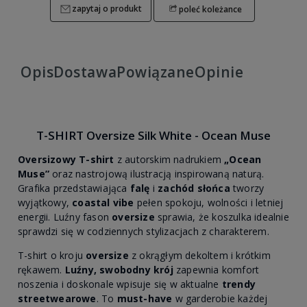
zapytaj o produkt
poleć koleżance
Opis
Dostawa
Powiązane
Opinie
T-SHIRT Oversize Silk White - Ocean Muse
Oversizowy T-shirt
z autorskim nadrukiem
„Ocean
Muse”
oraz nastrojową ilustracją inspirowaną naturą.
Grafika przedstawiająca
falę
i
zachód słońca
tworzy
wyjątkowy,
coastal vibe
pełen spokoju, wolności i letniej
energii. Luźny fason
oversize
sprawia, że koszulka idealnie
sprawdzi się w codziennych stylizacjach z charakterem.
T-shirt o kroju
oversize
z okrągłym dekoltem i krótkim
rękawem.
Luźny, swobodny krój
zapewnia komfort
noszenia i doskonale wpisuje się w aktualne
trendy
streetwearowe
. To
must-have
w garderobie każdej