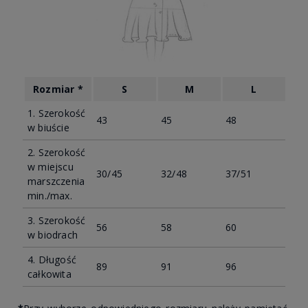
Rozmiar *
S
M
L
1. Szerokość
43
45
48
w biuście
2. Szerokość
w miejscu
30/45
32/48
37/51
marszczenia
min./max.
3. Szerokość
56
58
60
w biodrach
4. Długość
89
91
96
całkowita