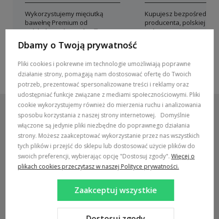
Wykorzystujemy mięciutką
Kupujesz bezpośrednio 
bawełnę Premium od
producenta, polskiej mar
polskich producentów
Dolce Sonno
Dbamy o Twoją prywatność
Pliki cookies i pokrewne im technologie umożliwiają poprawne
działanie strony, pomagają nam dostosować ofertę do Twoich
potrzeb, prezentować spersonalizowane treści i reklamy oraz
udostępniać funkcje związane z mediami społecznościowymi. Pliki
cookie wykorzystujemy również do mierzenia ruchu i analizowania
sposobu korzystania z naszej strony internetowej.
Domyślnie
włączone są jedynie pliki niezbędne do poprawnego działania
strony. Możesz zaakceptować wykorzystanie przez nas wszystkich
POMOC / ZAMÓWIENIA
tych plików i przejść do sklepu lub dostosować użycie plików do
swoich preferencji, wybierając opcję "Dostosuj zgody".
Więcej o
MARKI
plikach cookies przeczytasz w naszej Polityce prywatności.
POPULARNE KATEGORIE
Zaakceptuj wszystkie
DOSTAWA:
Dostosuj zgody