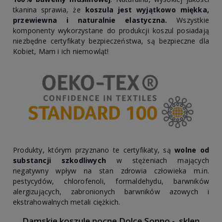
tkanina sprawia, że
koszula jest wyjątkowo
miękka,
przewiewna
i naturalnie elastyczna.
Wszystkie
komponenty wykorzystane do produkcji koszul posiadają
niezbędne certyfikaty bezpieczeństwa, są bezpieczne dla
Kobiet, Mam i ich niemowląt!
Produkty, którym przyznano te certyfikaty, są
wolne od
substancji szkodliwych
w stężeniach mających
negatywny wpływ na stan zdrowia człowieka m.in.
pestycydów, chlorofenoli, formaldehydu, barwników
alergizujących, zabronionych barwników azowych i
ekstrahowalnych metali ciężkich.
Damskie koszule nocne Dolce Sonno - sklep