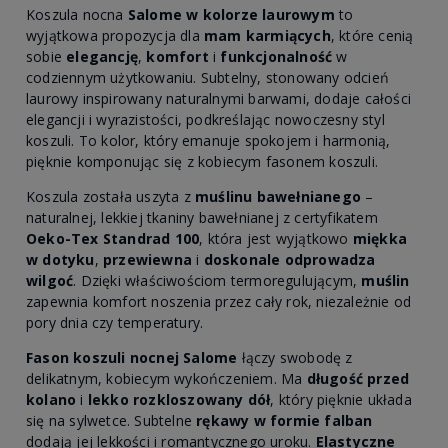
Koszula nocna
Salome w kolorze laurowym
to
wyjątkowa propozycja dla
mam karmiących
, które cenią
sobie
elegancję
,
komfort
i
funkcjonalność
w
codziennym użytkowaniu. Subtelny, stonowany odcień
laurowy inspirowany naturalnymi barwami, dodaje całości
elegancji i wyrazistości, podkreślając nowoczesny styl
koszuli. To kolor, który emanuje spokojem i harmonią,
pięknie komponując się z kobiecym fasonem koszuli.
Koszula została uszyta z
muślinu bawełnianego
–
naturalnej, lekkiej tkaniny bawełnianej z certyfikatem
Oeko-Tex Standrad 100
, która jest wyjątkowo
miękka
w dotyku
,
przewiewna
i
doskonale odprowadza
wilgoć
. Dzięki właściwościom termoregulującym,
muślin
zapewnia komfort noszenia przez cały rok, niezależnie od
pory dnia czy temperatury.
Fason koszuli nocnej Salome
łączy swobodę z
delikatnym, kobiecym wykończeniem. Ma
długość przed
kolano
i
lekko rozkloszowany dół
, który pięknie układa
się na sylwetce. Subtelne
rękawy w formie falban
dodają jej lekkości i romantycznego uroku.
Elastyczne