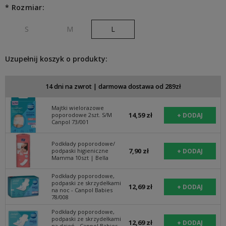
Jeżeli produkt jest sprzedawany krócej niż 30 dni, wyświetlana
*
Rozmiar:
jest najniższa cena od momentu, kiedy produkt pojawił się w
sprzedaży.
S
M
L
Uzupełnij koszyk o produkty:
14 dni na zwrot | darmowa dostawa od 289zł
Majtki wielorazowe
14,59 zł
poporodowe 2szt. S/M
Canpol 73/001
Podkłady poporodowe/
7,90 zł
podpaski higieniczne
Mamma 10szt | Bella
Podkłady poporodowe,
podpaski ze skrzydełkami
12,69 zł
na noc - Canpol Babies
78/008
Podkłady poporodowe,
podpaski ze skrzydełkami
12,69 zł
na dzień - Canpol Babies