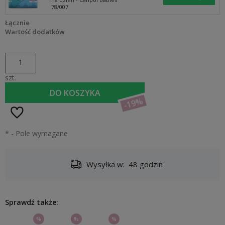
78/007
Łącznie
Wartość dodatków
szt.
DO KOSZYKA
-19%
*
- Pole wymagane
Wysyłka w:
48 godzin
Sprawdź także:
%
%
%