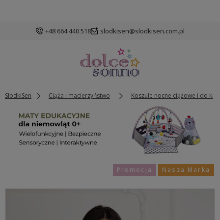
+48 664 440 518
slodkisen@slodkisen.com.pl
SłodkiSen
Ciąża i macierzyństwo
Koszule nocne ciążowe i do kar
Promocja
Nasza Marka