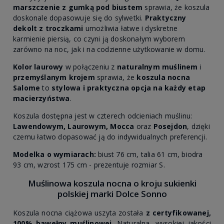
marszczenie z gumką pod biustem
sprawia, że koszula
doskonale dopasowuje się do sylwetki.
Praktyczny
dekolt z troczkami
umożliwia łatwe i dyskretne
karmienie piersią, co czyni ją doskonałym wyborem
zarówno na noc, jak i na codzienne użytkowanie w domu.
Kolor laurowy
w połączeniu z
naturalnym muślinem
i
przemyślanym krojem
sprawia, że
koszula nocna
Salome
to
stylowa i praktyczna opcja na każdy etap
macierzyństwa
.
Koszula dostępna jest w czterech odcieniach muślinu:
Lawendowym, Laurowym, Mocca
oraz
Posejdon
, dzięki
czemu łatwo dopasować ją do indywidualnych preferencji.
Modelka o wymiarach:
biust 76 cm, talia 61 cm, biodra
93 cm, wzrost 175 cm - prezentuje rozmiar S.
Muślinowa koszula nocna o kroju sukienki
polskiej marki Dolce Sonno
Koszula nocna ciążowa uszyta została
z certyfikowanej,
100% bawełny muślinowej
. Naturalna, wysokiej jakości