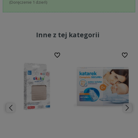
(Doręczenie 1 dzień)
Inne z tej kategorii
bionych
Do ulubionych
Do ulubi