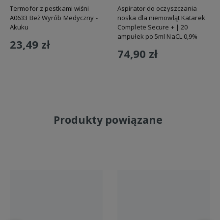
Termofor z pestkami wiśni
Aspirator do oczyszczania
A0633 Beż Wyrób Medyczny -
noska dla niemowląt Katarek
Akuku
Complete Secure + | 20
ampułek po 5ml NaCL 0,9%
23,49 zł
74,90 zł
Do koszyka
Do koszyka
Produkty powiązane