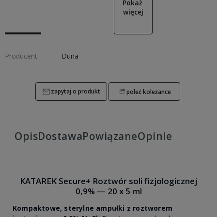
Pokaż 
więcej
Producent:
Duna
zapytaj o produkt
poleć koleżance
Opis
Dostawa
Powiązane
Opinie
KATAREK Secure+ Roztwór soli fizjologicznej
0,9% — 20 x 5 ml
Kompaktowe, sterylne ampułki z roztworem