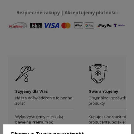
Bezpieczne zakupy | Akceptujemy płatności
Szyjemy dla Was
Gwarantujemy
Nasze doświadczenie to ponad
Oryginalne i sprawdzon
30 lat
produkty
Wykorzystujemy mięciutką
Kupujesz bezpośrednio 
bawełnę Premium od
producenta, polskiej mar
polskich producentów
Dolce Sonno