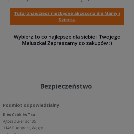
Tutaj znajdziesz niezbędne akcesoria dla Mamy i
Dziecka
Wybierz to co najlepsze dla siebie i Twojego
Maluszka! Zapraszamy do zakupów :)
Bezpieczeństwo
Podmiot odpowiedzialny
Illés Csók és Tsa
Ajtósi Dürer sor 35
1146 Budapest, Węgry