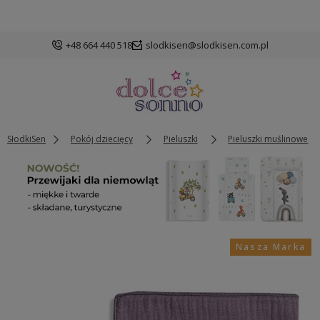
+48 664 440 518
slodkisen@slodkisen.com.pl
SłodkiSen
Pokój dziecięcy
Pieluszki
Pieluszki muślinowe
Nasza Marka