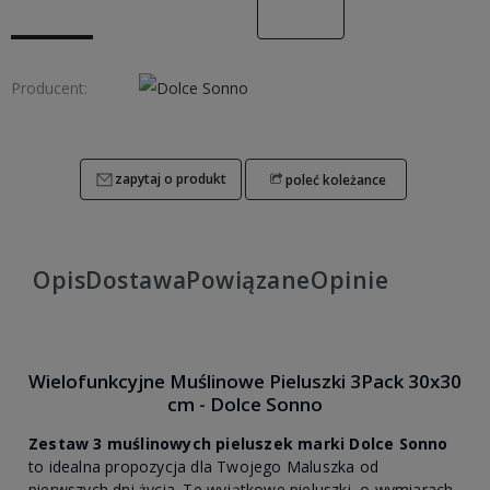
Producent:
zapytaj o produkt
poleć koleżance
Opis
Dostawa
Powiązane
Opinie
Wielofunkcyjne Muślinowe Pieluszki 3Pack 30x30
cm - Dolce Sonno
Zestaw 3 muślinowych pieluszek marki Dolce Sonno
to idealna propozycja dla Twojego Maluszka od
pierwszych dni życia. Te wyjątkowe pieluszki, o wymiarach