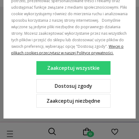
potrzeb, prezentować spersonalizowane treści i reklamy oraz
udostępniać funkcje związane z mediami społecznościowymi. Pliki
cookie wykorzystujemy również do mierzenia ruchu i analizowania
sposobu korzystania z naszej strony internetowej.
Domyślnie
włączone są jedynie pliki niezbędne do poprawnego działania
strony. Możesz zaakceptować wykorzystanie przez nas wszystkich
POMOC / ZAMÓWIENIA
tych plików i przejść do sklepu lub dostosować użycie plików do
swoich preferencji, wybierając opcję "Dostosuj zgody".
Więcej o
MARKI
plikach cookies przeczytasz w naszej Polityce prywatności.
POPULARNE KATEGORIE
Zaakceptuj wszystkie
DOSTAWA:
Dostosuj zgody
Zaakceptuj niezbędne
Sklep internetowy Shoper Premium
Szablon Shoper Modern 3.0™
od GrowCommerce