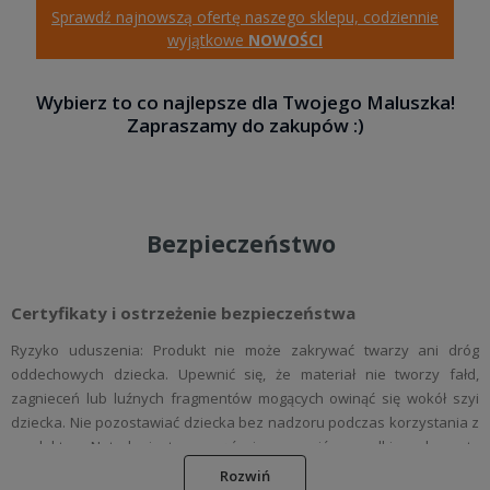
Sprawdź najnowszą ofertę naszego sklepu, codziennie
wyjątkowe
NOWOŚCI
Wybierz to co najlepsze dla Twojego Maluszka!
Zapraszamy do zakupów :)
Bezpieczeństwo
Certyfikaty i ostrzeżenie bezpieczeństwa
Ryzyko uduszenia: Produkt nie może zakrywać twarzy ani dróg
oddechowych dziecka. Upewnić się, że materiał nie tworzy fałd,
zagnieceń lub luźnych fragmentów mogących owinąć się wokół szyi
dziecka. Nie pozostawiać dziecka bez nadzoru podczas korzystania z
produktu. Natychmiast usunąć i wyrzucić wszelkie elementy
opakowania (folie, taśmy, etykiety luzem), które mogą stanowić
Rozwiń