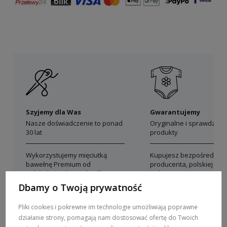
Szyjemy dla Was
Gwarantujemy
Nasze doświadczenie to ponad
Oryginalne i sprawdzon
30 lat
produkty
Wykorzystujemy mięciutką
Kupujesz bezpośrednio 
bawełnę Premium od
producenta, polskiej mar
polskich producentów
Dolce Sonno
Dbamy o Twoją prywatność
Pliki cookies i pokrewne im technologie umożliwiają poprawne
działanie strony, pomagają nam dostosować ofertę do Twoich