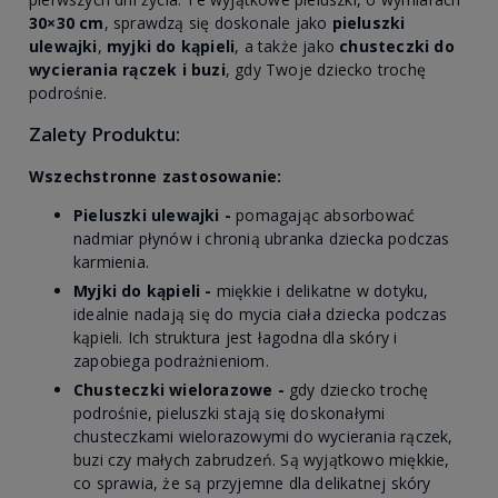
30×30 cm
, sprawdzą się doskonale jako
pieluszki
ulewajki
,
myjki do kąpieli
, a także jako
chusteczki do
wycierania rączek i buzi
, gdy Twoje dziecko trochę
podrośnie.
Zalety Produktu:
Wszechstronne zastosowanie:
Pieluszki ulewajki -
pomagając absorbować
nadmiar płynów i chronią ubranka dziecka podczas
karmienia.
Myjki do kąpieli -
miękkie i delikatne w dotyku,
idealnie nadają się do mycia ciała dziecka podczas
kąpieli. Ich struktura jest łagodna dla skóry i
zapobiega podrażnieniom.
Chusteczki wielorazowe -
gdy dziecko trochę
podrośnie, pieluszki stają się doskonałymi
chusteczkami wielorazowymi do wycierania rączek,
buzi czy małych zabrudzeń. Są wyjątkowo miękkie,
co sprawia, że są przyjemne dla delikatnej skóry