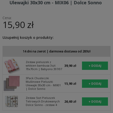
Ulewajki 30x30 cm - MIX06 | Dolce Sonno
Cena:
15,90 zł
Uzupełnij koszyk o produkty:
14 dni na zwrot | darmowa dostawa od 289zł
Zestaw pieluszek z
39,90 zł
włókien bambusa 3szt
70x70cm | Babyono 397/07
3Pack Chusteczki
Muślinowe Pieluszki
15,90 zł
Ulewajki 30x30 cm - MIX01
| Dolce Sonno
Zestaw 5szt Pieluszek
26,60 zł
Tetrowych Drukowanych
Dolce Sonno - zestaw 4