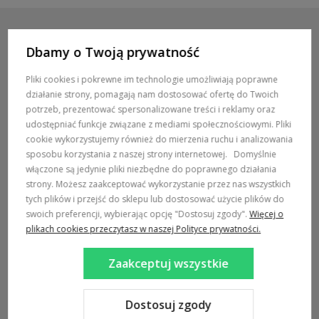
Dbamy o Twoją prywatność
POMOC / ZAMÓWIENIA
Pliki cookies i pokrewne im technologie umożliwiają poprawne
działanie strony, pomagają nam dostosować ofertę do Twoich
MARKI
potrzeb, prezentować spersonalizowane treści i reklamy oraz
udostępniać funkcje związane z mediami społecznościowymi. Pliki
POPULARNE KATEGORIE
cookie wykorzystujemy również do mierzenia ruchu i analizowania
sposobu korzystania z naszej strony internetowej.
Domyślnie
włączone są jedynie pliki niezbędne do poprawnego działania
DOSTAWA:
strony. Możesz zaakceptować wykorzystanie przez nas wszystkich
tych plików i przejść do sklepu lub dostosować użycie plików do
swoich preferencji, wybierając opcję "Dostosuj zgody".
Więcej o
plikach cookies przeczytasz w naszej Polityce prywatności.
Zaakceptuj wszystkie
Sklep internetowy Shoper Premium
Szablon Shoper Modern 3.0™
od GrowCommerce
Dostosuj zgody