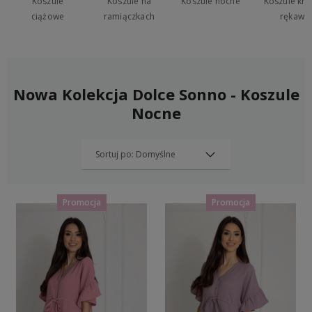
Koszule
Koszule na
Koszule nocne
Koszule kró
ciążowe
ramiączkach
rękaw
Nowa Kolekcja Dolce Sonno - Koszule
Nocne
Promocja
Promocja