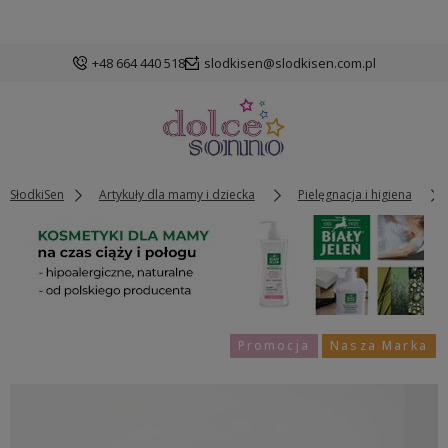
+48 664 440 518
slodkisen@slodkisen.com.pl
SłodkiSen
Artykuły dla mamy i dziecka
Pielęgnacja i higiena
Promocja
Nasza Marka