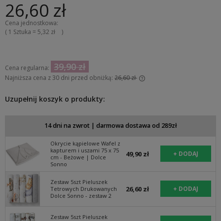
26,60 zł
( 1
Sztuka
=
5,32 zł
)
39,90 zł
Cena regularna:
Najniższa cena z 30 dni przed obniżką:
26,60 zł
Jeżeli produkt jest sprzedawany krócej niż 30 dni, wyświetlana
jest najniższa cena od momentu, kiedy produkt pojawił się w
Uzupełnij koszyk o produkty:
sprzedaży.
14 dni na zwrot | darmowa dostawa od 289zł
Okrycie kąpielowe Wafel z
kapturem i uszami 75 x 75
49,90 zł
cm - Beżowe | Dolce
Sonno
Zestaw 5szt Pieluszek
26,60 zł
Tetrowych Drukowanych
Dolce Sonno - zestaw 2
Zestaw 5szt Pieluszek