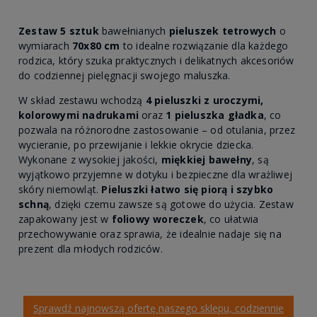
Zestaw 5 sztuk
bawełnianych
pieluszek tetrowych
o
wymiarach
70x80 cm
to idealne rozwiązanie dla każdego
rodzica, który szuka praktycznych i delikatnych akcesoriów
do codziennej pielęgnacji swojego maluszka.
W skład zestawu wchodzą
4 pieluszki z uroczymi,
kolorowymi nadrukami
oraz
1 pieluszka gładka
, co
pozwala na różnorodne zastosowanie – od otulania, przez
wycieranie, po przewijanie i lekkie okrycie dziecka.
Wykonane z wysokiej jakości,
miękkiej bawełny
, są
wyjątkowo przyjemne w dotyku i bezpieczne dla wrażliwej
skóry niemowląt.
Pieluszki łatwo się piorą i szybko
schną
, dzięki czemu zawsze są gotowe do użycia. Zestaw
zapakowany jest w
foliowy woreczek
, co ułatwia
przechowywanie oraz sprawia, że idealnie nadaje się na
prezent dla młodych rodziców.
Sprawdź najnowszą ofertę naszego sklepu, codziennie