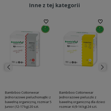
Inne z tej kategorii
bionych
Do ulubionych
Do ulubi
Bambiboo Cottonwear
Bambiboo Cottonwear
Jednorazowe pieluchomajtki z
Jednorazowe pieluszki z
bawełną organiczną, rozmiar 5
bawełną organiczną dla dzieci
Junior (12-17 kg) 20 szt.
rozmiar 4 (9-14 kg) 24 szt.