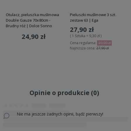
Otulacz, pieluszka muślinowa
Pieluszki muślinowe 3 szt.
Double Gauze 70x80cm -
zestaw 63 | Ega
Brudny róż | Dolce Sonno
27,90 zł
24,90 zł
( 1 Sztuka = 9,30 zł )
Cena regularna:
39,99 zł
Najniższa cena:
27,90 zł
Do koszyka
Do koszyka
Opinie o produkcie (0)
Nie ma jeszcze żadnych opinii, bądź pierwszy!