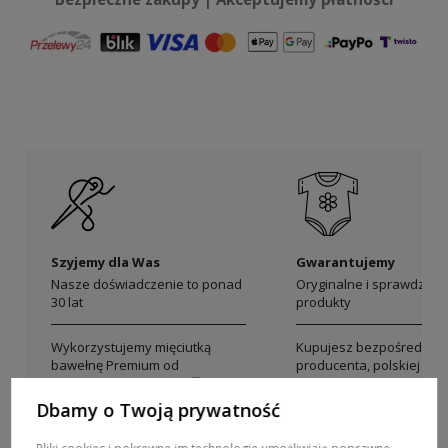
Szyjemy dla Was
Gwarantujemy
Nasze doświadczenie to ponad
Oryginalne i sprawdzon
30 lat
produkty
Wykorzystujemy mięciutką
Kupujesz bezpośrednio 
bawełnę Premium od
producenta, polskiej mar
polskich producentów
Dolce Sonno
Dbamy o Twoją prywatność