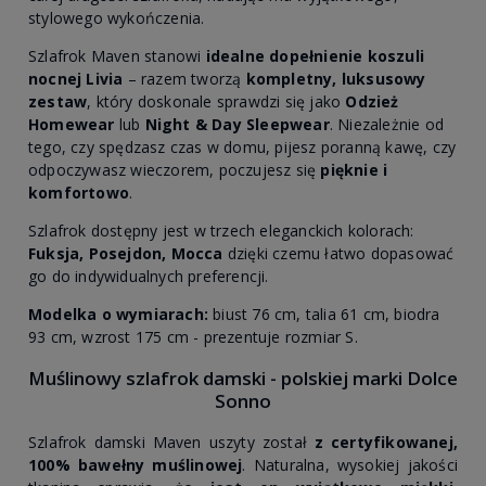
stylowego wykończenia.
Szlafrok Maven stanowi
idealne dopełnienie koszuli
nocnej Livia
– razem tworzą
kompletny, luksusowy
zestaw
, który doskonale sprawdzi się jako
Odzież
Homewear
lub
Night & Day Sleepwear
. Niezależnie od
tego, czy spędzasz czas w domu, pijesz poranną kawę, czy
odpoczywasz wieczorem, poczujesz się
pięknie i
komfortowo
.
Szlafrok dostępny jest w trzech eleganckich kolorach:
Fuksja, Posejdon, Mocca
dzięki czemu łatwo dopasować
go do indywidualnych preferencji.
Modelka o wymiarach:
biust 76 cm, talia 61 cm, biodra
93 cm, wzrost 175 cm - prezentuje rozmiar S.
Muślinowy szlafrok damski - polskiej marki Dolce
Sonno
Szlafrok damski Maven uszyty został
z certyfikowanej,
100% bawełny muślinowej
. Naturalna, wysokiej jakości