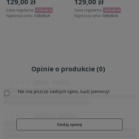
129,00 zł
129,00 zł
Produkt może zawierać drobne elementy (napy, guziki) – nie
Cena regularna:
179,00 zł
Cena regularna:
159,00 zł
pozostawiać dzieci bez nadzoru w pobliżu odzieży z luźnymi częściami.
Najniższa cena:
129,00 zł
Najniższa cena:
109,00 zł
Podmiot odpowiedzialny
Kier s.c. Jakub Engler, Zbigniew Engler
Do koszyka
Powiadom o dostępności
Spacerowa 69
98-220 Zduńska Wola, Polska
kier.sc@gmail.com
Opinie o produkcie (0)
Nie ma jeszcze żadnych opinii, bądź pierwszy!
Dodaj opinię