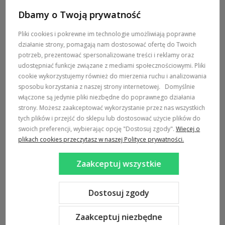
Dbamy o Twoją prywatność
POMOC / ZAMÓWIENIA
Pliki cookies i pokrewne im technologie umożliwiają poprawne
działanie strony, pomagają nam dostosować ofertę do Twoich
MARKI
potrzeb, prezentować spersonalizowane treści i reklamy oraz
udostępniać funkcje związane z mediami społecznościowymi. Pliki
POPULARNE KATEGORIE
cookie wykorzystujemy również do mierzenia ruchu i analizowania
sposobu korzystania z naszej strony internetowej.
Domyślnie
włączone są jedynie pliki niezbędne do poprawnego działania
DOSTAWA:
strony. Możesz zaakceptować wykorzystanie przez nas wszystkich
tych plików i przejść do sklepu lub dostosować użycie plików do
swoich preferencji, wybierając opcję "Dostosuj zgody".
Więcej o
plikach cookies przeczytasz w naszej Polityce prywatności.
Zaakceptuj wszystkie
Sklep internetowy Shoper Premium
Szablon Shoper Modern 3.0™
od GrowCommerce
Dostosuj zgody
Zaakceptuj niezbędne