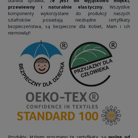
tkanina sprawia, ż
e jest on wyjątkowo
miękki,
przewiewny
i naturalnie elastyczny.
Wszystkie
komponenty wykorzystane do produkcji naszych
szlafroków posiadają niezbędne certyfikaty
bezpieczeństwa, są bezpieczne dla Kobiet, Mam i ich
niemowląt!
Produkty, którym przyznano te certyfikaty, są
wolne od