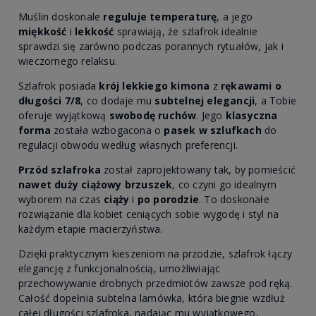
Muślin doskonale
reguluje temperaturę
, a jego
miękkość
i
lekkość
sprawiają, że szlafrok idealnie
sprawdzi się zarówno podczas porannych rytuałów, jak i
wieczornego relaksu.
Szlafrok posiada
krój lekkiego kimona
z
rękawami o
długości 7/8
, co dodaje mu
subtelnej elegancji
, a Tobie
oferuje wyjątkową
swobodę ruchów
. Jego
klasyczna
forma
została wzbogacona o
pasek w szlufkach
do
regulacji obwodu według własnych preferencji.
Przód szlafroka
został zaprojektowany tak, by pomieścić
nawet duży ciążowy brzuszek
, co czyni go idealnym
wyborem na czas
ciąży
i
po porodzie
. To doskonałe
rozwiązanie dla kobiet ceniących sobie wygodę i styl na
każdym etapie macierzyństwa.
Dzięki praktycznym kieszeniom na przodzie, szlafrok łączy
elegancję z funkcjonalnością, umożliwiając
przechowywanie drobnych przedmiotów zawsze pod ręką.
Całość dopełnia subtelna lamówka, która biegnie wzdłuż
całej długości szlafroka, nadając mu wyjątkowego,