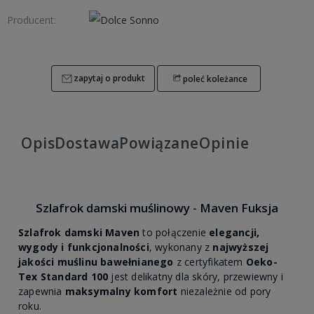
Producent:
zapytaj o produkt
poleć koleżance
Opis
Dostawa
Powiązane
Opinie
Szlafrok damski muślinowy - Maven Fuksja
Szlafrok damski Maven
to połączenie
elegancji,
wygody i funkcjonalności
, wykonany z
najwyższej
jakości muślinu bawełnianego
z certyfikatem
Oeko-
Tex Standard 100
jest delikatny dla skóry, przewiewny i
zapewnia
maksymalny komfort
niezależnie od pory
roku.