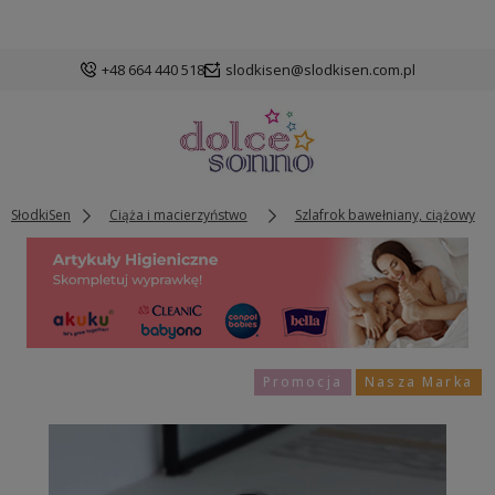
+48 664 440 518
slodkisen@slodkisen.com.pl
SłodkiSen
Ciąża i macierzyństwo
Szlafrok bawełniany, ciążowy
Promocja
Nasza Marka