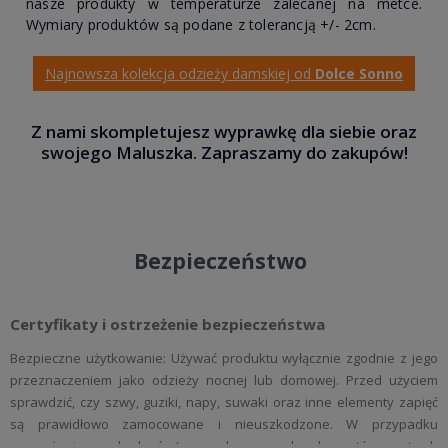
nasze produkty w temperaturze zalecanej na metce.
Wymiary produktów są podane z tolerancją +/- 2cm.
Najnowsza kolekcja odzieży damskiej od
Dolce Sonno
Z nami skompletujesz wyprawkę dla siebie oraz
swojego Maluszka. Zapraszamy do zakupów!
Bezpieczeństwo
Certyfikaty i ostrzeżenie bezpieczeństwa
Bezpieczne użytkowanie: Używać produktu wyłącznie zgodnie z jego
przeznaczeniem jako odzieży nocnej lub domowej. Przed użyciem
sprawdzić, czy szwy, guziki, napy, suwaki oraz inne elementy zapięć
są prawidłowo zamocowane i nieuszkodzone. W przypadku
zauważenia uszkodzeń (np. poluzowanych elementów, ostrych