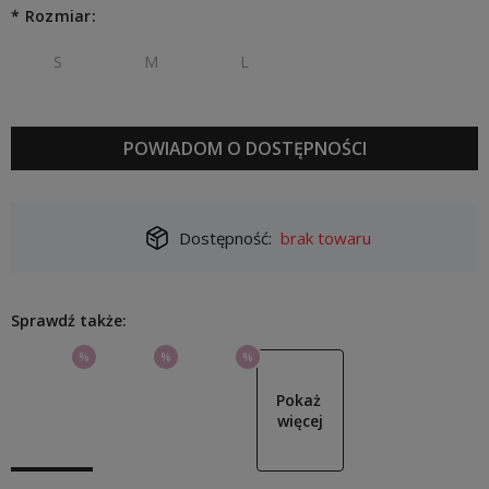
Jeżeli produkt jest sprzedawany krócej niż 30 dni, wyświetlana
*
Rozmiar:
jest najniższa cena od momentu, kiedy produkt pojawił się w
sprzedaży.
S
M
L
POWIADOM O DOSTĘPNOŚCI
Dostępność:
brak towaru
Sprawdź także:
%
%
%
Pokaż 
więcej