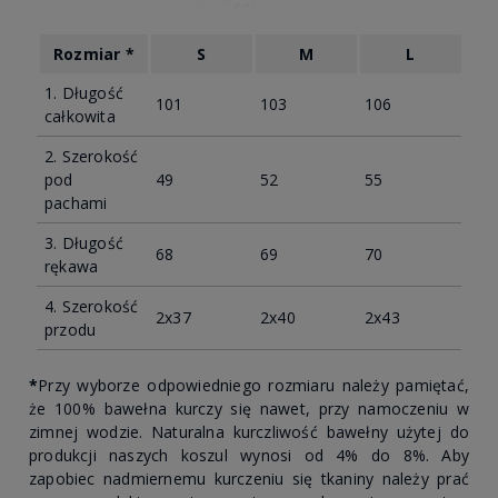
Rozmiar *
S
M
L
1. Długość
101
103
106
całkowita
2. Szerokość
pod
49
52
55
pachami
3. Długość
68
69
70
rękawa
4. Szerokość
2x37
2x40
2x43
przodu
*
Przy wyborze odpowiedniego rozmiaru należy pamiętać,
że 100% bawełna kurczy się nawet, przy namoczeniu w
zimnej wodzie. Naturalna kurczliwość bawełny użytej do
produkcji naszych koszul wynosi od 4% do 8%. Aby
zapobiec nadmiernemu kurczeniu się tkaniny należy prać