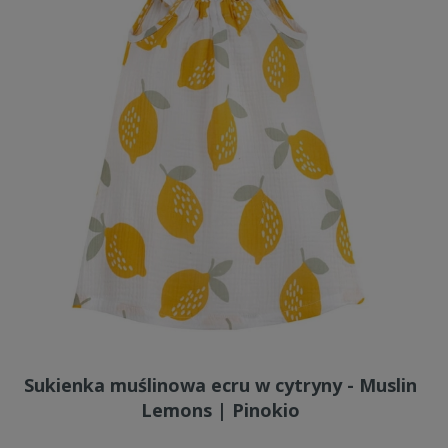
Sukienka muślinowa ecru w cytryny - Muslin
Lemons | Pinokio