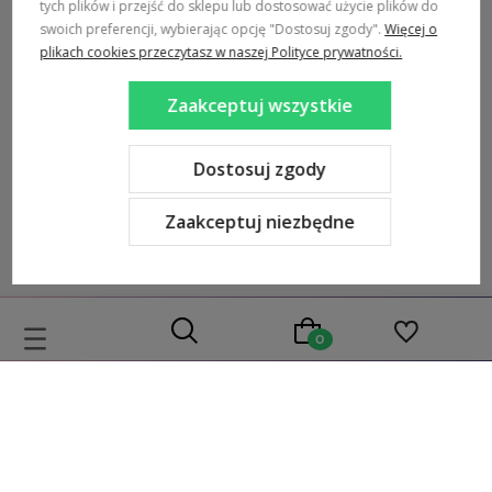
tych plików i przejść do sklepu lub dostosować użycie plików do
swoich preferencji, wybierając opcję "Dostosuj zgody".
Więcej o
MARKI
plikach cookies przeczytasz w naszej Polityce prywatności.
POPULARNE KATEGORIE
Zaakceptuj wszystkie
DOSTAWA:
Dostosuj zgody
Zaakceptuj niezbędne
Sklep internetowy Shoper Premium
Szablon Shoper Modern 3.0™
od GrowCommerce
Wybierz coś dla siebie z naszej aktualnej oferty lub zaloguj się,
aby przywrócić dodane produkty do listy z poprzedniej sesji.