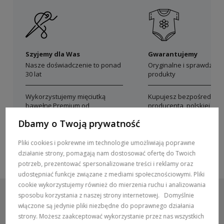
Szyjemy dla Was
Gwarantujemy
Nasze doświadczenie to ponad
Oryginalne i sprawdzon
30 lat
produkty
Wykorzystujemy mięciutką
Kupujesz bezpośrednio 
bawełnę Premium od
producenta, polskiej mar
polskich producentów
Dolce Sonno
Dbamy o Twoją prywatność
Pliki cookies i pokrewne im technologie umożliwiają poprawne
działanie strony, pomagają nam dostosować ofertę do Twoich
potrzeb, prezentować spersonalizowane treści i reklamy oraz
udostępniać funkcje związane z mediami społecznościowymi. Pliki
cookie wykorzystujemy również do mierzenia ruchu i analizowania
sposobu korzystania z naszej strony internetowej.
Domyślnie
włączone są jedynie pliki niezbędne do poprawnego działania
strony. Możesz zaakceptować wykorzystanie przez nas wszystkich
POMOC / ZAMÓWIENIA