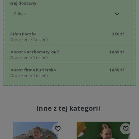
Kraj dostawy:
Orlen Paczka
9,90 zł
(Doręczenie 1 dzień)
Inpost Paczkomaty 24/7
14,50 zł
(Doręczenie 1 dzień)
Inpost firma Kurierska
14,50 zł
(Doręczenie 1 dzień)
Inne z tej kategorii
bionych
Do ulubionych
Do ulubi