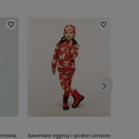
Do ulubionych
Do ulubionych
iemowląt
Bawełniane legginsy / spodnie czerwone
Czerwo