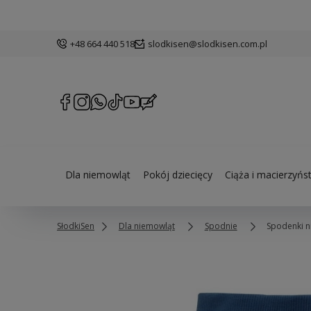
+48 664 440 518
slodkisen@slodkisen.com.pl
Dla niemowląt
Pokój dziecięcy
Ciąża i macierzyńs
SłodkiSen
Dla niemowląt
Spodnie
Spodenki n