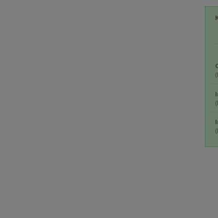
(
(
(