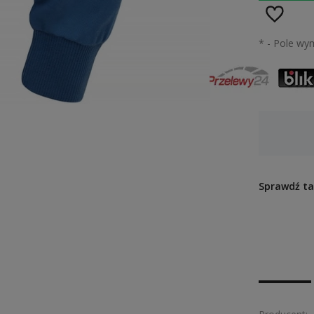
*
- Pole wy
od 9,90 zł
- Orlen Paczka
Dostawa:
Sprawdź ta