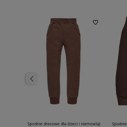
Do ulubionych
Do ulubionych
niemowląt
Spodnie dresowe dla dzieci i niemowląt
Spodnie