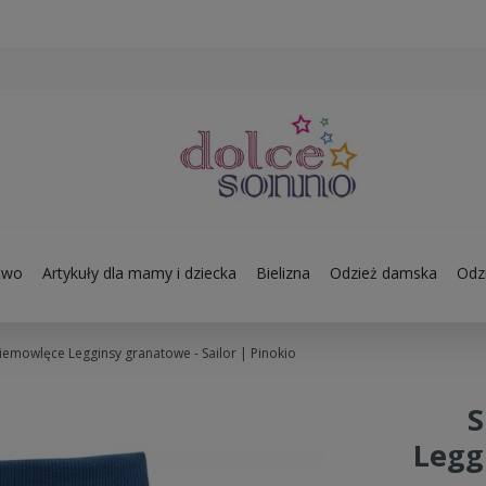
two
Artykuły dla mamy i dziecka
Bielizna
Odzież damska
Odzi
iemowlęce Legginsy granatowe - Sailor | Pinokio
S
Legg