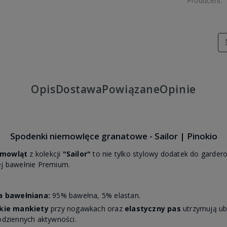
Producent:
Opis
Dostawa
Powiązane
Opinie
Spodenki niemowlęce granatowe - Sailor | Pinokio
iemowląt
z kolekcji
"Sailor"
to nie tylko stylowy dodatek do gardero
cej bawełnie Premium.
na bawełniana:
95% bawełna, 5% elastan.
kie mankiety
przy nogawkach oraz
elastyczny pas
utrzymują ubr
dziennych aktywności.