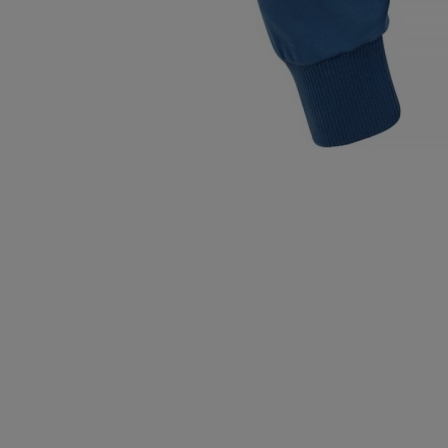
Wysyłka w:
4 dni