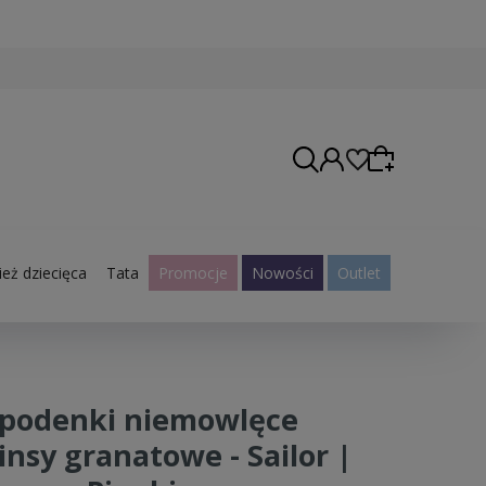
eż dziecięca
Tata
Promocje
Nowości
Outlet
Wybierz coś dla siebie z naszej aktualnej oferty
lub zaloguj się, aby przywrócić dodane produkty
do listy z poprzedniej sesji.
podenki niemowlęce
insy granatowe - Sailor |