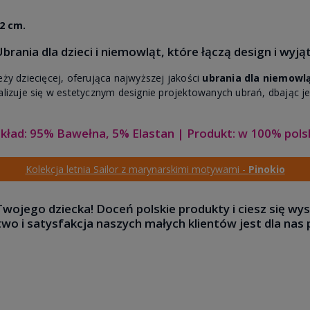
2 cm.
Ubrania dla dzieci i niemowląt, które łączą design i wyją
 dziecięcej, oferująca najwyższej jakości
ubrania dla niemowląt
jalizuje się w estetycznym designie projektowanych ubrań, dbając je
kład: 95% Bawełna, 5% Elastan | Produkt: w 100% pols
Kolekcja letnia Sailor z marynarskimi motywami -
Pinokio
Twojego dziecka! Doceń polskie produkty i ciesz się wys
o i satysfakcja naszych małych klientów jest dla nas 