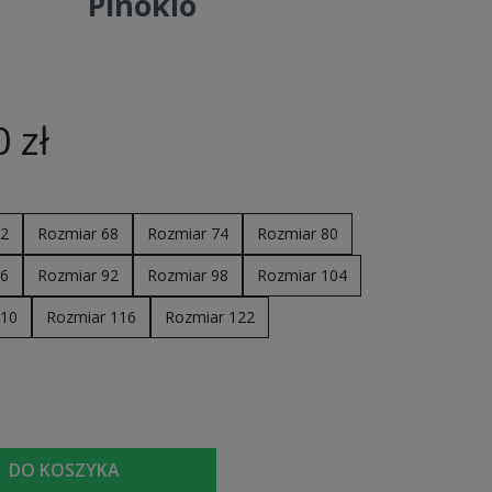
Pinokio
Przejdź do listy (wymagane logowanie)
 zł
62
Rozmiar 68
Rozmiar 74
Rozmiar 80
86
Rozmiar 92
Rozmiar 98
Rozmiar 104
110
Rozmiar 116
Rozmiar 122
DO KOSZYKA