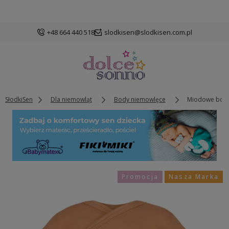
+48 664 440 518
slodkisen@slodkisen.com.pl
SłodkiSen
Dla niemowląt
Body niemowlęce
Miodowe body
Promocja
Nasza Marka