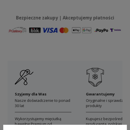
Bezpieczne zakupy | Akceptujemy płatności
Szyjemy dla Was
Gwarantujemy
Nasze doświadczenie to ponad
Oryginalne i sprawdzon
30 lat
produkty
Wykorzystujemy mięciutką
Kupujesz bezpośrednio 
bawełnę Premium od
producenta, polskiej mar
polskich producentów
Dolce Sonno