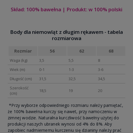
Skład: 100% bawełna | Produkt: w 100% polski
Body dla niemowląt z długim rękawem - tabela
rozmiarowa
Rozmiar
56
62
68
Waga (kg)
3,5
5,5
8
Wiek (m)
0-1
1-3
3-6
Długość (cm)
31,5
32,5
34,5
Szerokość
18,5
19
20
(cm)
*Przy wyborze odpowiedniego rozmiaru należy pamiętać,
że 100% bawełna kurczy się nawet, przy namoczeniu w
zimnej wodzie. Naturalna kurczliwość bawełny użytej do
produkcji naszych ubranek wynosi od 4% do 8%. Aby
zapobiec nadmiernemu kurczeniu się dzianiny należy prać