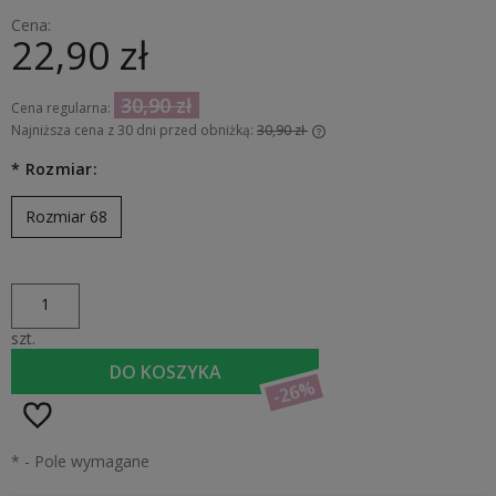
Cena:
22,90 zł
30,90 zł
Cena regularna:
Najniższa cena z 30 dni przed obniżką:
30,90 zł
Jeżeli produkt jest sprzedawany krócej niż 30 dni, wyświetlana
*
Rozmiar:
jest najniższa cena od momentu, kiedy produkt pojawił się w
sprzedaży.
Rozmiar 68
szt.
DO KOSZYKA
-26%
*
- Pole wymagane