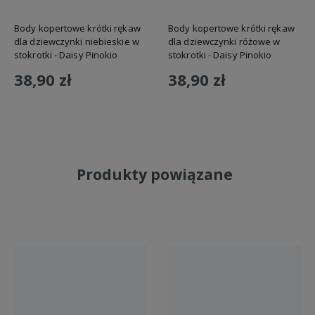
Produkt należy używać wyłącznie zgodnie z jego przeznaczeniem.
Body kopertowe krótki rękaw
Body kopertowe krótki rękaw
Odzież jest łatwopalna – trzymać z dala od otwartego ognia, gorących
dla dziewczynki niebieskie w
dla dziewczynki różowe w
powierzchni i źródeł iskier.
stokrotki - Daisy Pinokio
stokrotki - Daisy Pinokio
38,90 zł
38,90 zł
Podmiot odpowiedzialny
Kier s.c. Jakub Engler, Zbigniew Engler
Spacerowa 69
Do koszyka
Do koszyka
98-220 Zduńska Wola, Polska
kier.sc@gmail.com
Produkty powiązane