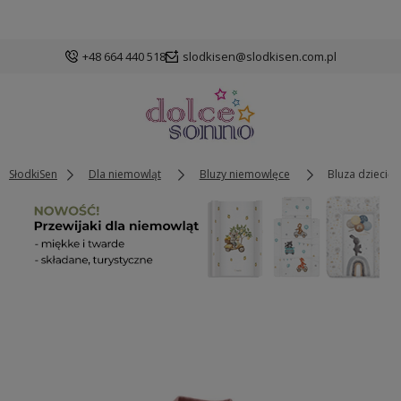
+48 664 440 518
slodkisen@slodkisen.com.pl
SłodkiSen
Dla niemowląt
Bluzy niemowlęce
Bluza dziecięc