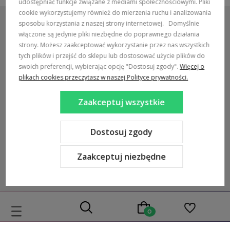
udostępniać funkcje związane z mediami społecznościowymi. Pliki
cookie wykorzystujemy również do mierzenia ruchu i analizowania
sposobu korzystania z naszej strony internetowej.
Domyślnie
włączone są jedynie pliki niezbędne do poprawnego działania
strony. Możesz zaakceptować wykorzystanie przez nas wszystkich
POMOC / ZAMÓWIENIA
tych plików i przejść do sklepu lub dostosować użycie plików do
swoich preferencji, wybierając opcję "Dostosuj zgody".
Więcej o
MARKI
plikach cookies przeczytasz w naszej Polityce prywatności.
POPULARNE KATEGORIE
Zaakceptuj wszystkie
DOSTAWA:
Dostosuj zgody
Zaakceptuj niezbędne
Sklep internetowy Shoper Premium
Szablon Shoper Modern 3.0™
od GrowCommerce