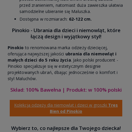
przed zranieniem, natomiast duża zawieszka ułatwia
samodzielne ubieranie się Maluszka.
Dostępna w rozmiarach:
62-122 cm.
Pinokio - Ubrania dla dzieci i niemowląt, które
łączą design i wyjątkowy styl!
Pinokio
to renomowana marka odzieży dziecięcej,
oferująca najwyższej jakości
ubrania dla niemowląt i
małych dzieci do 5 roku życia
. Jako polski producent -
Pinokio specjalizuje się w estetycznym designie
projektowanych ubrań, dbając jednocześnie o komfort i
styl Maluchów.
Skład: 100% Bawełna | Produkt: w 100% polski
Kolekcja odzieży dla niemowląt i dzieci w groszki
Tres
Bien od Pinokio
Wybierz to, co najlepsze dla Twojego dziecka!