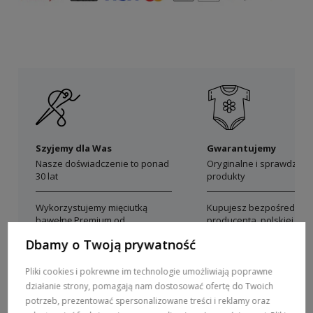
Szyjemy dla Was
Gwarantujemy
Nasze doświadczenie to ponad
Oryginalne i sprawdzon
30 lat
produkty
Wykorzystujemy mięciutką
Kupujesz bezpośrednio 
bawełnę Premium od
producenta, polskiej mar
polskich producentów
Dolce Sonno
Dbamy o Twoją prywatność
Pliki cookies i pokrewne im technologie umożliwiają poprawne
działanie strony, pomagają nam dostosować ofertę do Twoich
potrzeb, prezentować spersonalizowane treści i reklamy oraz