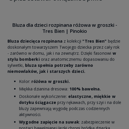
Bluza dla dzieci rozpinana różowa w groszki -
Tres Bien | Pinokio
Bluza dziecięca rozpinana
z kolekcji
"Tres Bien"
będzie
doskonałym towarzyszem Twojego dziecka przez cały rok
- zarówno w domu, jak i na zewnątrz. Dzięki fasonowi
w
stylu bomberki
oraz anatomicznemu dopasowaniu do
sylwetki,
bluza spełnia potrzeby zarówno
niemowlaków, jak i starszych dzieci.
Kolor:
różówa w groszki.
Miękka dzianina dresowa:
100% bawełna.
Doskonałe wykończenie:
elastyczne, miękkie w
dotyku ściągacze
przy rękawach, przy szyi i na dole
bluzy zapewniają wygodę podczas codziennych
aktywności.
Wygodne zapięcie na suwak
: zabezpieczenie w
postaci bawełnianej łezki chroni bródkę dziecka