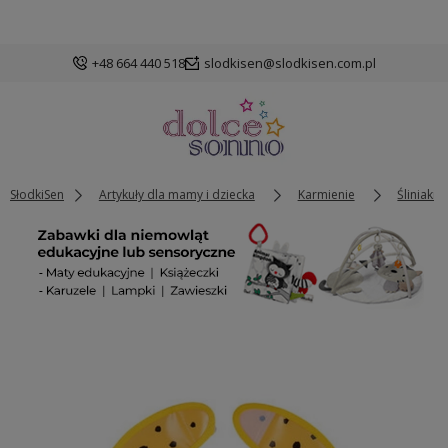
+48 664 440 518
slodkisen@slodkisen.com.pl
SłodkiSen
Artykuły dla mamy i dziecka
Karmienie
Śliniaki