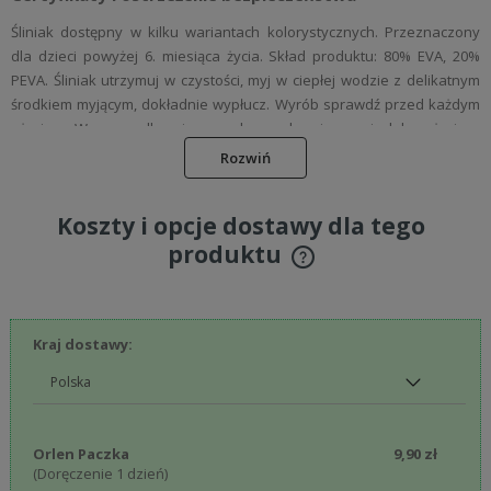
Śliniak dostępny w kilku wariantach kolorystycznych.​ Przeznaczony
dla dzieci powyżej 6. miesiąca życia.​ Skład produktu: 80% EVA, 20%
PEVA. Śliniak utrzymuj w czystości, myj w ciepłej wodzie z delikatnym
środkiem myjącym, dokładnie wypłucz. Wyrób sprawdź przed każdym
użyciem. W przypadku pierwszych oznak zniszczenia lub zużycia –
wyrzuć.
Rozwiń
Uwaga! Produkt nie jest zabawką. Przechowuj go w miejscu
niedostępnym dla dziecka. Aby uniknąć ryzyka uduszenia, usuń
Koszty i opcje dostawy dla tego
opakowanie z zasięgu dziecka. Zachowaj instrukcję, ponieważ
produktu
zawiera ważne informacje.
Cena nie zawiera ewentualnych kosztów płatności
Podmiot odpowiedzialny
Canpol Sp. z o.o
Kraj dostawy:
Puławska 430
02-884 Warszawa, Polska
babies@canpolbabies.com
Orlen Paczka
9,90 zł
(Doręczenie 1 dzień)