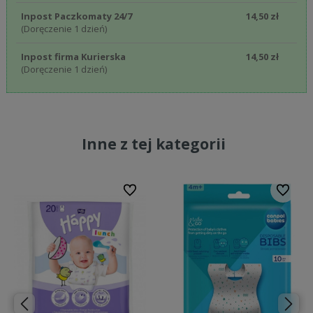
Inpost Paczkomaty 24/7
14,50 zł
(Doręczenie 1 dzień)
Inpost firma Kurierska
14,50 zł
(Doręczenie 1 dzień)
Inne z tej kategorii
bionych
Do ulubionych
Do ulubi