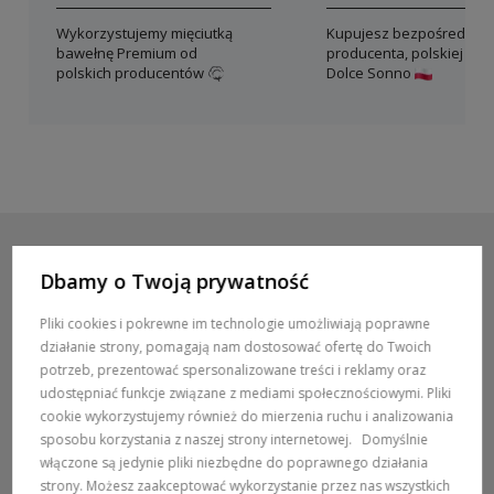
Wykorzystujemy mięciutką
Kupujesz bezpośrednio 
bawełnę Premium od
producenta, polskiej mar
polskich producentów
Dolce Sonno
Dbamy o Twoją prywatność
POMOC / ZAMÓWIENIA
Pliki cookies i pokrewne im technologie umożliwiają poprawne
działanie strony, pomagają nam dostosować ofertę do Twoich
MARKI
potrzeb, prezentować spersonalizowane treści i reklamy oraz
udostępniać funkcje związane z mediami społecznościowymi. Pliki
POPULARNE KATEGORIE
cookie wykorzystujemy również do mierzenia ruchu i analizowania
sposobu korzystania z naszej strony internetowej.
Domyślnie
włączone są jedynie pliki niezbędne do poprawnego działania
DOSTAWA:
strony. Możesz zaakceptować wykorzystanie przez nas wszystkich