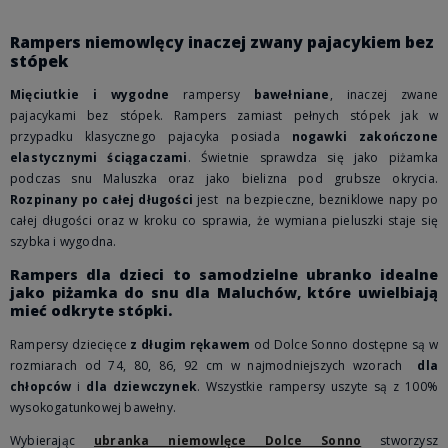
Rampers niemowlęcy inaczej zwany pajacykiem bez
stópek
Mięciutkie i wygodne
rampersy
bawełniane
, inaczej zwane
pajacykami bez stópek. Rampers zamiast pełnych stópek jak w
przypadku klasycznego pajacyka posiada
nogawki zakończone
elastycznymi ściągaczami
. Świetnie sprawdza się jako piżamka
podczas snu Maluszka oraz jako bielizna pod grubsze okrycia.
Rozpinany po całej długości
jest na bezpieczne, bezniklowe napy po
całej długości oraz w kroku co sprawia, że wymiana pieluszki staje się
szybka i wygodna.
Rampers dla dzieci to samodzielne ubranko idealne
jako piżamka do snu dla Maluchów, które uwielbiają
mieć odkryte stópki.
Rampersy dziecięce
z długim rękawem
od Dolce Sonno dostępne są w
rozmiarach od 74, 80, 86, 92 cm w najmodniejszych wzorach
dla
chłopców
i
dla dziewczynek
. Wszystkie rampersy uszyte są z 100%
wysokogatunkowej bawełny.
Wybierając
ubranka niemowlęce Dolce Sonno
stworzysz