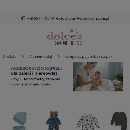
+48 664 440 518
slodkisen@slodkisen.com.pl
SłodkiSen
Dla niemowląt
Rampersy pajace bez stópek