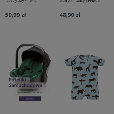
- Lovely Day Pinokio
stokrotki - Daisy | Pinokio
59,99 zł
48,90 zł
Do koszyka
Do koszyka