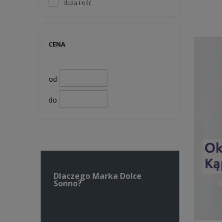
duża ilość
CENA
od
do
Dlaczego Marka Dolce
Sonno?