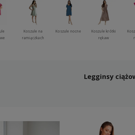
ule
Koszule na
Koszule nocne
Koszule krótki
Kosz
owe
ramiączkach
rękaw
Legginsy ciążo