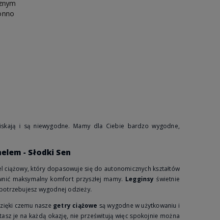
cznym
 marką, szyjemy
Polscy Dostawcy
- wykorzystujemy
lni w Polsce
od
materiał produkowany w Polsce
onno
bezpośrednio od naszych partnerów.
iskają i są niewygodne. Mamy dla Ciebie bardzo wygodne,
elem - Słodki Sen
l ciążowy, który dopasowuje się do autonomicznych kształtów
ewnić maksymalny komfort przyszłej mamy.
Legginsy
świetnie
 potrzebujesz wygodnej odzieży.
zięki czemu nasze
getry ciążowe
są wygodne w użytkowaniu i
tasz je na każdą okazję, nie prześwitują więc spokojnie można