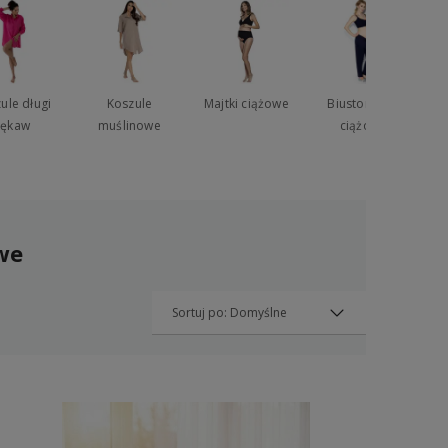
Przejdź do listy (wymagane logowanie)
ule długi
Koszule
Majtki ciążowe
Biustonosze
rękaw
muślinowe
ciążowe
we