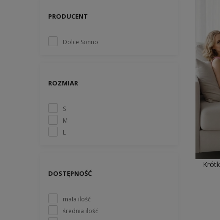
PRODUCENT
Dolce Sonno
ROZMIAR
S
M
L
Krótk
DOSTĘPNOŚĆ
mała ilość
średnia ilość