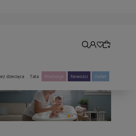
eż dziecięca
Tata
Promocje
Nowości
Outlet
Wybierz coś dla siebie z naszej aktualnej oferty
lub zaloguj się, aby przywrócić dodane produkty
do listy z poprzedniej sesji.