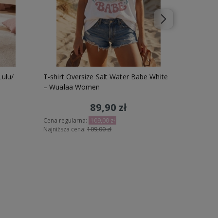
Lulu/
T-shirt Oversize Salt Water Babe White
Piżama m
– Wualaa Women
Dolce S
89,90 zł
Cena regularna:
109,00 zł
Cena regu
Najniższa cena:
109,00 zł
Najniższa 
Do koszyka