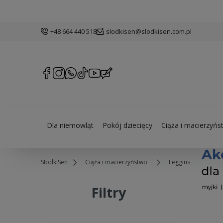
+48 664 440 518
slodkisen@slodkisen.com.pl
Dla niemowląt
Pokój dziecięcy
Ciąża i macierzyńs
SłodkiSen
Ciąża i macierzyństwo
Legginsy ciążowe
Filtry