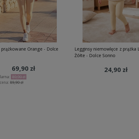
 prążkowane Orange - Dolce
Legginsy niemowlęce z prążka 
Żółte - Dolce Sonno
69,90 zł
24,90 zł
larna:
89,90 zł
 cena:
89,90 zł
Do koszyka
Do koszyka