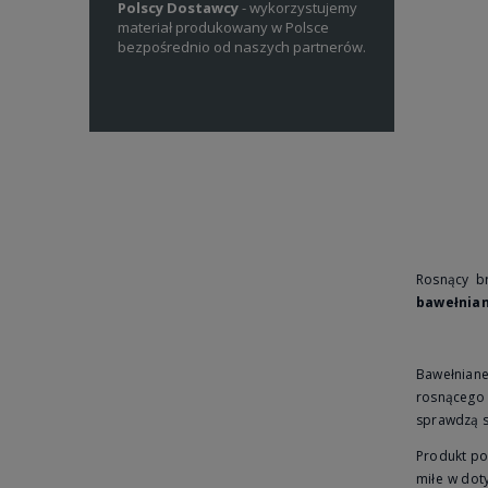
arką, szyjemy
Polscy Dostawcy
- wykorzystujemy
Własne Projekty
i w Polsce
od
materiał produkowany w Polsce
projektujemy wzo
bezpośrednio od naszych partnerów.
produktów dla nie
mam.
Rosnący b
bawełnian
Bawełnian
rosnącego 
sprawdzą s
Produkt pol
miłe w dot