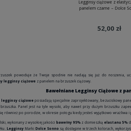
Legginsy ciążowe z elasty
- sami
Materiały Premium
- wybieramy
Jesteśmy
polską
ry naszych
certyfikowane materiały najwyższej
we własnej szwa
panelem czarne – Dolce S
mowląt, dzieci oraz
jakości, które spełniają nasze
ponad 30 lat.
wymagania.
52,00 zł
Do koszyka
rzuszek powoduje że Twoje spodnie nie nadają się już do noszenia, uc
y legginsy ciążowe
z panelem na brzuszek ciążowy.
Bawełniane Legginsy Ciążowe z pan
e
legginsy ciążowe
posiadają specjalnie zaprojektowany, bezuciskowy pane
brzuszka. Panel jest na tyle wysoki, aby nawet przy dużym brzuszku zap
ię również po porodzie, w okresie połogu kiedy jesteś wyjątkowo wrażliwa i
ski, wykonany z wysokiej jakości
bawełny 95%
z domieszką
elastanu 5%
d
yku.
Legginsy
Marki
Dolce Sonno
są dostępne w trzech kolorach, wykorzys