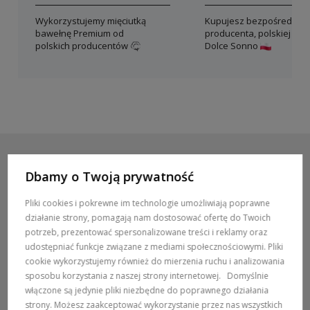
Wykorzystujemy mięciutką
Kupujesz bezpośrednio 
bawełnę Premium od
producenta, polskiej mar
polskich producentów
Dolce Sonno
Dbamy o Twoją prywatność
POMOC / ZAMÓWIENIA
Pliki cookies i pokrewne im technologie umożliwiają poprawne
działanie strony, pomagają nam dostosować ofertę do Twoich
MARKI
potrzeb, prezentować spersonalizowane treści i reklamy oraz
udostępniać funkcje związane z mediami społecznościowymi. Pliki
POPULARNE KATEGORIE
cookie wykorzystujemy również do mierzenia ruchu i analizowania
sposobu korzystania z naszej strony internetowej.
Domyślnie
włączone są jedynie pliki niezbędne do poprawnego działania
DOSTAWA:
strony. Możesz zaakceptować wykorzystanie przez nas wszystkich